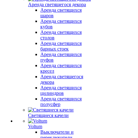
Аренда светящегося декора
Аренда светящихся
шаров
Аренда светящихся
кубов
Аренда светящихся
столов
Аренда светящихся
барных стоек
Аренда светящихся
пуфов
Аренда светящихся
кресел
Аренда светящегося
декора
Аренда светящихся
цилиндров
Аренда светящихся
полусфер
Светящиеся качели
Voltum
Выключатели и
переключатели