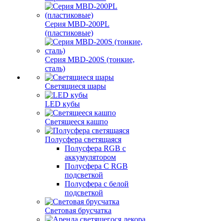
Серия MBD-200PL
(пластиковые)
Серия MBD-200S (тонкие,
сталь)
Светящиеся шары
LED кубы
Светящееся кашпо
Полусфера светящаяся
Полусфера RGB с
аккумулятором
Полусфера С RGB
подсветкой
Полусфера с белой
подсветкой
Световая брусчатка