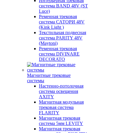
Интерьерная трековая
система BAND 48V (ST
Luce)
Ременная трековая
система САТОРИ 48V
(Kink Light )
Текстильная подвесная
система PARITY 48V
(Maytoni)
Ременная трековая
система DIVINARE
DECORATO
Магнитные трековые
системы
Настенно-потолочная
система освещения
AXITY
Магнитная модульная
трековая система
FLARITY
Магнитная трековая
система 5мм LEVITY
Магнитная трековая