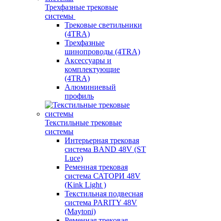
Трехфазные трековые
системы
Трековые светильники
(4TRA)
Трехфазные
шинопроводы (4TRA)
Аксессуары и
комплектующие
(4TRA)
Алюминиевый
профиль
Текстильные трековые
системы
Интерьерная трековая
система BAND 48V (ST
Luce)
Ременная трековая
система САТОРИ 48V
(Kink Light )
Текстильная подвесная
система PARITY 48V
(Maytoni)
Ременная трековая