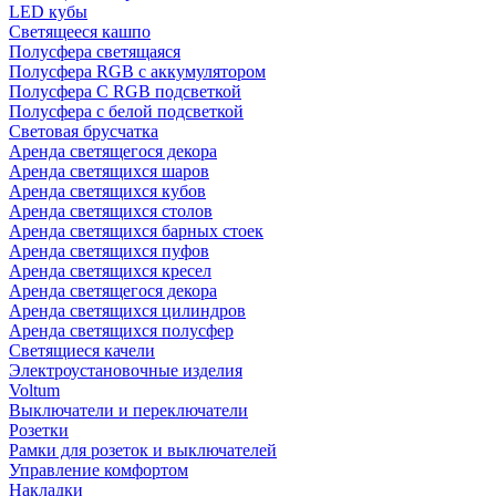
LED кубы
Светящееся кашпо
Полусфера светящаяся
Полусфера RGB с аккумулятором
Полусфера С RGB подсветкой
Полусфера с белой подсветкой
Световая брусчатка
Аренда светящегося декора
Аренда светящихся шаров
Аренда светящихся кубов
Аренда светящихся столов
Аренда светящихся барных стоек
Аренда светящихся пуфов
Аренда светящихся кресел
Аренда светящегося декора
Аренда светящихся цилиндров
Аренда светящихся полусфер
Светящиеся качели
Электроустановочные изделия
Voltum
Выключатели и переключатели
Розетки
Рамки для розеток и выключателей
Управление комфортом
Накладки