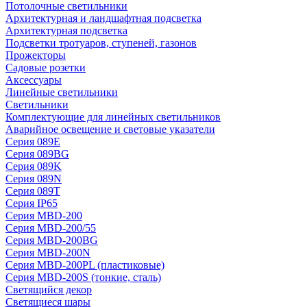
Потолочные светильники
Архитектурная и ландшафтная подсветка
Архитектурная подсветка
Подсветки тротуаров, ступеней, газонов
Прожекторы
Садовые розетки
Аксессуары
Линейные светильники
Светильники
Комплектующие для линейных светильников
Аварийное освещение и световые указатели
Серия 089E
Серия 089BG
Серия 089K
Серия 089N
Серия 089T
Серия IP65
Серия MBD-200
Серия MBD-200/55
Серия MBD-200BG
Серия MBD-200N
Серия MBD-200PL (пластиковые)
Серия MBD-200S (тонкие, сталь)
Светящийся декор
Светящиеся шары