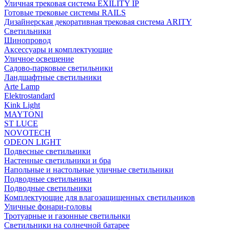
Уличная трековая система EXILITY IP
Готовые трековые системы RAILS
Дизайнерская декоративная трековая система ARITY
Светильники
Шинопровод
Аксессуары и комплектующие
Уличное освещение
Садово-парковые светильники
Ландшафтные светильники
Arte Lamp
Elektrostandard
Kink Light
MAYTONI
ST LUCE
NOVOTECH
ODEON LIGHT
Подвесные светильники
Настенные светильники и бра
Напольные и настольные уличные светильники
Подводные светильники
Подводные светильники
Комплектующие для влагозащищенных светильников
Уличные фонари-головы
Тротуарные и газонные светильнки
Светильники на солнечной батарее