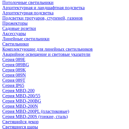
Потолочные светильники
Архитектурная и ландшафтная подсветка
Архитектурная подсветка
Подсветки тротуаров, ступеней, газонов
Прожекторы
Садовые розетки
Аксессуары
Линейные светильники
Светильники
Комплектующие для линейных светильников
Аварийное освещение и световые указатели
Серия 089E
Серия 089BG
Серия 089K
Серия 089N
Серия 089T
Серия IP65
Серия MBD-200
Серия MBD-200/55
Серия MBD-200BG
Серия MBD-200N
Серия MBD-200PL (пластиковые)
Серия MBD-200S (тонкие, сталь)
Светящийся декор
Светящиеся шары