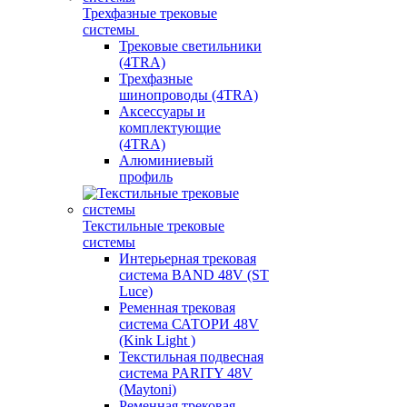
Трехфазные трековые
системы
Трековые светильники
(4TRA)
Трехфазные
шинопроводы (4TRA)
Аксессуары и
комплектующие
(4TRA)
Алюминиевый
профиль
Текстильные трековые
системы
Интерьерная трековая
система BAND 48V (ST
Luce)
Ременная трековая
система САТОРИ 48V
(Kink Light )
Текстильная подвесная
система PARITY 48V
(Maytoni)
Ременная трековая