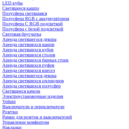
LED кубы
Светящееся кашпо
Полусфера светящаяся
Полусфера RGB с аккумулятором
Полусфера С RGB подсветкой
Полусфера с белой подсветкой
Световая брусчатка
Аренда светящегося декора
Аренда светящихся шаров
Аренда светящихся кубов
Аренда светящихся столов
Аренда светящихся барных стоек
Аренда светящихся пуфов
Аренда светящихся кресел
Аренда светящегося декора
Аренда светящихся цилиндров
Аренда светящихся полусфер
Светящиеся качели
Электроустановочные изделия
Voltum
Выключатели и переключатели
Розетки
Рамки для розеток и выключателей
Управление комфортом
Накладки