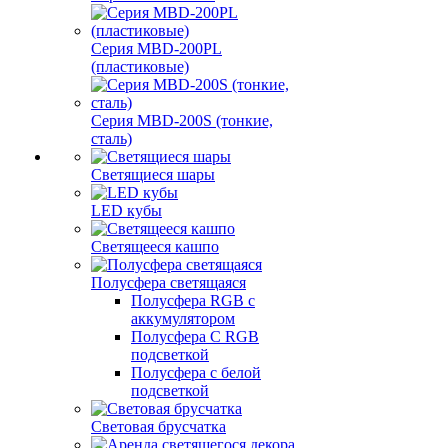
Серия MBD-200PL
(пластиковые)
Серия MBD-200S (тонкие,
сталь)
Светящиеся шары
LED кубы
Светящееся кашпо
Полусфера светящаяся
Полусфера RGB с
аккумулятором
Полусфера С RGB
подсветкой
Полусфера с белой
подсветкой
Световая брусчатка