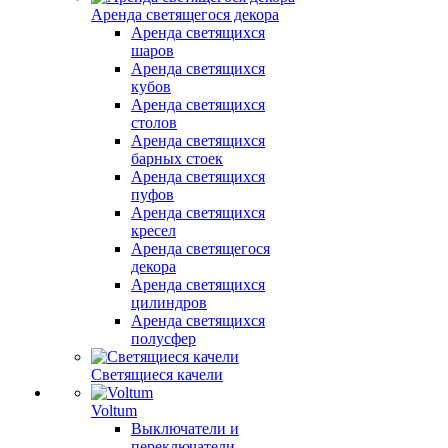
Аренда светящегося декора
Аренда светящихся
шаров
Аренда светящихся
кубов
Аренда светящихся
столов
Аренда светящихся
барных стоек
Аренда светящихся
пуфов
Аренда светящихся
кресел
Аренда светящегося
декора
Аренда светящихся
цилиндров
Аренда светящихся
полусфер
Светящиеся качели
Voltum
Выключатели и
переключатели