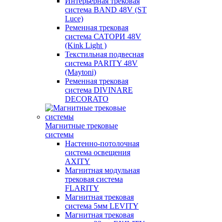
Интерьерная трековая
система BAND 48V (ST
Luce)
Ременная трековая
система САТОРИ 48V
(Kink Light )
Текстильная подвесная
система PARITY 48V
(Maytoni)
Ременная трековая
система DIVINARE
DECORATO
Магнитные трековые
системы
Настенно-потолочная
система освещения
AXITY
Магнитная модульная
трековая система
FLARITY
Магнитная трековая
система 5мм LEVITY
Магнитная трековая