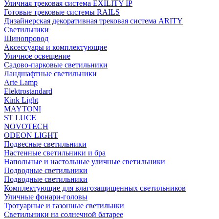
Уличная трековая система EXILITY IP
Готовые трековые системы RAILS
Дизайнерская декоративная трековая система ARITY
Светильники
Шинопровод
Аксессуары и комплектующие
Уличное освещение
Садово-парковые светильники
Ландшафтные светильники
Arte Lamp
Elektrostandard
Kink Light
MAYTONI
ST LUCE
NOVOTECH
ODEON LIGHT
Подвесные светильники
Настенные светильники и бра
Напольные и настольные уличные светильники
Подводные светильники
Подводные светильники
Комплектующие для влагозащищенных светильников
Уличные фонари-головы
Тротуарные и газонные светильнки
Светильники на солнечной батарее