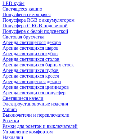
LED кубы
Светящееся кашпо
Полусфера светящаяся
Полусфера RGB с аккумулятором
Полусфера С RGB подсветкой
Полусфера с белой подсветкой
Световая брусчатка
Аренда светящегося декора
Аренда светящихся шаров
Аренда светящихся кубов
Аренда светящихся столов
Аренда светящихся барных стоек
Аренда светящихся пуфов
Аренда светящихся кресел
Аренда светящегося декора
Аренда светящихся цилиндров
Аренда светящихся полусфер
Светящиеся качели
Электроустановочные изделия
Voltum
Выключатели и переключатели
Розетки
Рамки для розеток и выключателей
Управление комфортом
Накладки