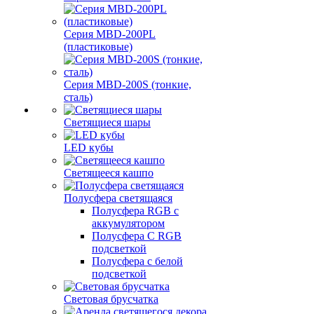
Серия MBD-200PL
(пластиковые)
Серия MBD-200S (тонкие,
сталь)
Светящиеся шары
LED кубы
Светящееся кашпо
Полусфера светящаяся
Полусфера RGB с
аккумулятором
Полусфера С RGB
подсветкой
Полусфера с белой
подсветкой
Световая брусчатка