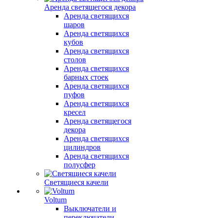
Аренда светящегося декора
Аренда светящихся
шаров
Аренда светящихся
кубов
Аренда светящихся
столов
Аренда светящихся
барных стоек
Аренда светящихся
пуфов
Аренда светящихся
кресел
Аренда светящегося
декора
Аренда светящихся
цилиндров
Аренда светящихся
полусфер
Светящиеся качели
Voltum
Выключатели и
переключатели