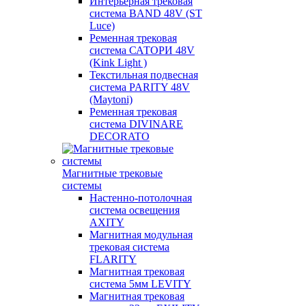
Интерьерная трековая
система BAND 48V (ST
Luce)
Ременная трековая
система САТОРИ 48V
(Kink Light )
Текстильная подвесная
система PARITY 48V
(Maytoni)
Ременная трековая
система DIVINARE
DECORATO
Магнитные трековые
системы
Настенно-потолочная
система освещения
AXITY
Магнитная модульная
трековая система
FLARITY
Магнитная трековая
система 5мм LEVITY
Магнитная трековая