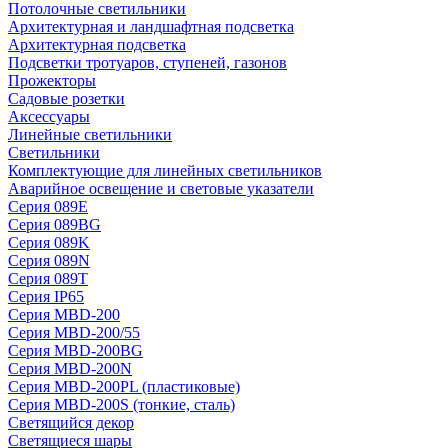
Потолочные светильники
Архитектурная и ландшафтная подсветка
Архитектурная подсветка
Подсветки тротуаров, ступеней, газонов
Прожекторы
Садовые розетки
Аксессуары
Линейные светильники
Светильники
Комплектующие для линейных светильников
Аварийное освещение и световые указатели
Серия 089E
Серия 089BG
Серия 089K
Серия 089N
Серия 089T
Серия IP65
Серия MBD-200
Серия MBD-200/55
Серия MBD-200BG
Серия MBD-200N
Серия MBD-200PL (пластиковые)
Серия MBD-200S (тонкие, сталь)
Светящийся декор
Светящиеся шары