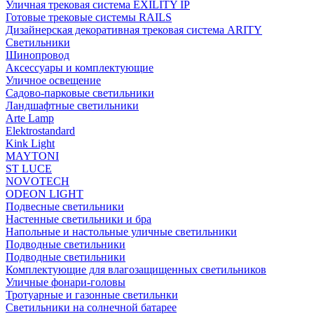
Уличная трековая система EXILITY IP
Готовые трековые системы RAILS
Дизайнерская декоративная трековая система ARITY
Светильники
Шинопровод
Аксессуары и комплектующие
Уличное освещение
Садово-парковые светильники
Ландшафтные светильники
Arte Lamp
Elektrostandard
Kink Light
MAYTONI
ST LUCE
NOVOTECH
ODEON LIGHT
Подвесные светильники
Настенные светильники и бра
Напольные и настольные уличные светильники
Подводные светильники
Подводные светильники
Комплектующие для влагозащищенных светильников
Уличные фонари-головы
Тротуарные и газонные светильнки
Светильники на солнечной батарее