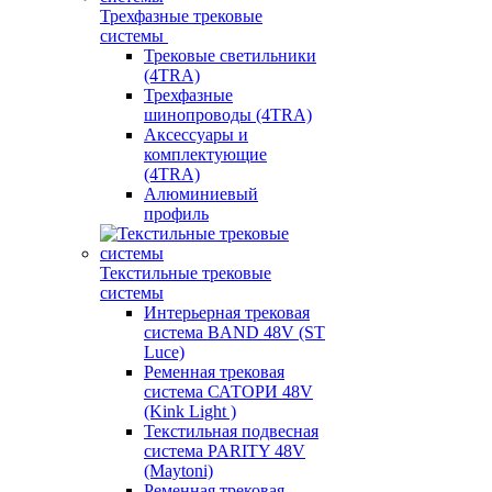
Трехфазные трековые
системы
Трековые светильники
(4TRA)
Трехфазные
шинопроводы (4TRA)
Аксессуары и
комплектующие
(4TRA)
Алюминиевый
профиль
Текстильные трековые
системы
Интерьерная трековая
система BAND 48V (ST
Luce)
Ременная трековая
система САТОРИ 48V
(Kink Light )
Текстильная подвесная
система PARITY 48V
(Maytoni)
Ременная трековая