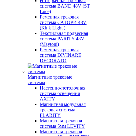
Интерьерная трековая
система BAND 48V (ST
Luce)
Ременная трековая
система САТОРИ 48V
(Kink Light )
Текстильная подвесная
система PARITY 48V
(Maytoni)
Ременная трековая
система DIVINARE
DECORATO
Магнитные трековые
системы
Настенно-потолочная
система освещения
AXITY
Магнитная модульная
трековая система
FLARITY
Магнитная трековая
система 5мм LEVITY
Магнитная трековая