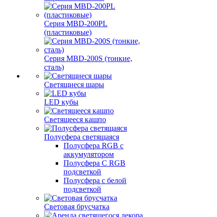
Серия MBD-200PL
(пластиковые)
Серия MBD-200S (тонкие,
сталь)
Светящиеся шары
LED кубы
Светящееся кашпо
Полусфера светящаяся
Полусфера RGB с
аккумулятором
Полусфера С RGB
подсветкой
Полусфера с белой
подсветкой
Световая брусчатка