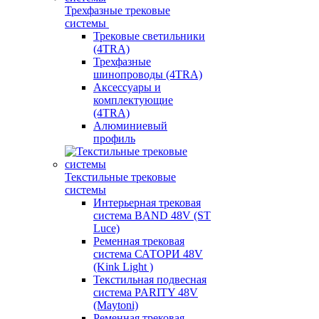
Трехфазные трековые
системы
Трековые светильники
(4TRA)
Трехфазные
шинопроводы (4TRA)
Аксессуары и
комплектующие
(4TRA)
Алюминиевый
профиль
Текстильные трековые
системы
Интерьерная трековая
система BAND 48V (ST
Luce)
Ременная трековая
система САТОРИ 48V
(Kink Light )
Текстильная подвесная
система PARITY 48V
(Maytoni)
Ременная трековая