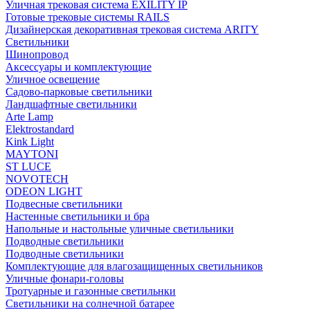
Уличная трековая система EXILITY IP
Готовые трековые системы RAILS
Дизайнерская декоративная трековая система ARITY
Светильники
Шинопровод
Аксессуары и комплектующие
Уличное освещение
Садово-парковые светильники
Ландшафтные светильники
Arte Lamp
Elektrostandard
Kink Light
MAYTONI
ST LUCE
NOVOTECH
ODEON LIGHT
Подвесные светильники
Настенные светильники и бра
Напольные и настольные уличные светильники
Подводные светильники
Подводные светильники
Комплектующие для влагозащищенных светильников
Уличные фонари-головы
Тротуарные и газонные светильнки
Светильники на солнечной батарее