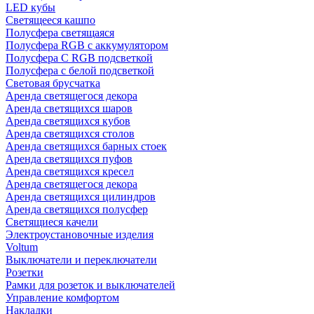
LED кубы
Светящееся кашпо
Полусфера светящаяся
Полусфера RGB с аккумулятором
Полусфера С RGB подсветкой
Полусфера с белой подсветкой
Световая брусчатка
Аренда светящегося декора
Аренда светящихся шаров
Аренда светящихся кубов
Аренда светящихся столов
Аренда светящихся барных стоек
Аренда светящихся пуфов
Аренда светящихся кресел
Аренда светящегося декора
Аренда светящихся цилиндров
Аренда светящихся полусфер
Светящиеся качели
Электроустановочные изделия
Voltum
Выключатели и переключатели
Розетки
Рамки для розеток и выключателей
Управление комфортом
Накладки