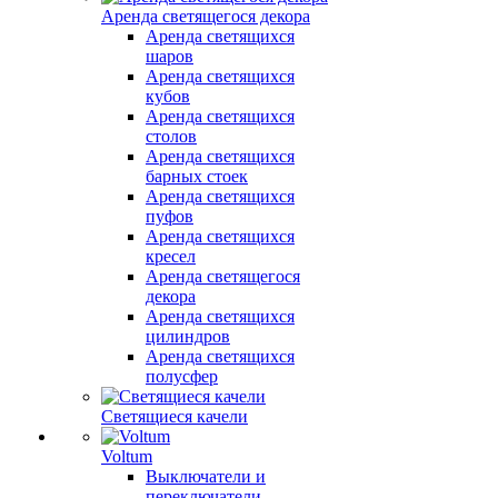
Аренда светящегося декора
Аренда светящихся
шаров
Аренда светящихся
кубов
Аренда светящихся
столов
Аренда светящихся
барных стоек
Аренда светящихся
пуфов
Аренда светящихся
кресел
Аренда светящегося
декора
Аренда светящихся
цилиндров
Аренда светящихся
полусфер
Светящиеся качели
Voltum
Выключатели и
переключатели