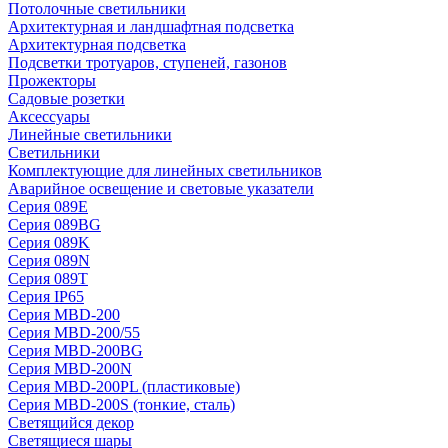
Потолочные светильники
Архитектурная и ландшафтная подсветка
Архитектурная подсветка
Подсветки тротуаров, ступеней, газонов
Прожекторы
Садовые розетки
Аксессуары
Линейные светильники
Светильники
Комплектующие для линейных светильников
Аварийное освещение и световые указатели
Серия 089E
Серия 089BG
Серия 089K
Серия 089N
Серия 089T
Серия IP65
Серия MBD-200
Серия MBD-200/55
Серия MBD-200BG
Серия MBD-200N
Серия MBD-200PL (пластиковые)
Серия MBD-200S (тонкие, сталь)
Светящийся декор
Светящиеся шары