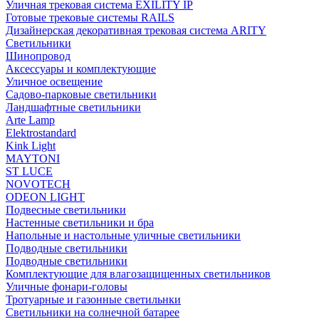
Уличная трековая система EXILITY IP
Готовые трековые системы RAILS
Дизайнерская декоративная трековая система ARITY
Светильники
Шинопровод
Аксессуары и комплектующие
Уличное освещение
Садово-парковые светильники
Ландшафтные светильники
Arte Lamp
Elektrostandard
Kink Light
MAYTONI
ST LUCE
NOVOTECH
ODEON LIGHT
Подвесные светильники
Настенные светильники и бра
Напольные и настольные уличные светильники
Подводные светильники
Подводные светильники
Комплектующие для влагозащищенных светильников
Уличные фонари-головы
Тротуарные и газонные светильнки
Светильники на солнечной батарее