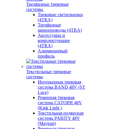
Трехфазные трековые
системы
Трековые светильники
(4TRA)
Трехфазные
шинопроводы (4TRA)
Аксессуары и
комплектующие
(4TRA)
Алюминиевый
профиль
Текстильные трековые
системы
Интерьерная трековая
система BAND 48V (ST
Luce)
Ременная трековая
система САТОРИ 48V
(Kink Light )
Текстильная подвесная
система PARITY 48V
(Maytoni)
Ременная трековая