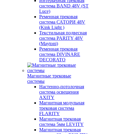
Интерьерная трековая
система BAND 48V (ST
Luce)
Ременная трековая
система САТОРИ 48V
(Kink Light )
Текстильная подвесная
система PARITY 48V
(Maytoni)
Ременная трековая
система DIVINARE
DECORATO
Магнитные трековые
системы
Настенно-потолочная
система освещения
AXITY
Магнитная модульная
трековая система
FLARITY
Магнитная трековая
система 5мм LEVITY
Магнитная трековая