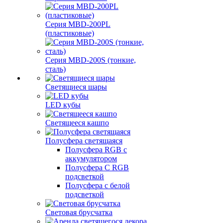
Серия MBD-200PL
(пластиковые)
Серия MBD-200S (тонкие,
сталь)
Светящиеся шары
LED кубы
Светящееся кашпо
Полусфера светящаяся
Полусфера RGB с
аккумулятором
Полусфера С RGB
подсветкой
Полусфера с белой
подсветкой
Световая брусчатка