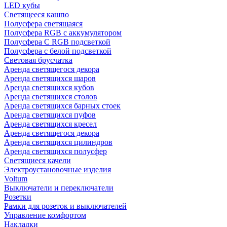
LED кубы
Светящееся кашпо
Полусфера светящаяся
Полусфера RGB с аккумулятором
Полусфера С RGB подсветкой
Полусфера с белой подсветкой
Световая брусчатка
Аренда светящегося декора
Аренда светящихся шаров
Аренда светящихся кубов
Аренда светящихся столов
Аренда светящихся барных стоек
Аренда светящихся пуфов
Аренда светящихся кресел
Аренда светящегося декора
Аренда светящихся цилиндров
Аренда светящихся полусфер
Светящиеся качели
Электроустановочные изделия
Voltum
Выключатели и переключатели
Розетки
Рамки для розеток и выключателей
Управление комфортом
Накладки