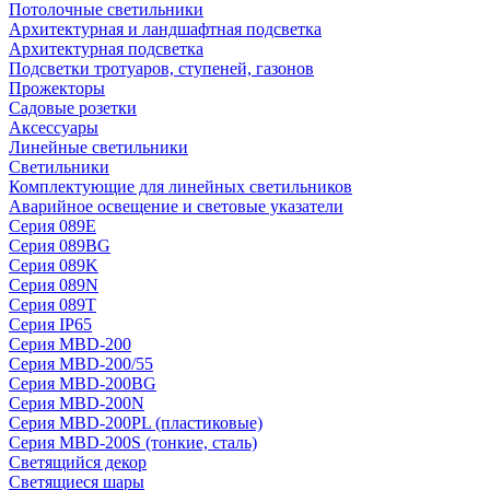
Потолочные светильники
Архитектурная и ландшафтная подсветка
Архитектурная подсветка
Подсветки тротуаров, ступеней, газонов
Прожекторы
Садовые розетки
Аксессуары
Линейные светильники
Светильники
Комплектующие для линейных светильников
Аварийное освещение и световые указатели
Серия 089E
Серия 089BG
Серия 089K
Серия 089N
Серия 089T
Серия IP65
Серия MBD-200
Серия MBD-200/55
Серия MBD-200BG
Серия MBD-200N
Серия MBD-200PL (пластиковые)
Серия MBD-200S (тонкие, сталь)
Светящийся декор
Светящиеся шары