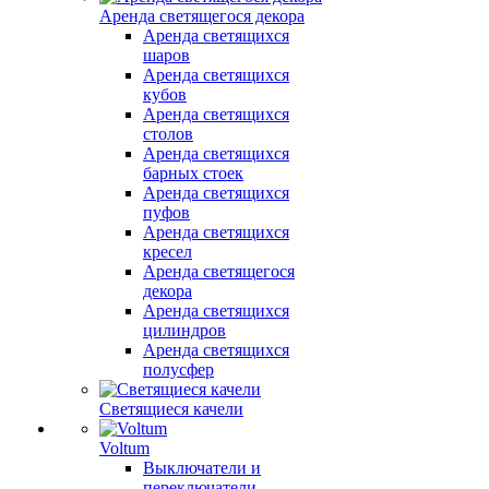
Аренда светящегося декора
Аренда светящихся
шаров
Аренда светящихся
кубов
Аренда светящихся
столов
Аренда светящихся
барных стоек
Аренда светящихся
пуфов
Аренда светящихся
кресел
Аренда светящегося
декора
Аренда светящихся
цилиндров
Аренда светящихся
полусфер
Светящиеся качели
Voltum
Выключатели и
переключатели