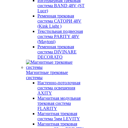
Интерьерная трековая
система BAND 48V (ST
Luce)
Ременная трековая
система САТОРИ 48V
(Kink Light )
Текстильная подвесная
система PARITY 48V
(Maytoni)
Ременная трековая
система DIVINARE
DECORATO
Магнитные трековые
системы
Настенно-потолочная
система освещения
AXITY
Магнитная модульная
трековая система
FLARITY
Магнитная трековая
система 5мм LEVITY
Магнитная трековая