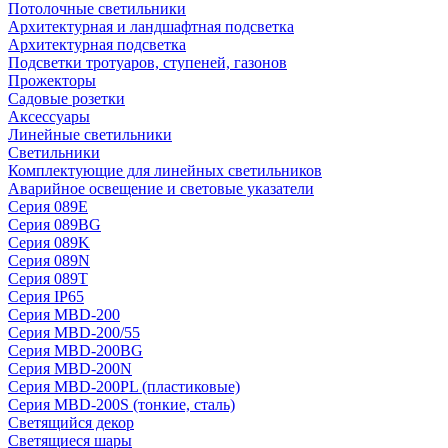
Потолочные светильники
Архитектурная и ландшафтная подсветка
Архитектурная подсветка
Подсветки тротуаров, ступеней, газонов
Прожекторы
Садовые розетки
Аксессуары
Линейные светильники
Светильники
Комплектующие для линейных светильников
Аварийное освещение и световые указатели
Серия 089E
Серия 089BG
Серия 089K
Серия 089N
Серия 089T
Серия IP65
Серия MBD-200
Серия MBD-200/55
Серия MBD-200BG
Серия MBD-200N
Серия MBD-200PL (пластиковые)
Серия MBD-200S (тонкие, сталь)
Светящийся декор
Светящиеся шары