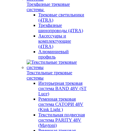
Трехфазные трековые
системы
Трековые светильники
(4TRA)
Трехфазные
шинопроводы (4TRA)
Аксессуары и
комплектующие
(4TRA)
Алюминиевый
профиль
Текстильные трековые
системы
Интерьерная трековая
система BAND 48V (ST
Luce)
Ременная трековая
система САТОРИ 48V
(Kink Light )
Текстильная подвесная
система PARITY 48V
(Maytoni)
Ременная трековая