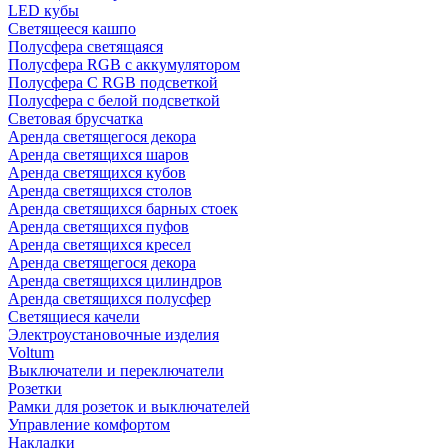
LED кубы
Светящееся кашпо
Полусфера светящаяся
Полусфера RGB с аккумулятором
Полусфера С RGB подсветкой
Полусфера с белой подсветкой
Световая брусчатка
Аренда светящегося декора
Аренда светящихся шаров
Аренда светящихся кубов
Аренда светящихся столов
Аренда светящихся барных стоек
Аренда светящихся пуфов
Аренда светящихся кресел
Аренда светящегося декора
Аренда светящихся цилиндров
Аренда светящихся полусфер
Светящиеся качели
Электроустановочные изделия
Voltum
Выключатели и переключатели
Розетки
Рамки для розеток и выключателей
Управление комфортом
Накладки