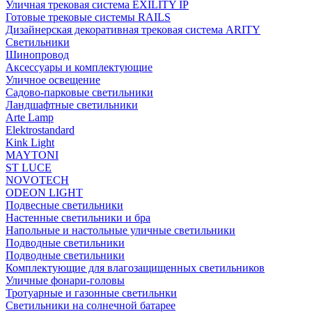
Уличная трековая система EXILITY IP
Готовые трековые системы RAILS
Дизайнерская декоративная трековая система ARITY
Светильники
Шинопровод
Аксессуары и комплектующие
Уличное освещение
Садово-парковые светильники
Ландшафтные светильники
Arte Lamp
Elektrostandard
Kink Light
MAYTONI
ST LUCE
NOVOTECH
ODEON LIGHT
Подвесные светильники
Настенные светильники и бра
Напольные и настольные уличные светильники
Подводные светильники
Подводные светильники
Комплектующие для влагозащищенных светильников
Уличные фонари-головы
Тротуарные и газонные светильнки
Светильники на солнечной батарее