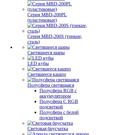
Серия MBD-200PL
(пластиковые)
Серия MBD-200S (тонкие,
сталь)
Светящиеся шары
LED кубы
Светящееся кашпо
Полусфера светящаяся
Полусфера RGB с
аккумулятором
Полусфера С RGB
подсветкой
Полусфера с белой
подсветкой
Световая брусчатка