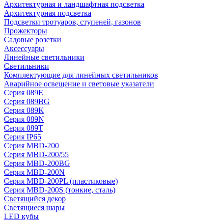
Архитектурная и ландшафтная подсветка
Архитектурная подсветка
Подсветки тротуаров, ступеней, газонов
Прожекторы
Садовые розетки
Аксессуары
Линейные светильники
Светильники
Комплектующие для линейных светильников
Аварийное освещение и световые указатели
Серия 089E
Серия 089BG
Серия 089K
Серия 089N
Серия 089T
Серия IP65
Серия MBD-200
Серия MBD-200/55
Серия MBD-200BG
Серия MBD-200N
Серия MBD-200PL (пластиковые)
Серия MBD-200S (тонкие, сталь)
Светящийся декор
Светящиеся шары
LED кубы