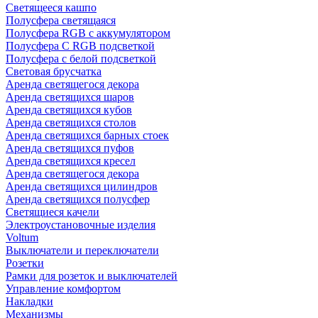
Светящееся кашпо
Полусфера светящаяся
Полусфера RGB с аккумулятором
Полусфера С RGB подсветкой
Полусфера с белой подсветкой
Световая брусчатка
Аренда светящегося декора
Аренда светящихся шаров
Аренда светящихся кубов
Аренда светящихся столов
Аренда светящихся барных стоек
Аренда светящихся пуфов
Аренда светящихся кресел
Аренда светящегося декора
Аренда светящихся цилиндров
Аренда светящихся полусфер
Светящиеся качели
Электроустановочные изделия
Voltum
Выключатели и переключатели
Розетки
Рамки для розеток и выключателей
Управление комфортом
Накладки
Механизмы