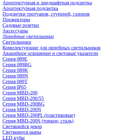
Архитектурная и ландшафтная подсветка
Архитектурная подсветка
Подсветки тротуаров, ступеней, газонов
Прожекторы
Садовые розетки
Аксессуары
Линейные светильники
Светильники
Комплектующие для линейных светильников
Аварийное освещение и световые указатели
Серия 089E
Серия 089BG
Серия 089K
Серия 089N
Серия 089T
Серия IP65
Серия MBD-200
Серия MBD-200/55
Серия MBD-200BG
Серия MBD-200N
Серия MBD-200PL (пластиковые)
Серия MBD-200S (тонкие, сталь)
Светящийся декор
Светящиеся шары
LED кубы