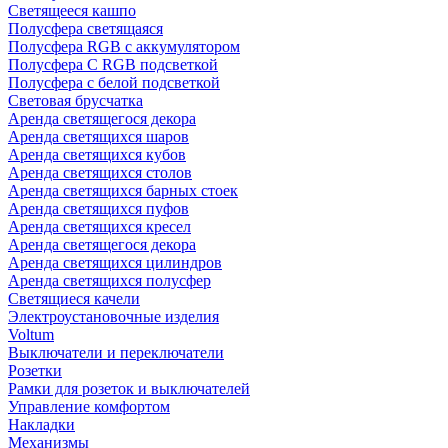
Светящееся кашпо
Полусфера светящаяся
Полусфера RGB с аккумулятором
Полусфера С RGB подсветкой
Полусфера с белой подсветкой
Световая брусчатка
Аренда светящегося декора
Аренда светящихся шаров
Аренда светящихся кубов
Аренда светящихся столов
Аренда светящихся барных стоек
Аренда светящихся пуфов
Аренда светящихся кресел
Аренда светящегося декора
Аренда светящихся цилиндров
Аренда светящихся полусфер
Светящиеся качели
Электроустановочные изделия
Voltum
Выключатели и переключатели
Розетки
Рамки для розеток и выключателей
Управление комфортом
Накладки
Механизмы