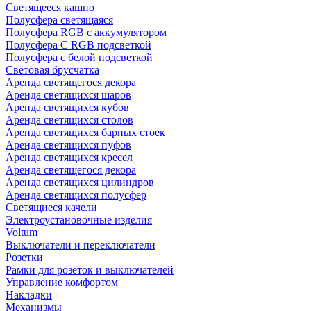
Светящееся кашпо
Полусфера светящаяся
Полусфера RGB с аккумулятором
Полусфера С RGB подсветкой
Полусфера с белой подсветкой
Световая брусчатка
Аренда светящегося декора
Аренда светящихся шаров
Аренда светящихся кубов
Аренда светящихся столов
Аренда светящихся барных стоек
Аренда светящихся пуфов
Аренда светящихся кресел
Аренда светящегося декора
Аренда светящихся цилиндров
Аренда светящихся полусфер
Светящиеся качели
Электроустановочные изделия
Voltum
Выключатели и переключатели
Розетки
Рамки для розеток и выключателей
Управление комфортом
Накладки
Механизмы