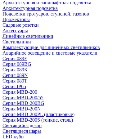
Архитектурная и ландшафтная подсветка
Архитектурная подсветка
Подсветки тротуаров, ступеней, газонов
Прожекторы
Садовые розетки
Аксессуары
Линейные светильники
Светильники
Комплектующие для линейных светильников
Аварийное освещение и световые указатели
Серия 089E
Серия 089BG
Серия 089K
Серия 089N
Серия 089T
Серия IP65
Серия MBD-200
Серия MBD-200/55
Серия MBD-200BG
Серия MBD-200N
Серия MBD-200PL (пластиковые)
Серия MBD-200S (тонкие, сталь)
Светящийся декор
Светящиеся шары
LED кубы