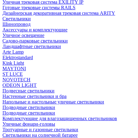
Уличная трековая система EXILITY IP
Готовые трековые системы RAILS
Дизайнерская декоративная трековая система ARITY
Светильники
Шинопровод
Аксессуары и комплектующие
Уличное освещение
Садово-парковые светильники
Ландшафтные светильники
Arte Lamp
Elektrostandard
Kink Light
MAYTONI
ST LUCE
NOVOTECH
ODEON LIGHT
Подвесные светильники
Настенные светильники и бра
Напольные и настольные уличные светильники
Подводные светильники
Подводные светильники
Комплектующие для влагозащищенных светильников
Уличные фонари-головы
Тротуарные и газонные светильнки
Светильники на солнечной батарее