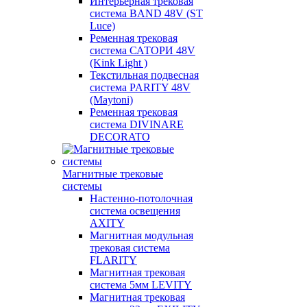
Интерьерная трековая
система BAND 48V (ST
Luce)
Ременная трековая
система САТОРИ 48V
(Kink Light )
Текстильная подвесная
система PARITY 48V
(Maytoni)
Ременная трековая
система DIVINARE
DECORATO
Магнитные трековые
системы
Настенно-потолочная
система освещения
AXITY
Магнитная модульная
трековая система
FLARITY
Магнитная трековая
система 5мм LEVITY
Магнитная трековая