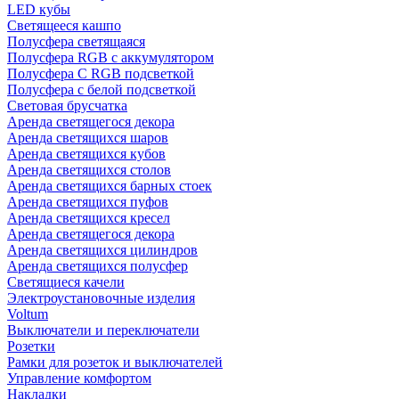
LED кубы
Светящееся кашпо
Полусфера светящаяся
Полусфера RGB с аккумулятором
Полусфера С RGB подсветкой
Полусфера с белой подсветкой
Световая брусчатка
Аренда светящегося декора
Аренда светящихся шаров
Аренда светящихся кубов
Аренда светящихся столов
Аренда светящихся барных стоек
Аренда светящихся пуфов
Аренда светящихся кресел
Аренда светящегося декора
Аренда светящихся цилиндров
Аренда светящихся полусфер
Светящиеся качели
Электроустановочные изделия
Voltum
Выключатели и переключатели
Розетки
Рамки для розеток и выключателей
Управление комфортом
Накладки