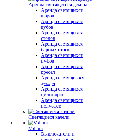
Аренда светящегося декора
Аренда светящихся
шаров
Аренда светящихся
кубов
Аренда светящихся
столов
Аренда светящихся
барных стоек
Аренда светящихся
пуфов
Аренда светящихся
кресел
Аренда светящегося
декора
Аренда светящихся
цилиндров
Аренда светящихся
полусфер
Светящиеся качели
Voltum
Выключатели и
переключатели