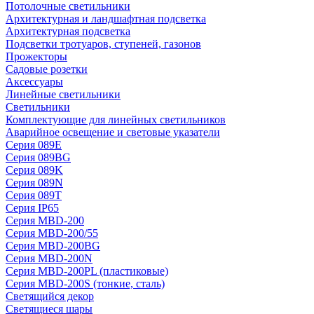
Потолочные светильники
Архитектурная и ландшафтная подсветка
Архитектурная подсветка
Подсветки тротуаров, ступеней, газонов
Прожекторы
Садовые розетки
Аксессуары
Линейные светильники
Светильники
Комплектующие для линейных светильников
Аварийное освещение и световые указатели
Серия 089E
Серия 089BG
Серия 089K
Серия 089N
Серия 089T
Серия IP65
Серия MBD-200
Серия MBD-200/55
Серия MBD-200BG
Серия MBD-200N
Серия MBD-200PL (пластиковые)
Серия MBD-200S (тонкие, сталь)
Светящийся декор
Светящиеся шары