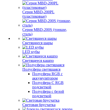
Серия MBD-200PL
(пластиковые)
Серия MBD-200S (тонкие,
сталь)
Светящиеся шары
LED кубы
Светящееся кашпо
Полусфера светящаяся
Полусфера RGB с
аккумулятором
Полусфера С RGB
подсветкой
Полусфера с белой
подсветкой
Световая брусчатка