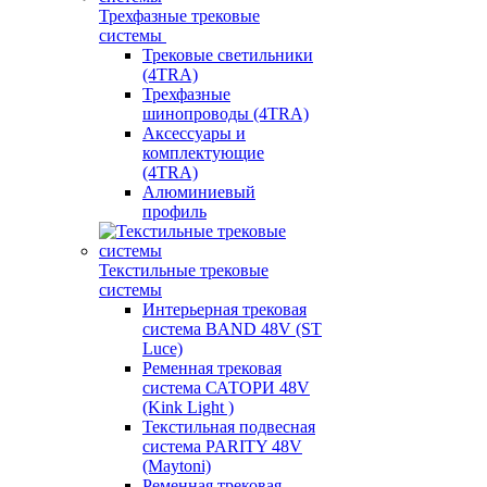
Трехфазные трековые
системы
Трековые светильники
(4TRA)
Трехфазные
шинопроводы (4TRA)
Аксессуары и
комплектующие
(4TRA)
Алюминиевый
профиль
Текстильные трековые
системы
Интерьерная трековая
система BAND 48V (ST
Luce)
Ременная трековая
система САТОРИ 48V
(Kink Light )
Текстильная подвесная
система PARITY 48V
(Maytoni)
Ременная трековая