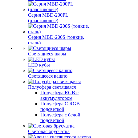
Серия MBD-200PL
(пластиковые)
Серия MBD-200S (тонкие,
сталь)
Светящиеся шары
LED кубы
Светящееся кашпо
Полусфера светящаяся
Полусфера RGB с
аккумулятором
Полусфера С RGB
подсветкой
Полусфера с белой
подсветкой
Световая брусчатка