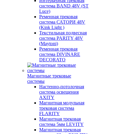
Интерьерная трековая
система BAND 48V (ST
Luce)
Ременная трековая
система САТОРИ 48V
(Kink Light )
Текстильная подвесная
система PARITY 48V
(Maytoni)
Ременная трековая
система DIVINARE
DECORATO
Магнитные трековые
системы
Настенно-потолочная
система освещения
AXITY
Магнитная модульная
трековая система
FLARITY
Магнитная трековая
система 5мм LEVITY
Магнитная трековая