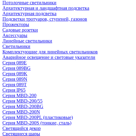
Потолочные светильники
Архитектурная и ландшафтная подсветка
Архитектурная подсветка
Подсветки тротуаров, ступеней, газонов
Прожекторы
Садовые розетки
Аксессуары
Линейные светильники
Светильники
Комплектующие для линейных светильников
Аварийное освещение и световые указатели
Серия 089E
Серия 089BG
Серия 089K
Серия 089N
Серия 089T
Серия IP65
Серия MBD-200
Серия MBD-200/55
Серия MBD-200BG
Серия MBD-200N
Серия MBD-200PL (пластиковые)
Серия MBD-200S (тонкие, сталь)
Светящийся декор
Светящиеся шары