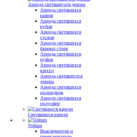
Аренда светящегося декора
Аренда светящихся
шаров
Аренда светящихся
кубов
Аренда светящихся
столов
Аренда светящихся
барных стоек
Аренда светящихся
пуфов
Аренда светящихся
кресел
Аренда светящегося
декора
Аренда светящихся
цилиндров
Аренда светящихся
полусфер
Светящиеся качели
Voltum
Выключатели и
переключатели