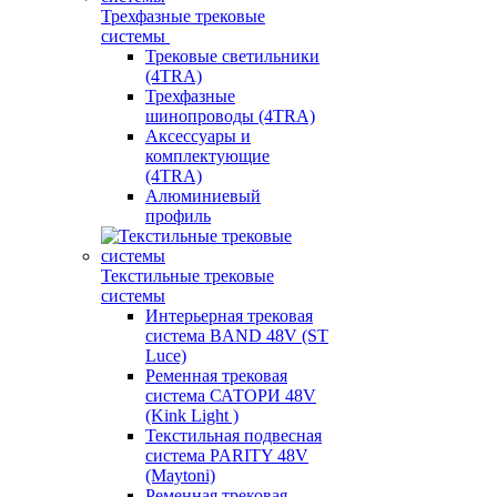
Трехфазные трековые
системы
Трековые светильники
(4TRA)
Трехфазные
шинопроводы (4TRA)
Аксессуары и
комплектующие
(4TRA)
Алюминиевый
профиль
Текстильные трековые
системы
Интерьерная трековая
система BAND 48V (ST
Luce)
Ременная трековая
система САТОРИ 48V
(Kink Light )
Текстильная подвесная
система PARITY 48V
(Maytoni)
Ременная трековая