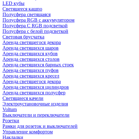
LED кубы
Светящееся кашпо
Полусфера светящаяся
Полусфера RGB с аккумулятором
Полусфера С RGB подсветкой
Полусфера с белой подсветкой
Световая брусчатка
Аренда светящегося декора
Аренда светящихся шаров
Аренда светящихся кубов
Аренда светящихся столов
Аренда светящихся барных стоек
Аренда светящихся пуфов
Аренда светящихся кресел
Аренда светящегося декора
Аренда светящихся цилиндров
Аренда светящихся полусфер
Светящиеся качели
Электроустановочные изделия
Voltum
Выключатели и переключатели
Розетки
Рамки для розеток и выключателей
Управление комфортом
Накладки