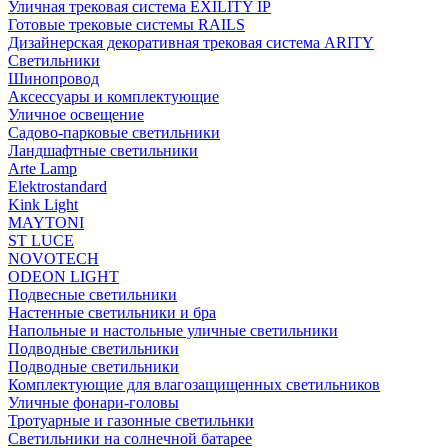
Уличная трековая система EXILITY IP
Готовые трековые системы RAILS
Дизайнерская декоративная трековая система ARITY
Светильники
Шинопровод
Аксессуары и комплектующие
Уличное освещение
Садово-парковые светильники
Ландшафтные светильники
Arte Lamp
Elektrostandard
Kink Light
MAYTONI
ST LUCE
NOVOTECH
ODEON LIGHT
Подвесные светильники
Настенные светильники и бра
Напольные и настольные уличные светильники
Подводные светильники
Подводные светильники
Комплектующие для влагозащищенных светильников
Уличные фонари-головы
Тротуарные и газонные светильнки
Светильники на солнечной батарее