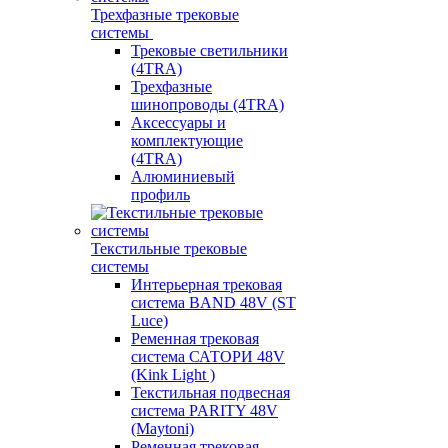
Трехфазные трековые
системы
Трековые светильники
(4TRA)
Трехфазные
шинопроводы (4TRA)
Аксессуары и
комплектующие
(4TRA)
Алюминиевый
профиль
Текстильные трековые
системы
Интерьерная трековая
система BAND 48V (ST
Luce)
Ременная трековая
система САТОРИ 48V
(Kink Light )
Текстильная подвесная
система PARITY 48V
(Maytoni)
Ременная трековая