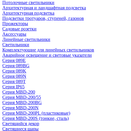
Потолочные светильники
Архитектурная и ландшафтная подсветка
Архитектурная подсветка
Подсветки тротуаров, ступеней, газонов
Прожекторы
Садовые розетки
Аксессуары
Линейные светильники
Светильники
Комплектующие для линейных светильников
Аварийное освещение и световые указатели
Серия 089E
Серия 089BG
Серия 089K
Серия 089N
Серия 089T
Серия IP65
Серия MBD-200
Серия MBD-200/55
Серия MBD-200BG
Серия MBD-200N
Серия MBD-200PL (пластиковые)
Серия MBD-200S (тонкие, сталь)
Светящийся декор
Светящиеся шары