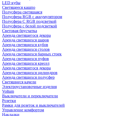
LED кубы
Светящееся кашпо
Полусфера светящаяся
Полусфера RGB с аккумулятором
Полусфера С RGB подсветкой
Полусфера с белой подсветкой
Световая брусчатка
Аренда светящегося декора
Аренда светящихся шаров
Аренда светящихся кубов
Аренда светящихся столов
Аренда светящихся барных стоек
Аренда светящихся пуфов
Аренда светящихся кресел
Аренда светящегося декора
Аренда светящихся цилиндров
Аренда светящихся полусфер
Светящиеся качели
Электроустановочные изделия
Voltum
Выключатели и переключатели
Розетки
Рамки для розеток и выключателей
Управление комфортом
Накладки