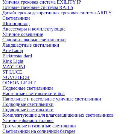
Уличная трековая система EXILITY IP
Готовые трековые системы RAILS
Дизайнерская декоративная трековая система ARITY
Светильники
Шинопровод
Аксессуары и комплектующие
Уличное освещение
Садово-парковые светильники
Ландшафтные светильники
Arte Lamp
Elektrostandard
Kink Light
MAYTONI
ST LUCE
NOVOTECH
ODEON LIGHT
Подвесные светильники
Настенные светильники и бра
Напольные и настольные уличные светильники
Подводные светильники
Подводные светильники
Комплектующие для влагозащищенных светильников
Уличные фонари-головы
Тротуарные и газонные светильнки
Светильники на солнечной батарее