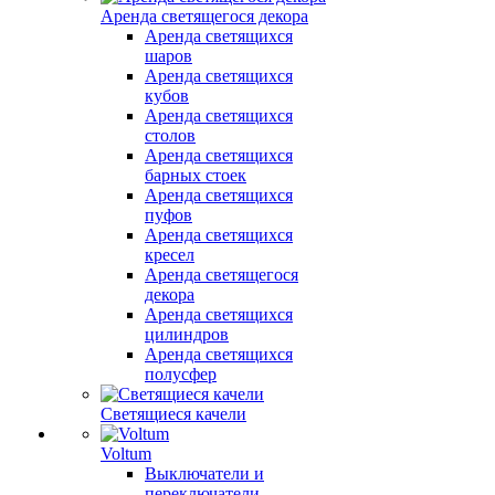
Аренда светящегося декора
Аренда светящихся
шаров
Аренда светящихся
кубов
Аренда светящихся
столов
Аренда светящихся
барных стоек
Аренда светящихся
пуфов
Аренда светящихся
кресел
Аренда светящегося
декора
Аренда светящихся
цилиндров
Аренда светящихся
полусфер
Светящиеся качели
Voltum
Выключатели и
переключатели