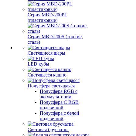
Серия MBD-200PL
(пластиковые)
Серия MBD-200S (тонкие,
сталь)
Светящиеся шары
LED кубы
Светящееся кашпо
Полусфера светящаяся
Полусфера RGB с
аккумулятором
Полусфера С RGB
подсветкой
Полусфера с белой
подсветкой
Световая брусчатка