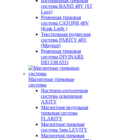
Интерьерная трековая
система BAND 48V (ST
Luce)
Ременная трековая
система САТОРИ 48V
(Kink Light )
Текстильная подвесная
система PARITY 48V
(Maytoni)
Ременная трековая
система DIVINARE
DECORATO
Магнитные трековые
системы
Настенно-потолочная
система освещения
AXITY
Магнитная модульная
трековая система
FLARITY
Магнитная трековая
система 5мм LEVITY
Магнитная трековая