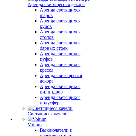
Аренда светящегося декора
Аренда светящихся
шаров
Аренда светящихся
кубов
Аренда светящихся
столов
Аренда светящихся
барных стоек
Аренда светящихся
пуфов
Аренда светящихся
кресел
Аренда светящегося
декора
Аренда светящихся
цилиндров
Аренда светящихся
полусфер
Светящиеся качели
Voltum
Выключатели и
переключатели