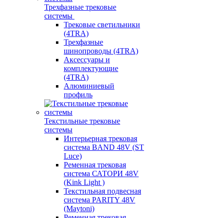
Трехфазные трековые
системы
Трековые светильники
(4TRA)
Трехфазные
шинопроводы (4TRA)
Аксессуары и
комплектующие
(4TRA)
Алюминиевый
профиль
Текстильные трековые
системы
Интерьерная трековая
система BAND 48V (ST
Luce)
Ременная трековая
система САТОРИ 48V
(Kink Light )
Текстильная подвесная
система PARITY 48V
(Maytoni)
Ременная трековая