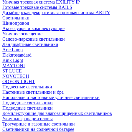
Уличная трековая система EXILITY IP
Готовые трековые системы RAILS
Дизайнерская декоративная трековая система ARITY
Светильники
Шинопровод
Аксессуары и комплектующие
Уличное освещение
Садово-парковые светильники
Ландшафтные светильники
Arte Lamp
Elektrostandard
Kink Light
MAYTONI
ST LUCE
NOVOTECH
ODEON LIGHT
Подвесные светильники
Настенные светильники и бра
Напольные и настольные уличные светильники
Подводные светильники
Подводные светильники
Комплектующие для влагозащищенных светильников
Уличные фонари-головы
Тротуарные и газонные светильнки
Светильники на солнечной батарее