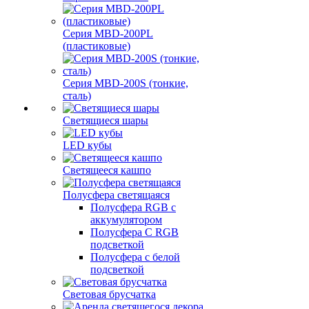
Серия MBD-200PL
(пластиковые)
Серия MBD-200S (тонкие,
сталь)
Светящиеся шары
LED кубы
Светящееся кашпо
Полусфера светящаяся
Полусфера RGB с
аккумулятором
Полусфера С RGB
подсветкой
Полусфера с белой
подсветкой
Световая брусчатка