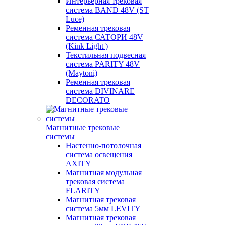
Интерьерная трековая
система BAND 48V (ST
Luce)
Ременная трековая
система САТОРИ 48V
(Kink Light )
Текстильная подвесная
система PARITY 48V
(Maytoni)
Ременная трековая
система DIVINARE
DECORATO
Магнитные трековые
системы
Настенно-потолочная
система освещения
AXITY
Магнитная модульная
трековая система
FLARITY
Магнитная трековая
система 5мм LEVITY
Магнитная трековая