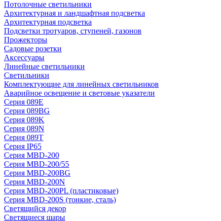
Потолочные светильники
Архитектурная и ландшафтная подсветка
Архитектурная подсветка
Подсветки тротуаров, ступеней, газонов
Прожекторы
Садовые розетки
Аксессуары
Линейные светильники
Светильники
Комплектующие для линейных светильников
Аварийное освещение и световые указатели
Серия 089E
Серия 089BG
Серия 089K
Серия 089N
Серия 089T
Серия IP65
Серия MBD-200
Серия MBD-200/55
Серия MBD-200BG
Серия MBD-200N
Серия MBD-200PL (пластиковые)
Серия MBD-200S (тонкие, сталь)
Светящийся декор
Светящиеся шары