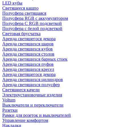
LED кубы
Светящееся кашпо
Полусфера светящаяся
Полусфера RGB с аккумулятором
Полусфера С RGB подсветкой
Полусфера с белой подсветкой
Световая брусчатка
Аренда светящегося декора
Аренда светящихся шаров
Аренда светящихся кубов
Аренда светящихся столов
Аренда светящихся барных стоек
Аренда светящихся пуфов
Аренда светящихся кресел
Аренда светящегося декора
Аренда светящихся цилиндров
Аренда светящихся полусфер
Светящиеся качели
Электроустановочные изделия
Voltum
Выключатели и переключатели
Розетки
Рамки для розеток и выключателей
Управление комфортом
Накладки