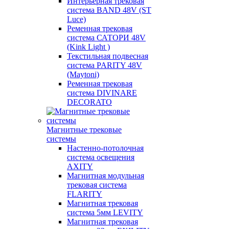
Интерьерная трековая
система BAND 48V (ST
Luce)
Ременная трековая
система САТОРИ 48V
(Kink Light )
Текстильная подвесная
система PARITY 48V
(Maytoni)
Ременная трековая
система DIVINARE
DECORATO
Магнитные трековые
системы
Настенно-потолочная
система освещения
AXITY
Магнитная модульная
трековая система
FLARITY
Магнитная трековая
система 5мм LEVITY
Магнитная трековая