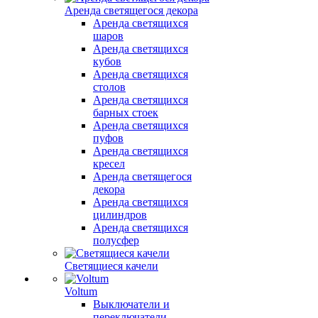
Аренда светящегося декора
Аренда светящихся
шаров
Аренда светящихся
кубов
Аренда светящихся
столов
Аренда светящихся
барных стоек
Аренда светящихся
пуфов
Аренда светящихся
кресел
Аренда светящегося
декора
Аренда светящихся
цилиндров
Аренда светящихся
полусфер
Светящиеся качели
Voltum
Выключатели и
переключатели