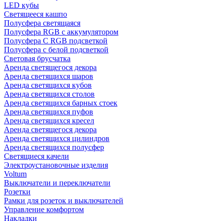
LED кубы
Светящееся кашпо
Полусфера светящаяся
Полусфера RGB с аккумулятором
Полусфера С RGB подсветкой
Полусфера с белой подсветкой
Световая брусчатка
Аренда светящегося декора
Аренда светящихся шаров
Аренда светящихся кубов
Аренда светящихся столов
Аренда светящихся барных стоек
Аренда светящихся пуфов
Аренда светящихся кресел
Аренда светящегося декора
Аренда светящихся цилиндров
Аренда светящихся полусфер
Светящиеся качели
Электроустановочные изделия
Voltum
Выключатели и переключатели
Розетки
Рамки для розеток и выключателей
Управление комфортом
Накладки