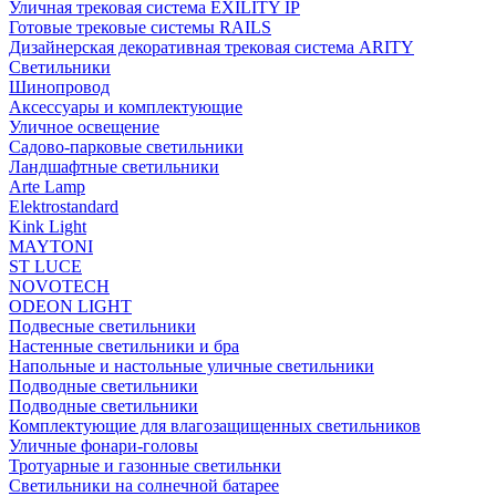
Уличная трековая система EXILITY IP
Готовые трековые системы RAILS
Дизайнерская декоративная трековая система ARITY
Светильники
Шинопровод
Аксессуары и комплектующие
Уличное освещение
Садово-парковые светильники
Ландшафтные светильники
Arte Lamp
Elektrostandard
Kink Light
MAYTONI
ST LUCE
NOVOTECH
ODEON LIGHT
Подвесные светильники
Настенные светильники и бра
Напольные и настольные уличные светильники
Подводные светильники
Подводные светильники
Комплектующие для влагозащищенных светильников
Уличные фонари-головы
Тротуарные и газонные светильнки
Светильники на солнечной батарее