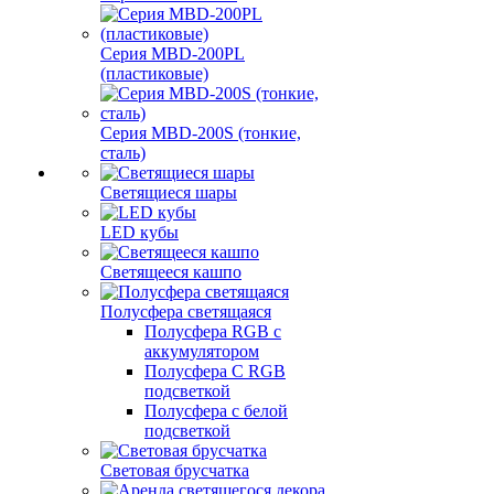
Серия MBD-200PL
(пластиковые)
Серия MBD-200S (тонкие,
сталь)
Светящиеся шары
LED кубы
Светящееся кашпо
Полусфера светящаяся
Полусфера RGB с
аккумулятором
Полусфера С RGB
подсветкой
Полусфера с белой
подсветкой
Световая брусчатка