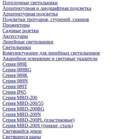
Потолочные светильники
Архитектурная и ландшафтная подсветка
Архитектурная подсветка
Подсветки тротуаров, ступеней, газонов
Прожекторы
Садовые розетки
Аксессуары
Линейные светильники
Светильники
Комплектующие для линейных светильников
Аварийное освещение и световые указатели
Серия 089E
Серия 089BG
Серия 089K
Серия 089N
Серия 089T
Серия IP65
Серия MBD-200
Серия MBD-200/55
Серия MBD-200BG
Серия MBD-200N
Серия MBD-200PL (пластиковые)
Серия MBD-200S (тонкие, сталь)
Светящийся декор
Светящиеся шары