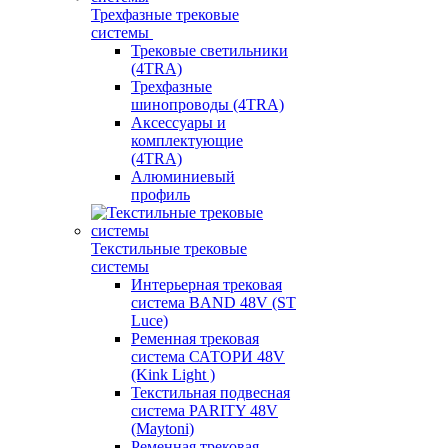
Трехфазные трековые
системы
Трековые светильники
(4TRA)
Трехфазные
шинопроводы (4TRA)
Аксессуары и
комплектующие
(4TRA)
Алюминиевый
профиль
Текстильные трековые
системы
Интерьерная трековая
система BAND 48V (ST
Luce)
Ременная трековая
система САТОРИ 48V
(Kink Light )
Текстильная подвесная
система PARITY 48V
(Maytoni)
Ременная трековая