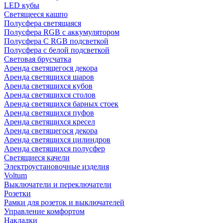
LED кубы
Светящееся кашпо
Полусфера светящаяся
Полусфера RGB с аккумулятором
Полусфера С RGB подсветкой
Полусфера с белой подсветкой
Световая брусчатка
Аренда светящегося декора
Аренда светящихся шаров
Аренда светящихся кубов
Аренда светящихся столов
Аренда светящихся барных стоек
Аренда светящихся пуфов
Аренда светящихся кресел
Аренда светящегося декора
Аренда светящихся цилиндров
Аренда светящихся полусфер
Светящиеся качели
Электроустановочные изделия
Voltum
Выключатели и переключатели
Розетки
Рамки для розеток и выключателей
Управление комфортом
Накладки