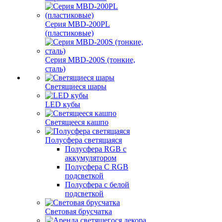
Серия MBD-200PL
(пластиковые)
Серия MBD-200S (тонкие,
сталь)
Светящиеся шары
LED кубы
Светящееся кашпо
Полусфера светящаяся
Полусфера RGB с
аккумулятором
Полусфера С RGB
подсветкой
Полусфера с белой
подсветкой
Световая брусчатка