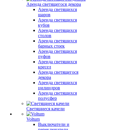
Аренда светящегося декора
Аренда светящихся
шаров
Аренда светящихся
кубов
Аренда светящихся
столов
Аренда светящихся
барных стоек
Аренда светящихся
пуфов
Аренда светящихся
кресел
Аренда светящегося
декора
Аренда светящихся
цилиндров
Аренда светящихся
полусфер
Светящиеся качели
Voltum
Выключатели и
переключатели