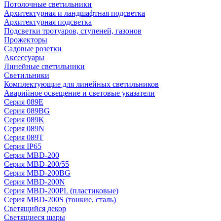
Потолочные светильники
Архитектурная и ландшафтная подсветка
Архитектурная подсветка
Подсветки тротуаров, ступеней, газонов
Прожекторы
Садовые розетки
Аксессуары
Линейные светильники
Светильники
Комплектующие для линейных светильников
Аварийное освещение и световые указатели
Серия 089E
Серия 089BG
Серия 089K
Серия 089N
Серия 089T
Серия IP65
Серия MBD-200
Серия MBD-200/55
Серия MBD-200BG
Серия MBD-200N
Серия MBD-200PL (пластиковые)
Серия MBD-200S (тонкие, сталь)
Светящийся декор
Светящиеся шары