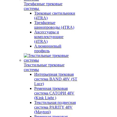
Трехфазные трековые
системы
Трековые светильники
(4TRA)
Трехфазные
шинопроводы (4TRA)
Аксессуары и
комплектующие
(4TRA)
Алюминиевый
профиль
Текстильные трековые
системы
Интерьерная трековая
система BAND 48V (ST
Luce)
Ременная трековая
система САТОРИ 48V
(Kink Light )
Текстильная подвесная
система PARITY 48V
(Maytoni)
Ременная трековая