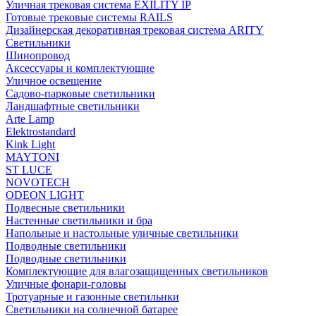
Уличная трековая система EXILITY IP
Готовые трековые системы RAILS
Дизайнерская декоративная трековая система ARITY
Светильники
Шинопровод
Аксессуары и комплектующие
Уличное освещение
Садово-парковые светильники
Ландшафтные светильники
Arte Lamp
Elektrostandard
Kink Light
MAYTONI
ST LUCE
NOVOTECH
ODEON LIGHT
Подвесные светильники
Настенные светильники и бра
Напольные и настольные уличные светильники
Подводные светильники
Подводные светильники
Комплектующие для влагозащищенных светильников
Уличные фонари-головы
Тротуарные и газонные светильнки
Светильники на солнечной батарее