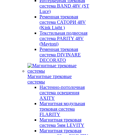
Интерьерная трековая
система BAND 48V (ST
Luce)
Ременная трековая
система САТОРИ 48V
(Kink Light )
Текстильная подвесная
система PARITY 48V
(Maytoni)
Ременная трековая
система DIVINARE
DECORATO
Магнитные трековые
системы
Настенно-потолочная
система освещения
AXITY
Магнитная модульная
трековая система
FLARITY
Магнитная трековая
система 5мм LEVITY
Магнитная трековая