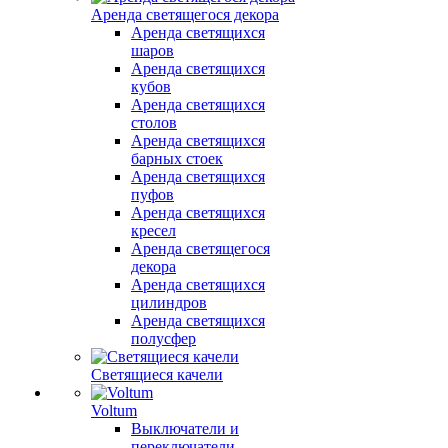
Аренда светящегося декора
Аренда светящихся
шаров
Аренда светящихся
кубов
Аренда светящихся
столов
Аренда светящихся
барных стоек
Аренда светящихся
пуфов
Аренда светящихся
кресел
Аренда светящегося
декора
Аренда светящихся
цилиндров
Аренда светящихся
полусфер
Светящиеся качели
Voltum
Выключатели и
переключатели