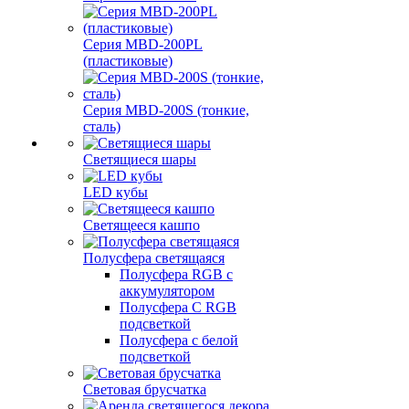
Серия MBD-200PL
(пластиковые)
Серия MBD-200S (тонкие,
сталь)
Светящиеся шары
LED кубы
Светящееся кашпо
Полусфера светящаяся
Полусфера RGB с
аккумулятором
Полусфера С RGB
подсветкой
Полусфера с белой
подсветкой
Световая брусчатка