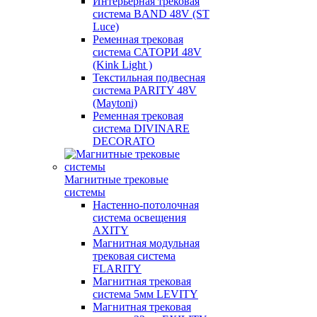
Интерьерная трековая
система BAND 48V (ST
Luce)
Ременная трековая
система САТОРИ 48V
(Kink Light )
Текстильная подвесная
система PARITY 48V
(Maytoni)
Ременная трековая
система DIVINARE
DECORATO
Магнитные трековые
системы
Настенно-потолочная
система освещения
AXITY
Магнитная модульная
трековая система
FLARITY
Магнитная трековая
система 5мм LEVITY
Магнитная трековая