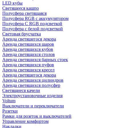
LED кубы
Светящееся кашпо
Полусфера светящаяся
Полусфера RGB с аккумулятором
Полусфера С RGB подсветкой
Полусфера с белой подсветкой
Световая брусчатка
Аренда светящегося декора
Аренда светящихся шаров
Аренда светящихся кубов
Аренда светящихся столов
Аренда светящихся барных стоек
Аренда светящихся пуфов
Аренда светящихся кресел
Аренда светящегося декора
Аренда светящихся цилиндров
Аренда светящихся полусфер
Светящиеся качели
Электроустановочные изделия
Voltum
Выключатели и переключатели
Розетки
Рамки для розеток и выключателей
Управление комфортом
Накладки