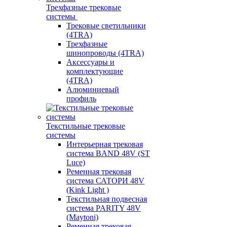
Трехфазные трековые
системы
Трековые светильники
(4TRA)
Трехфазные
шинопроводы (4TRA)
Аксессуары и
комплектующие
(4TRA)
Алюминиевый
профиль
Текстильные трековые
системы
Интерьерная трековая
система BAND 48V (ST
Luce)
Ременная трековая
система САТОРИ 48V
(Kink Light )
Текстильная подвесная
система PARITY 48V
(Maytoni)
Ременная трековая