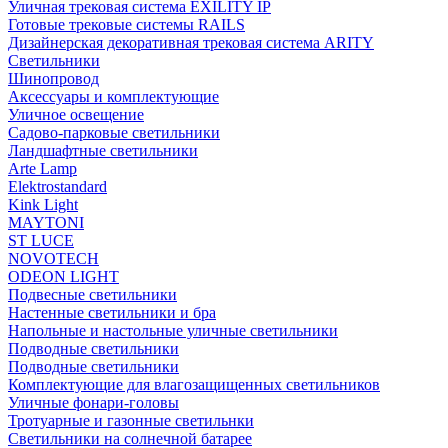
Уличная трековая система EXILITY IP
Готовые трековые системы RAILS
Дизайнерская декоративная трековая система ARITY
Светильники
Шинопровод
Аксессуары и комплектующие
Уличное освещение
Садово-парковые светильники
Ландшафтные светильники
Arte Lamp
Elektrostandard
Kink Light
MAYTONI
ST LUCE
NOVOTECH
ODEON LIGHT
Подвесные светильники
Настенные светильники и бра
Напольные и настольные уличные светильники
Подводные светильники
Подводные светильники
Комплектующие для влагозащищенных светильников
Уличные фонари-головы
Тротуарные и газонные светильнки
Светильники на солнечной батарее