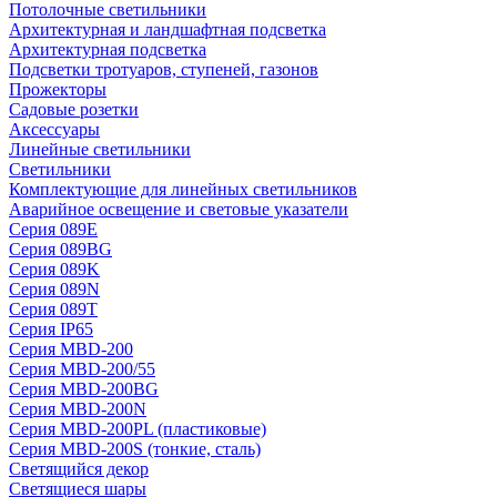
Потолочные светильники
Архитектурная и ландшафтная подсветка
Архитектурная подсветка
Подсветки тротуаров, ступеней, газонов
Прожекторы
Садовые розетки
Аксессуары
Линейные светильники
Светильники
Комплектующие для линейных светильников
Аварийное освещение и световые указатели
Серия 089E
Серия 089BG
Серия 089K
Серия 089N
Серия 089T
Серия IP65
Серия MBD-200
Серия MBD-200/55
Серия MBD-200BG
Серия MBD-200N
Серия MBD-200PL (пластиковые)
Серия MBD-200S (тонкие, сталь)
Светящийся декор
Светящиеся шары