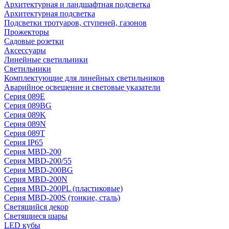
Архитектурная и ландшафтная подсветка
Архитектурная подсветка
Подсветки тротуаров, ступеней, газонов
Прожекторы
Садовые розетки
Аксессуары
Линейные светильники
Светильники
Комплектующие для линейных светильников
Аварийное освещение и световые указатели
Серия 089E
Серия 089BG
Серия 089K
Серия 089N
Серия 089T
Серия IP65
Серия MBD-200
Серия MBD-200/55
Серия MBD-200BG
Серия MBD-200N
Серия MBD-200PL (пластиковые)
Серия MBD-200S (тонкие, сталь)
Светящийся декор
Светящиеся шары
LED кубы