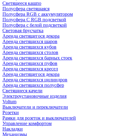
Светящееся кашпо
Полусфера светящаяся
Полусфера RGB с аккумулятором
Полусфера С RGB подсветкой
Полусфера с белой подсветкой
Световая брусчатка
Аренда светящегося декора
Аренда светящихся шаров
Аренда светящихся кубов
Аренда светящихся столов
Аренда светящихся барных стоек
Аренда светящихся пуфов
Аренда светящихся кресел
Аренда светящегося декора
Аренда светящихся цилиндров
Аренда светящихся полусфер
Светящиеся качели
Электроустановочные изделия
Voltum
Выключатели и переключатели
Розетки
Рамки для розеток и выключателей
Управление комфортом
Накладки
Механизмы