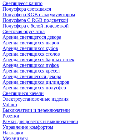
Светящееся кашпо
Полусфера светящаяся
Полусфера RGB с аккумулятором
Полусфера С RGB подсветкой
Полусфера с белой подсветкой
Световая брусчатка
Аренда светящегося декора
Аренда светящихся шаров
Аренда светящихся кубов
Аренда светящихся столов
Аренда светящихся барных стоек
Аренда светящихся пуфов
Аренда светящихся кресел
Аренда светящегося декора
Аренда светящихся цилиндров
Аренда светящихся полусфер
Светящиеся качели
Электроустановочные изделия
Voltum
Выключатели и переключатели
Розетки
Рамки для розеток и выключателей
Управление комфортом
Накладки
Механизмы