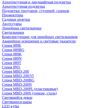
Архитектурная и ландшафтная подсветка
Архитектурная подсветка
Подсветки тротуаров, ступеней, газонов
Прожекторы
Садовые розетки
Аксессуары
Линейные светильники
Светильники
Комплектующие для линейных светильников
Аварийное освещение и световые указатели
Серия 089E
Серия 089BG
Серия 089K
Серия 089N
Серия 089T
Серия IP65
Серия MBD-200
Серия MBD-200/55
Серия MBD-200BG
Серия MBD-200N
Серия MBD-200PL (пластиковые)
Серия MBD-200S (тонкие, сталь)
Светящийся декор
Светящиеся шары
LED кубы