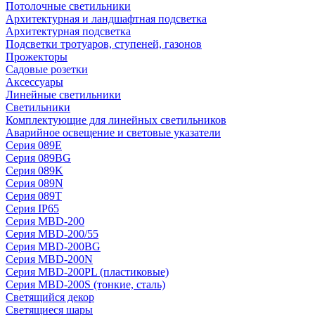
Потолочные светильники
Архитектурная и ландшафтная подсветка
Архитектурная подсветка
Подсветки тротуаров, ступеней, газонов
Прожекторы
Садовые розетки
Аксессуары
Линейные светильники
Светильники
Комплектующие для линейных светильников
Аварийное освещение и световые указатели
Серия 089E
Серия 089BG
Серия 089K
Серия 089N
Серия 089T
Серия IP65
Серия MBD-200
Серия MBD-200/55
Серия MBD-200BG
Серия MBD-200N
Серия MBD-200PL (пластиковые)
Серия MBD-200S (тонкие, сталь)
Светящийся декор
Светящиеся шары