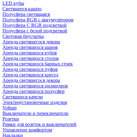
LED кубы
Светящееся кашпо
Полусфера светящаяся
Полусфера RGB с аккумулятором
Полусфера С RGB подсветкой
Полусфера с белой подсветкой
Световая брусчатка
Аренда светящегося декора
Аренда светящихся шаров
Аренда светящихся кубов
Аренда светящихся столов
Аренда светящихся барных стоек
Аренда светящихся пуфов
Аренда светящихся кресел
Аренда светящегося декора
Аренда светящихся цилиндров
Аренда светящихся полусфер
Светящиеся качели
Электроустановочные изделия
Voltum
Выключатели и переключатели
Розетки
Рамки для розеток и выключателей
Управление комфортом
Накладки