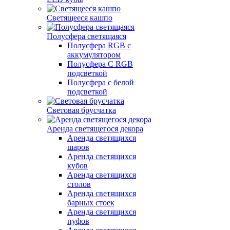
Светящееся кашпо
Полусфера светящаяся
Полусфера RGB с
аккумулятором
Полусфера С RGB
подсветкой
Полусфера с белой
подсветкой
Световая брусчатка
Аренда светящегося декора
Аренда светящихся
шаров
Аренда светящихся
кубов
Аренда светящихся
столов
Аренда светящихся
барных стоек
Аренда светящихся
пуфов