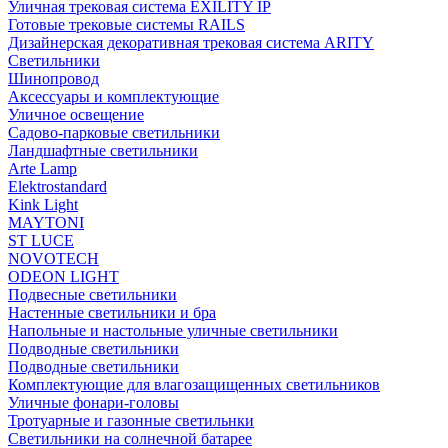
Уличная трековая система EXILITY IP
Готовые трековые системы RAILS
Дизайнерская декоративная трековая система ARITY
Светильники
Шинопровод
Аксессуары и комплектующие
Уличное освещение
Садово-парковые светильники
Ландшафтные светильники
Arte Lamp
Elektrostandard
Kink Light
MAYTONI
ST LUCE
NOVOTECH
ODEON LIGHT
Подвесные светильники
Настенные светильники и бра
Напольные и настольные уличные светильники
Подводные светильники
Подводные светильники
Комплектующие для влагозащищенных светильников
Уличные фонари-головы
Тротуарные и газонные светильнки
Светильники на солнечной батарее