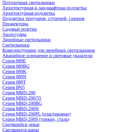
Потолочные светильники
Архитектурная и ландшафтная подсветка
Архитектурная подсветка
Подсветки тротуаров, ступеней, газонов
Прожекторы
Садовые розетки
Аксессуары
Линейные светильники
Светильники
Комплектующие для линейных светильников
Аварийное освещение и световые указатели
Серия 089E
Серия 089BG
Серия 089K
Серия 089N
Серия 089T
Серия IP65
Серия MBD-200
Серия MBD-200/55
Серия MBD-200BG
Серия MBD-200N
Серия MBD-200PL (пластиковые)
Серия MBD-200S (тонкие, сталь)
Светящийся декор
Светящиеся шары