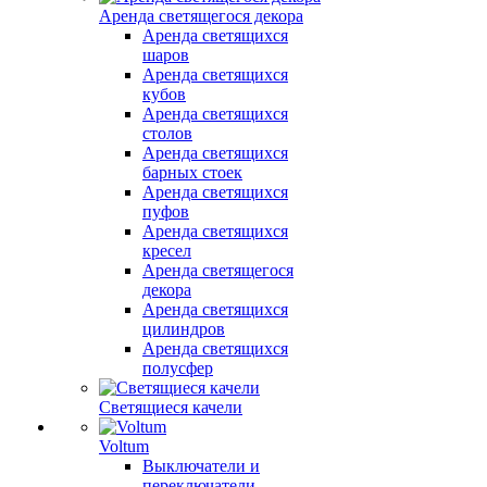
Аренда светящегося декора
Аренда светящихся
шаров
Аренда светящихся
кубов
Аренда светящихся
столов
Аренда светящихся
барных стоек
Аренда светящихся
пуфов
Аренда светящихся
кресел
Аренда светящегося
декора
Аренда светящихся
цилиндров
Аренда светящихся
полусфер
Светящиеся качели
Voltum
Выключатели и
переключатели