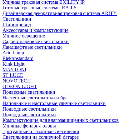
Уличная трековая система EXILITY IP
Готовые трековые системы RAILS
Дизайнерская декоративная трековая система ARITY
Светильники
Шинопровод
Аксессуары и комплектующие
Уличное освещение
Садово-парковые светильники
Ландшафтные светильники
Arte Lamp
Elektrostandard
Kink Light
MAYTONI
ST LUCE
NOVOTECH
ODEON LIGHT
Подвесные светильники
Настенные светильники и бра
Напольные и настольные уличные светильники
Подводные светильники
Подводные светильники
Комплектующие для влагозащищенных светильников
Уличные фонари-головы
Тротуарные и газонные светильнки
Светильники на солнечной батарее