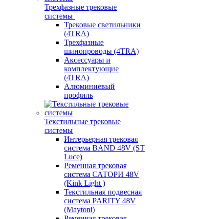
Трехфазные трековые
системы
Трековые светильники
(4TRA)
Трехфазные
шинопроводы (4TRA)
Аксессуары и
комплектующие
(4TRA)
Алюминиевый
профиль
Текстильные трековые
системы
Интерьерная трековая
система BAND 48V (ST
Luce)
Ременная трековая
система САТОРИ 48V
(Kink Light )
Текстильная подвесная
система PARITY 48V
(Maytoni)
Ременная трековая