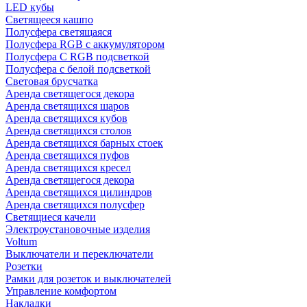
LED кубы
Светящееся кашпо
Полусфера светящаяся
Полусфера RGB с аккумулятором
Полусфера С RGB подсветкой
Полусфера с белой подсветкой
Световая брусчатка
Аренда светящегося декора
Аренда светящихся шаров
Аренда светящихся кубов
Аренда светящихся столов
Аренда светящихся барных стоек
Аренда светящихся пуфов
Аренда светящихся кресел
Аренда светящегося декора
Аренда светящихся цилиндров
Аренда светящихся полусфер
Светящиеся качели
Электроустановочные изделия
Voltum
Выключатели и переключатели
Розетки
Рамки для розеток и выключателей
Управление комфортом
Накладки