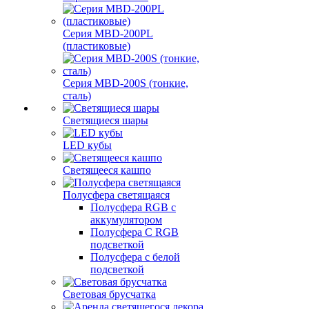
Серия MBD-200PL
(пластиковые)
Серия MBD-200S (тонкие,
сталь)
Светящиеся шары
LED кубы
Светящееся кашпо
Полусфера светящаяся
Полусфера RGB с
аккумулятором
Полусфера С RGB
подсветкой
Полусфера с белой
подсветкой
Световая брусчатка