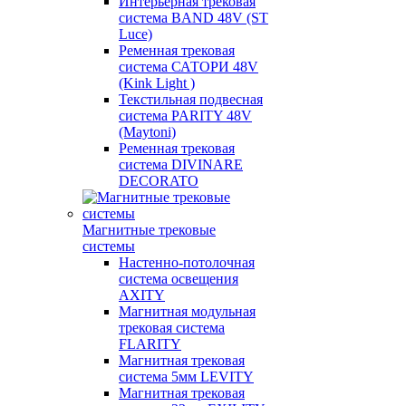
Интерьерная трековая
система BAND 48V (ST
Luce)
Ременная трековая
система САТОРИ 48V
(Kink Light )
Текстильная подвесная
система PARITY 48V
(Maytoni)
Ременная трековая
система DIVINARE
DECORATO
Магнитные трековые
системы
Настенно-потолочная
система освещения
AXITY
Магнитная модульная
трековая система
FLARITY
Магнитная трековая
система 5мм LEVITY
Магнитная трековая