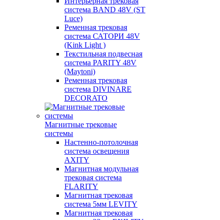
Интерьерная трековая
система BAND 48V (ST
Luce)
Ременная трековая
система САТОРИ 48V
(Kink Light )
Текстильная подвесная
система PARITY 48V
(Maytoni)
Ременная трековая
система DIVINARE
DECORATO
Магнитные трековые
системы
Настенно-потолочная
система освещения
AXITY
Магнитная модульная
трековая система
FLARITY
Магнитная трековая
система 5мм LEVITY
Магнитная трековая