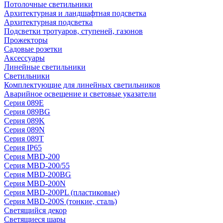
Потолочные светильники
Архитектурная и ландшафтная подсветка
Архитектурная подсветка
Подсветки тротуаров, ступеней, газонов
Прожекторы
Садовые розетки
Аксессуары
Линейные светильники
Светильники
Комплектующие для линейных светильников
Аварийное освещение и световые указатели
Серия 089E
Серия 089BG
Серия 089K
Серия 089N
Серия 089T
Серия IP65
Серия MBD-200
Серия MBD-200/55
Серия MBD-200BG
Серия MBD-200N
Серия MBD-200PL (пластиковые)
Серия MBD-200S (тонкие, сталь)
Светящийся декор
Светящиеся шары