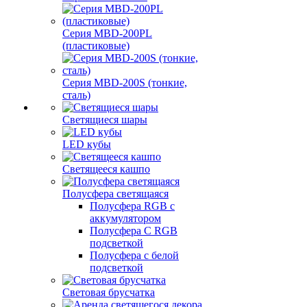
Серия MBD-200PL
(пластиковые)
Серия MBD-200S (тонкие,
сталь)
Светящиеся шары
LED кубы
Светящееся кашпо
Полусфера светящаяся
Полусфера RGB с
аккумулятором
Полусфера С RGB
подсветкой
Полусфера с белой
подсветкой
Световая брусчатка