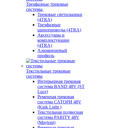
Трехфазные трековые
системы
Трековые светильники
(4TRA)
Трехфазные
шинопроводы (4TRA)
Аксессуары и
комплектующие
(4TRA)
Алюминиевый
профиль
Текстильные трековые
системы
Интерьерная трековая
система BAND 48V (ST
Luce)
Ременная трековая
система САТОРИ 48V
(Kink Light )
Текстильная подвесная
система PARITY 48V
(Maytoni)
Ременная трековая