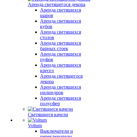
Аренда светящегося декора
Аренда светящихся
шаров
Аренда светящихся
кубов
Аренда светящихся
столов
Аренда светящихся
барных стоек
Аренда светящихся
пуфов
Аренда светящихся
кресел
Аренда светящегося
декора
Аренда светящихся
цилиндров
Аренда светящихся
полусфер
Светящиеся качели
Voltum
Выключатели и
переключатели