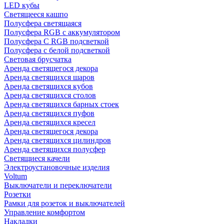
LED кубы
Светящееся кашпо
Полусфера светящаяся
Полусфера RGB с аккумулятором
Полусфера С RGB подсветкой
Полусфера с белой подсветкой
Световая брусчатка
Аренда светящегося декора
Аренда светящихся шаров
Аренда светящихся кубов
Аренда светящихся столов
Аренда светящихся барных стоек
Аренда светящихся пуфов
Аренда светящихся кресел
Аренда светящегося декора
Аренда светящихся цилиндров
Аренда светящихся полусфер
Светящиеся качели
Электроустановочные изделия
Voltum
Выключатели и переключатели
Розетки
Рамки для розеток и выключателей
Управление комфортом
Накладки