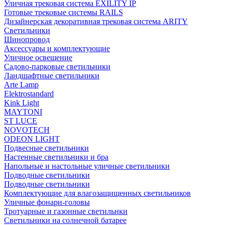
Уличная трековая система EXILITY IP
Готовые трековые системы RAILS
Дизайнерская декоративная трековая система ARITY
Светильники
Шинопровод
Аксессуары и комплектующие
Уличное освещение
Садово-парковые светильники
Ландшафтные светильники
Arte Lamp
Elektrostandard
Kink Light
MAYTONI
ST LUCE
NOVOTECH
ODEON LIGHT
Подвесные светильники
Настенные светильники и бра
Напольные и настольные уличные светильники
Подводные светильники
Подводные светильники
Комплектующие для влагозащищенных светильников
Уличные фонари-головы
Тротуарные и газонные светильнки
Светильники на солнечной батарее