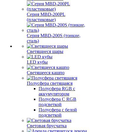
Серия MBD-200PL
(пластиковые)
Серия MBD-200S (тонкие,
сталь)
Светящиеся шары
LED кубы
Светящееся кашпо
Полусфера светящаяся
Полусфера RGB с
аккумулятором
Полусфера С RGB
подсветкой
Полусфера с белой
подсветкой
Световая брусчатка