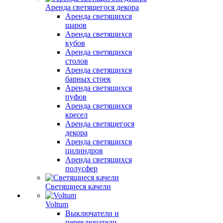
Аренда светящегося декора
Аренда светящихся
шаров
Аренда светящихся
кубов
Аренда светящихся
столов
Аренда светящихся
барных стоек
Аренда светящихся
пуфов
Аренда светящихся
кресел
Аренда светящегося
декора
Аренда светящихся
цилиндров
Аренда светящихся
полусфер
Светящиеся качели
Voltum
Выключатели и
переключатели