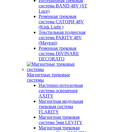
Интерьерная трековая
система BAND 48V (ST
Luce)
Ременная трековая
система САТОРИ 48V
(Kink Light )
Текстильная подвесная
система PARITY 48V
(Maytoni)
Ременная трековая
система DIVINARE
DECORATO
Магнитные трековые
системы
Настенно-потолочная
система освещения
AXITY
Магнитная модульная
трековая система
FLARITY
Магнитная трековая
система 5мм LEVITY
Магнитная трековая