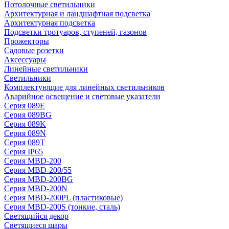
Потолочные светильники
Архитектурная и ландшафтная подсветка
Архитектурная подсветка
Подсветки тротуаров, ступеней, газонов
Прожекторы
Садовые розетки
Аксессуары
Линейные светильники
Светильники
Комплектующие для линейных светильников
Аварийное освещение и световые указатели
Серия 089E
Серия 089BG
Серия 089K
Серия 089N
Серия 089T
Серия IP65
Серия MBD-200
Серия MBD-200/55
Серия MBD-200BG
Серия MBD-200N
Серия MBD-200PL (пластиковые)
Серия MBD-200S (тонкие, сталь)
Светящийся декор
Светящиеся шары