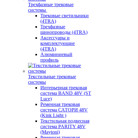
Трехфазные трековые
системы
Трековые светильники
(4TRA)
Трехфазные
шинопроводы (4TRA)
Аксессуары и
комплектующие
(4TRA)
Алюминиевый
профиль
Текстильные трековые
системы
Интерьерная трековая
система BAND 48V (ST
Luce)
Ременная трековая
система САТОРИ 48V
(Kink Light )
Текстильная подвесная
система PARITY 48V
(Maytoni)
Ременная трековая