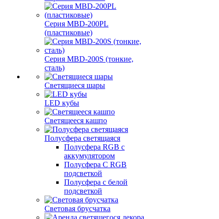
Серия MBD-200PL
(пластиковые)
Серия MBD-200S (тонкие,
сталь)
Светящиеся шары
LED кубы
Светящееся кашпо
Полусфера светящаяся
Полусфера RGB с
аккумулятором
Полусфера С RGB
подсветкой
Полусфера с белой
подсветкой
Световая брусчатка