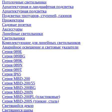
Потолочные светильники
Архитектурная и ландшафтная подсветка
Архитектурная подсветка
Подсветки тротуаров, ступеней, газонов
Прожекторы
Садовые розетки
Аксессуары
Линейные светильники
Светильники
Комплектующие для линейных светильников
Аварийное освещение и световые указатели
Серия 089E
Серия 089BG
Серия 089K
Серия 089N
Серия 089T
Серия IP65
Серия MBD-200
Серия MBD-200/55
Серия MBD-200BG
Серия MBD-200N
Серия MBD-200PL (пластиковые)
Серия MBD-200S (тонкие, сталь)
Светящийся декор
Светящиеся шары