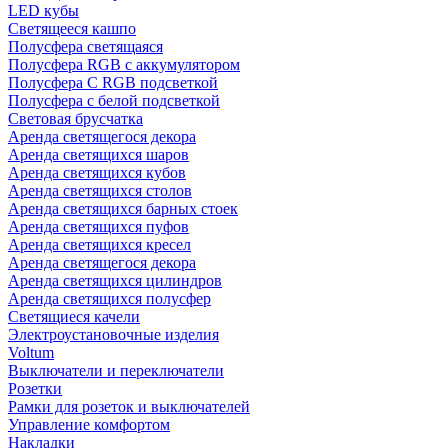
LED кубы
Светящееся кашпо
Полусфера светящаяся
Полусфера RGB с аккумулятором
Полусфера С RGB подсветкой
Полусфера с белой подсветкой
Световая брусчатка
Аренда светящегося декора
Аренда светящихся шаров
Аренда светящихся кубов
Аренда светящихся столов
Аренда светящихся барных стоек
Аренда светящихся пуфов
Аренда светящихся кресел
Аренда светящегося декора
Аренда светящихся цилиндров
Аренда светящихся полусфер
Светящиеся качели
Электроустановочные изделия
Voltum
Выключатели и переключатели
Розетки
Рамки для розеток и выключателей
Управление комфортом
Накладки