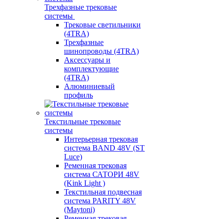
Трехфазные трековые
системы
Трековые светильники
(4TRA)
Трехфазные
шинопроводы (4TRA)
Аксессуары и
комплектующие
(4TRA)
Алюминиевый
профиль
Текстильные трековые
системы
Интерьерная трековая
система BAND 48V (ST
Luce)
Ременная трековая
система САТОРИ 48V
(Kink Light )
Текстильная подвесная
система PARITY 48V
(Maytoni)
Ременная трековая