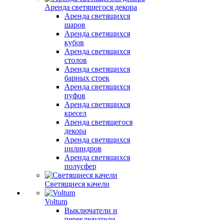
Аренда светящегося декора
Аренда светящихся
шаров
Аренда светящихся
кубов
Аренда светящихся
столов
Аренда светящихся
барных стоек
Аренда светящихся
пуфов
Аренда светящихся
кресел
Аренда светящегося
декора
Аренда светящихся
цилиндров
Аренда светящихся
полусфер
Светящиеся качели
Voltum
Выключатели и
переключатели