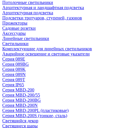
Потолочные светильники
Архитектурная и ландшафтная подсветка
Архитектурная подсветка
Подсветки тротуаров, ступеней, газонов
Прожекторы
Садовые розетки
Аксессуары
Линейные светильники
Светильники
Комплектующие для линейных светильников
Аварийное освещение и световые указатели
Серия 089E
Серия 089BG
Серия 089K
Серия 089N
Серия 089T
Серия IP65
Серия MBD-200
Серия MBD-200/55
Серия MBD-200BG
Серия MBD-200N
Серия MBD-200PL (пластиковые)
Серия MBD-200S (тонкие, сталь)
Светящийся декор
Светящиеся шары