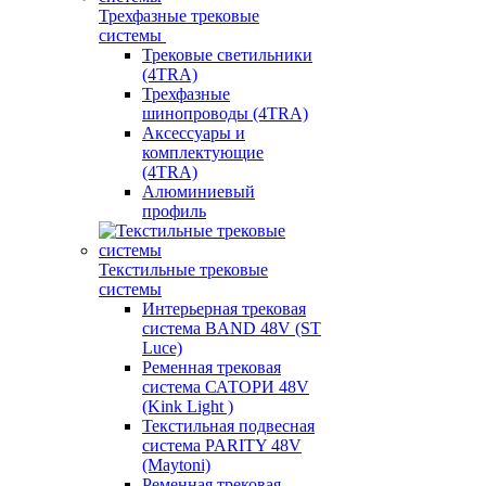
Трехфазные трековые
системы
Трековые светильники
(4TRA)
Трехфазные
шинопроводы (4TRA)
Аксессуары и
комплектующие
(4TRA)
Алюминиевый
профиль
Текстильные трековые
системы
Интерьерная трековая
система BAND 48V (ST
Luce)
Ременная трековая
система САТОРИ 48V
(Kink Light )
Текстильная подвесная
система PARITY 48V
(Maytoni)
Ременная трековая