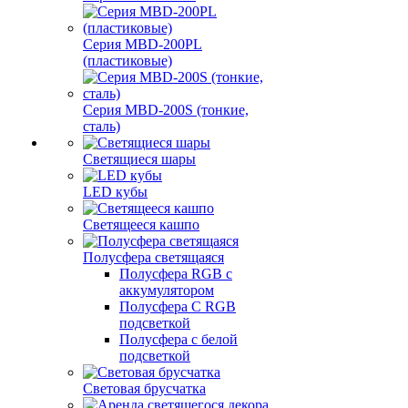
Серия MBD-200PL
(пластиковые)
Серия MBD-200S (тонкие,
сталь)
Светящиеся шары
LED кубы
Светящееся кашпо
Полусфера светящаяся
Полусфера RGB с
аккумулятором
Полусфера С RGB
подсветкой
Полусфера с белой
подсветкой
Световая брусчатка