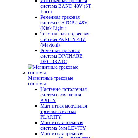
Интерьерная трековая
система BAND 48V (ST
Luce)
Ременная трековая
система САТОРИ 48V
(Kink Light )
Текстильная подвесная
система PARITY 48V
(Maytoni)
Ременная трековая
система DIVINARE
DECORATO
Магнитные трековые
системы
Настенно-потолочная
система освещения
AXITY
Магнитная модульная
трековая система
FLARITY
Магнитная трековая
система 5мм LEVITY
Магнитная трековая