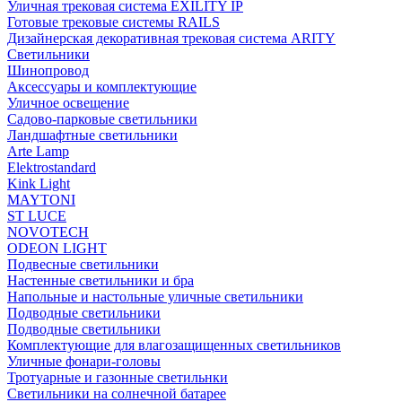
Уличная трековая система EXILITY IP
Готовые трековые системы RAILS
Дизайнерская декоративная трековая система ARITY
Светильники
Шинопровод
Аксессуары и комплектующие
Уличное освещение
Садово-парковые светильники
Ландшафтные светильники
Arte Lamp
Elektrostandard
Kink Light
MAYTONI
ST LUCE
NOVOTECH
ODEON LIGHT
Подвесные светильники
Настенные светильники и бра
Напольные и настольные уличные светильники
Подводные светильники
Подводные светильники
Комплектующие для влагозащищенных светильников
Уличные фонари-головы
Тротуарные и газонные светильнки
Светильники на солнечной батарее