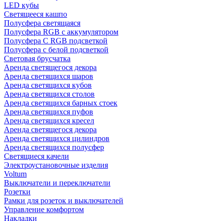
LED кубы
Светящееся кашпо
Полусфера светящаяся
Полусфера RGB с аккумулятором
Полусфера С RGB подсветкой
Полусфера с белой подсветкой
Световая брусчатка
Аренда светящегося декора
Аренда светящихся шаров
Аренда светящихся кубов
Аренда светящихся столов
Аренда светящихся барных стоек
Аренда светящихся пуфов
Аренда светящихся кресел
Аренда светящегося декора
Аренда светящихся цилиндров
Аренда светящихся полусфер
Светящиеся качели
Электроустановочные изделия
Voltum
Выключатели и переключатели
Розетки
Рамки для розеток и выключателей
Управление комфортом
Накладки