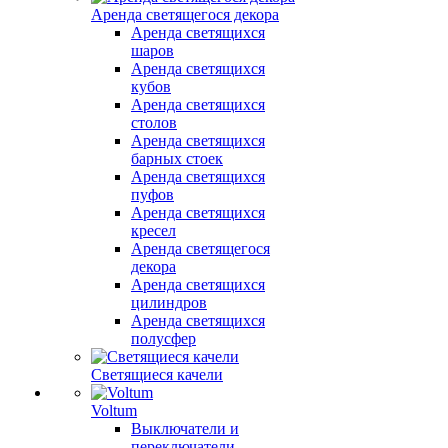
Аренда светящегося декора
Аренда светящихся
шаров
Аренда светящихся
кубов
Аренда светящихся
столов
Аренда светящихся
барных стоек
Аренда светящихся
пуфов
Аренда светящихся
кресел
Аренда светящегося
декора
Аренда светящихся
цилиндров
Аренда светящихся
полусфер
Светящиеся качели
Voltum
Выключатели и
переключатели