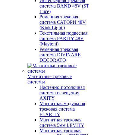
Интерьерная трековая
система BAND 48V (ST
Luce)
Ременная трековая
система САТОРИ 48V
(Kink Light )
Текстильная подвесная
система PARITY 48V
(Maytoni)
Ременная трековая
система DIVINARE
DECORATO
Магнитные трековые
системы
Настенно-потолочная
система освещения
AXITY
Магнитная модульная
трековая система
FLARITY
Магнитная трековая
система 5мм LEVITY
Магнитная трековая