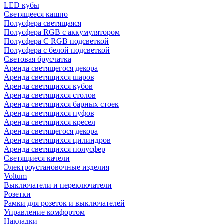
LED кубы
Светящееся кашпо
Полусфера светящаяся
Полусфера RGB с аккумулятором
Полусфера С RGB подсветкой
Полусфера с белой подсветкой
Световая брусчатка
Аренда светящегося декора
Аренда светящихся шаров
Аренда светящихся кубов
Аренда светящихся столов
Аренда светящихся барных стоек
Аренда светящихся пуфов
Аренда светящихся кресел
Аренда светящегося декора
Аренда светящихся цилиндров
Аренда светящихся полусфер
Светящиеся качели
Электроустановочные изделия
Voltum
Выключатели и переключатели
Розетки
Рамки для розеток и выключателей
Управление комфортом
Накладки