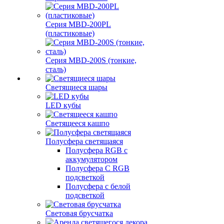
Серия MBD-200PL
(пластиковые)
Серия MBD-200S (тонкие,
сталь)
Светящиеся шары
LED кубы
Светящееся кашпо
Полусфера светящаяся
Полусфера RGB с
аккумулятором
Полусфера С RGB
подсветкой
Полусфера с белой
подсветкой
Световая брусчатка