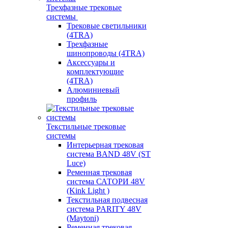
Трехфазные трековые
системы
Трековые светильники
(4TRA)
Трехфазные
шинопроводы (4TRA)
Аксессуары и
комплектующие
(4TRA)
Алюминиевый
профиль
Текстильные трековые
системы
Интерьерная трековая
система BAND 48V (ST
Luce)
Ременная трековая
система САТОРИ 48V
(Kink Light )
Текстильная подвесная
система PARITY 48V
(Maytoni)
Ременная трековая