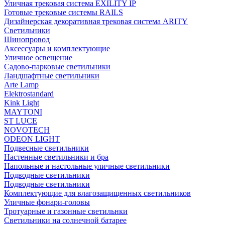
Уличная трековая система EXILITY IP
Готовые трековые системы RAILS
Дизайнерская декоративная трековая система ARITY
Светильники
Шинопровод
Аксессуары и комплектующие
Уличное освещение
Садово-парковые светильники
Ландшафтные светильники
Arte Lamp
Elektrostandard
Kink Light
MAYTONI
ST LUCE
NOVOTECH
ODEON LIGHT
Подвесные светильники
Настенные светильники и бра
Напольные и настольные уличные светильники
Подводные светильники
Подводные светильники
Комплектующие для влагозащищенных светильников
Уличные фонари-головы
Тротуарные и газонные светильнки
Светильники на солнечной батарее