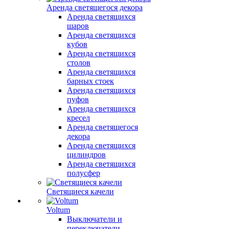
Аренда светящегося декора
Аренда светящихся
шаров
Аренда светящихся
кубов
Аренда светящихся
столов
Аренда светящихся
барных стоек
Аренда светящихся
пуфов
Аренда светящихся
кресел
Аренда светящегося
декора
Аренда светящихся
цилиндров
Аренда светящихся
полусфер
Светящиеся качели
Voltum
Выключатели и
переключатели