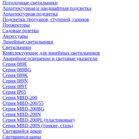
Потолочные светильники
Архитектурная и ландшафтная подсветка
Архитектурная подсветка
Подсветки тротуаров, ступеней, газонов
Прожекторы
Садовые розетки
Аксессуары
Линейные светильники
Светильники
Комплектующие для линейных светильников
Аварийное освещение и световые указатели
Серия 089E
Серия 089BG
Серия 089K
Серия 089N
Серия 089T
Серия IP65
Серия MBD-200
Серия MBD-200/55
Серия MBD-200BG
Серия MBD-200N
Серия MBD-200PL (пластиковые)
Серия MBD-200S (тонкие, сталь)
Светящийся декор
Светящиеся шары