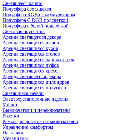
Светящееся кашпо
Полусфера светящаяся
Полусфера RGB с аккумулятором
Полусфера С RGB подсветкой
Полусфера с белой подсветкой
Световая брусчатка
Аренда светящегося декора
Аренда светящихся шаров
Аренда светящихся кубов
Аренда светящихся столов
Аренда светящихся барных стоек
Аренда светящихся пуфов
Аренда светящихся кресел
Аренда светящегося декора
Аренда светящихся цилиндров
Аренда светящихся полусфер
Светящиеся качели
Электроустановочные изделия
Voltum
Выключатели и переключатели
Розетки
Рамки для розеток и выключателей
Управление комфортом
Накладки
Механизмы