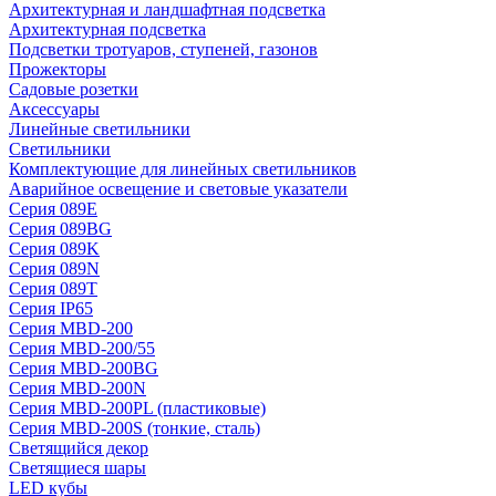
Архитектурная и ландшафтная подсветка
Архитектурная подсветка
Подсветки тротуаров, ступеней, газонов
Прожекторы
Садовые розетки
Аксессуары
Линейные светильники
Светильники
Комплектующие для линейных светильников
Аварийное освещение и световые указатели
Серия 089E
Серия 089BG
Серия 089K
Серия 089N
Серия 089T
Серия IP65
Серия MBD-200
Серия MBD-200/55
Серия MBD-200BG
Серия MBD-200N
Серия MBD-200PL (пластиковые)
Серия MBD-200S (тонкие, сталь)
Светящийся декор
Светящиеся шары
LED кубы