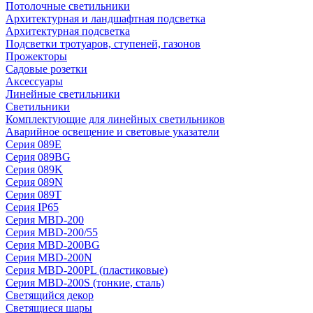
Потолочные светильники
Архитектурная и ландшафтная подсветка
Архитектурная подсветка
Подсветки тротуаров, ступеней, газонов
Прожекторы
Садовые розетки
Аксессуары
Линейные светильники
Светильники
Комплектующие для линейных светильников
Аварийное освещение и световые указатели
Серия 089E
Серия 089BG
Серия 089K
Серия 089N
Серия 089T
Серия IP65
Серия MBD-200
Серия MBD-200/55
Серия MBD-200BG
Серия MBD-200N
Серия MBD-200PL (пластиковые)
Серия MBD-200S (тонкие, сталь)
Светящийся декор
Светящиеся шары