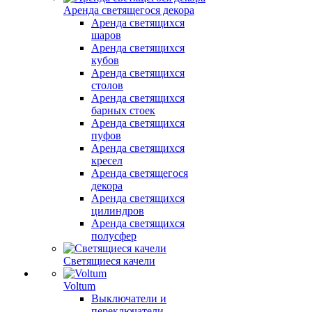
Аренда светящегося декора
Аренда светящихся
шаров
Аренда светящихся
кубов
Аренда светящихся
столов
Аренда светящихся
барных стоек
Аренда светящихся
пуфов
Аренда светящихся
кресел
Аренда светящегося
декора
Аренда светящихся
цилиндров
Аренда светящихся
полусфер
Светящиеся качели
Voltum
Выключатели и
переключатели