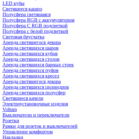
LED кубы
Светящееся кашпо
Полусфера светящаяся
Полусфера RGB с аккумулятором
Полусфера С RGB подсветкой
Полусфера с белой подсветкой
Световая брусчатка
Аренда светящегося декора
Аренда светящихся шаров
Аренда светящихся кубов
Аренда светящихся столов
Аренда светящихся барных стоек
Аренда светящихся пуфов
Аренда светящихся кресел
Аренда светящегося декора
Аренда светящихся цилиндров
Аренда светящихся полусфер
Светящиеся качели
Электроустановочные изделия
Voltum
Выключатели и переключатели
Розетки
Рамки для розеток и выключателей
Управление комфортом
Накладки