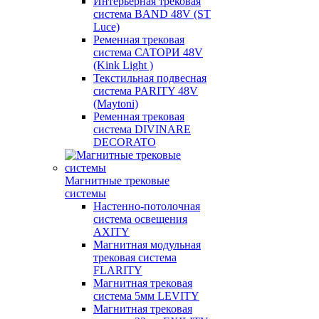
Интерьерная трековая
система BAND 48V (ST
Luce)
Ременная трековая
система САТОРИ 48V
(Kink Light )
Текстильная подвесная
система PARITY 48V
(Maytoni)
Ременная трековая
система DIVINARE
DECORATO
Магнитные трековые
системы
Настенно-потолочная
система освещения
AXITY
Магнитная модульная
трековая система
FLARITY
Магнитная трековая
система 5мм LEVITY
Магнитная трековая