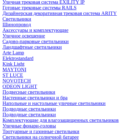
Уличная трековая система EXILITY IP
Готовые трековые системы RAILS
Дизайнерская декоративная трековая система ARITY
Светильники
Шинопровод
Аксессуары и комплектующие
Уличное освещение
Садово-парковые светильники
Ландшафтные светильники
Arte Lamp
Elektrostandard
Kink Light
MAYTONI
ST LUCE
NOVOTECH
ODEON LIGHT
Подвесные светильники
Настенные светильники и бра
Напольные и настольные уличные светильники
Подводные светильники
Подводные светильники
Комплектующие для влагозащищенных светильников
Уличные фонари-головы
Тротуарные и газонные светильнки
Светильники на солнечной батарее