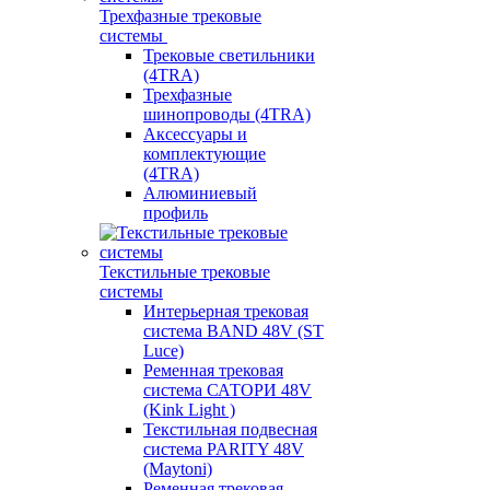
Трехфазные трековые
системы
Трековые светильники
(4TRA)
Трехфазные
шинопроводы (4TRA)
Аксессуары и
комплектующие
(4TRA)
Алюминиевый
профиль
Текстильные трековые
системы
Интерьерная трековая
система BAND 48V (ST
Luce)
Ременная трековая
система САТОРИ 48V
(Kink Light )
Текстильная подвесная
система PARITY 48V
(Maytoni)
Ременная трековая