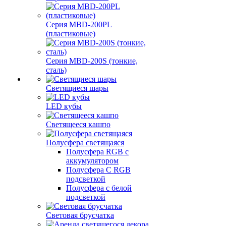
Серия MBD-200PL
(пластиковые)
Серия MBD-200S (тонкие,
сталь)
Светящиеся шары
LED кубы
Светящееся кашпо
Полусфера светящаяся
Полусфера RGB с
аккумулятором
Полусфера С RGB
подсветкой
Полусфера с белой
подсветкой
Световая брусчатка