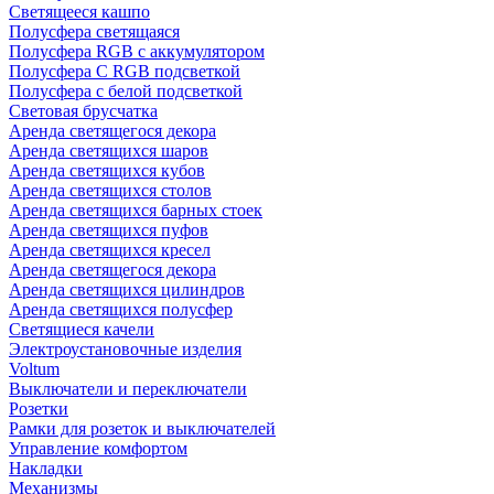
Светящееся кашпо
Полусфера светящаяся
Полусфера RGB с аккумулятором
Полусфера С RGB подсветкой
Полусфера с белой подсветкой
Световая брусчатка
Аренда светящегося декора
Аренда светящихся шаров
Аренда светящихся кубов
Аренда светящихся столов
Аренда светящихся барных стоек
Аренда светящихся пуфов
Аренда светящихся кресел
Аренда светящегося декора
Аренда светящихся цилиндров
Аренда светящихся полусфер
Светящиеся качели
Электроустановочные изделия
Voltum
Выключатели и переключатели
Розетки
Рамки для розеток и выключателей
Управление комфортом
Накладки
Механизмы