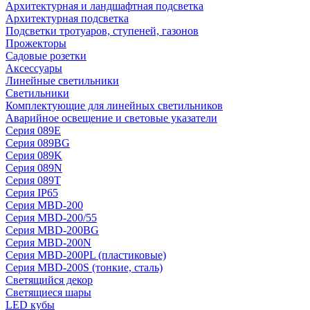
Архитектурная и ландшафтная подсветка
Архитектурная подсветка
Подсветки тротуаров, ступеней, газонов
Прожекторы
Садовые розетки
Аксессуары
Линейные светильники
Светильники
Комплектующие для линейных светильников
Аварийное освещение и световые указатели
Серия 089E
Серия 089BG
Серия 089K
Серия 089N
Серия 089T
Серия IP65
Серия MBD-200
Серия MBD-200/55
Серия MBD-200BG
Серия MBD-200N
Серия MBD-200PL (пластиковые)
Серия MBD-200S (тонкие, сталь)
Светящийся декор
Светящиеся шары
LED кубы