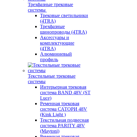
Трехфазные трековые
системы
Трековые светильники
(4TRA)
Трехфазные
шинопроводы (4TRA)
Аксессуары и
комплектующие
(4TRA)
Алюминиевый
профиль
Текстильные трековые
системы
Интерьерная трековая
система BAND 48V (ST
Luce)
Ременная трековая
система САТОРИ 48V
(Kink Light )
Текстильная подвесная
система PARITY 48V
(Maytoni)
Ременная трековая