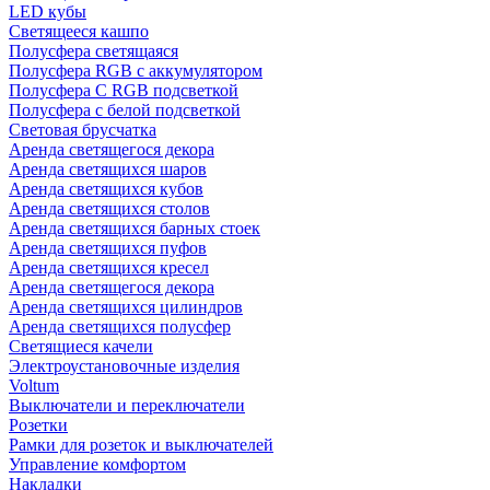
LED кубы
Светящееся кашпо
Полусфера светящаяся
Полусфера RGB с аккумулятором
Полусфера С RGB подсветкой
Полусфера с белой подсветкой
Световая брусчатка
Аренда светящегося декора
Аренда светящихся шаров
Аренда светящихся кубов
Аренда светящихся столов
Аренда светящихся барных стоек
Аренда светящихся пуфов
Аренда светящихся кресел
Аренда светящегося декора
Аренда светящихся цилиндров
Аренда светящихся полусфер
Светящиеся качели
Электроустановочные изделия
Voltum
Выключатели и переключатели
Розетки
Рамки для розеток и выключателей
Управление комфортом
Накладки