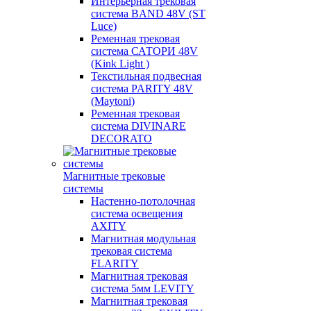
Интерьерная трековая
система BAND 48V (ST
Luce)
Ременная трековая
система САТОРИ 48V
(Kink Light )
Текстильная подвесная
система PARITY 48V
(Maytoni)
Ременная трековая
система DIVINARE
DECORATO
Магнитные трековые
системы
Настенно-потолочная
система освещения
AXITY
Магнитная модульная
трековая система
FLARITY
Магнитная трековая
система 5мм LEVITY
Магнитная трековая