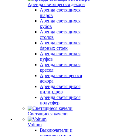
Аренда светящегося декора
Аренда светящихся
шаров
Аренда светящихся
кубов
Аренда светящихся
столов
Аренда светящихся
барных стоек
Аренда светящихся
пуфов
Аренда светящихся
кресел
Аренда светящегося
декора
Аренда светящихся
цилиндров
Аренда светящихся
полусфер
Светящиеся качели
Voltum
Выключатели и
переключатели