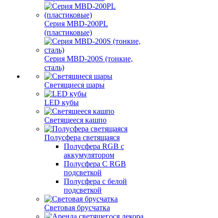
Серия MBD-200PL
(пластиковые)
Серия MBD-200S (тонкие,
сталь)
Светящиеся шары
LED кубы
Светящееся кашпо
Полусфера светящаяся
Полусфера RGB с
аккумулятором
Полусфера С RGB
подсветкой
Полусфера с белой
подсветкой
Световая брусчатка