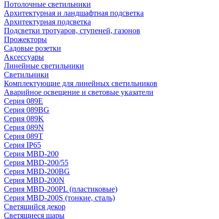
Потолочные светильники
Архитектурная и ландшафтная подсветка
Архитектурная подсветка
Подсветки тротуаров, ступеней, газонов
Прожекторы
Садовые розетки
Аксессуары
Линейные светильники
Светильники
Комплектующие для линейных светильников
Аварийное освещение и световые указатели
Серия 089E
Серия 089BG
Серия 089K
Серия 089N
Серия 089T
Серия IP65
Серия MBD-200
Серия MBD-200/55
Серия MBD-200BG
Серия MBD-200N
Серия MBD-200PL (пластиковые)
Серия MBD-200S (тонкие, сталь)
Светящийся декор
Светящиеся шары