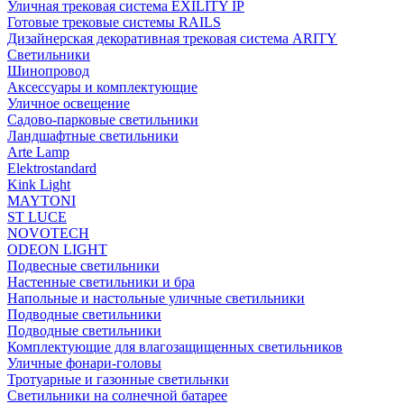
Уличная трековая система EXILITY IP
Готовые трековые системы RAILS
Дизайнерская декоративная трековая система ARITY
Светильники
Шинопровод
Аксессуары и комплектующие
Уличное освещение
Садово-парковые светильники
Ландшафтные светильники
Arte Lamp
Elektrostandard
Kink Light
MAYTONI
ST LUCE
NOVOTECH
ODEON LIGHT
Подвесные светильники
Настенные светильники и бра
Напольные и настольные уличные светильники
Подводные светильники
Подводные светильники
Комплектующие для влагозащищенных светильников
Уличные фонари-головы
Тротуарные и газонные светильнки
Светильники на солнечной батарее