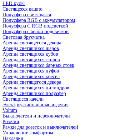
LED кубы
Светящееся кашпо
Полусфера светящаяся
Полусфера RGB с аккумулятором
Полусфера С RGB подсветкой
Полусфера с белой подсветкой
Световая брусчатка
Аренда светящегося декора
Аренда светящихся шаров
Аренда светящихся кубов
Аренда светящихся столов
Аренда светящихся барных стоек
Аренда светящихся пуфов
Аренда светящихся кресел
Аренда светящегося декора
Аренда светящихся цилиндров
Аренда светящихся полусфер
Светящиеся качели
Электроустановочные изделия
Voltum
Выключатели и переключатели
Розетки
Рамки для розеток и выключателей
Управление комфортом
Накладки