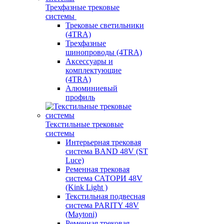
Трехфазные трековые
системы
Трековые светильники
(4TRA)
Трехфазные
шинопроводы (4TRA)
Аксессуары и
комплектующие
(4TRA)
Алюминиевый
профиль
Текстильные трековые
системы
Интерьерная трековая
система BAND 48V (ST
Luce)
Ременная трековая
система САТОРИ 48V
(Kink Light )
Текстильная подвесная
система PARITY 48V
(Maytoni)
Ременная трековая