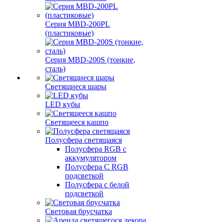
Серия MBD-200PL
(пластиковые)
Серия MBD-200S (тонкие,
сталь)
Светящиеся шары
LED кубы
Светящееся кашпо
Полусфера светящаяся
Полусфера RGB с
аккумулятором
Полусфера С RGB
подсветкой
Полусфера с белой
подсветкой
Световая брусчатка