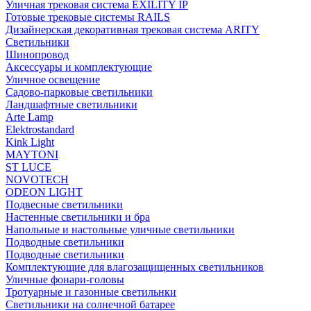
Уличная трековая система EXILITY IP
Готовые трековые системы RAILS
Дизайнерская декоративная трековая система ARITY
Светильники
Шинопровод
Аксессуары и комплектующие
Уличное освещение
Садово-парковые светильники
Ландшафтные светильники
Arte Lamp
Elektrostandard
Kink Light
MAYTONI
ST LUCE
NOVOTECH
ODEON LIGHT
Подвесные светильники
Настенные светильники и бра
Напольные и настольные уличные светильники
Подводные светильники
Подводные светильники
Комплектующие для влагозащищенных светильников
Уличные фонари-головы
Тротуарные и газонные светильнки
Светильники на солнечной батарее