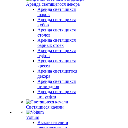
Аренда светящегося декора
Аренда светящихся
шаров
Аренда светящихся
кубов
Аренда светящихся
столов
Аренда светящихся
барных стоек
Аренда светящихся
пуфов
Аренда светящихся
кресел
Аренда светящегося
декора
Аренда светящихся
цилиндров
Аренда светящихся
полусфер
Светящиеся качели
Voltum
Выключатели и
переключатели