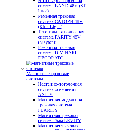
Интерьерная трековая
система BAND 48V (ST
Luce)
Ременная трековая
система САТОРИ 48V
(Kink Light )
Текстильная подвесная
система PARITY 48V
(Maytoni)
Ременная трековая
система DIVINARE
DECORATO
Магнитные трековые
системы
Настенно-потолочная
система освещения
AXITY
Магнитная модульная
трековая система
FLARITY
Магнитная трековая
система 5мм LEVITY
Магнитная трековая