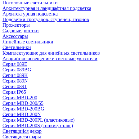
Потолочные светильники
Архитектурная и ландшафтная подсветка
Архитектурная подсветка
Подсветки тротуаров, ступеней, газонов
Прожекторы
Садовые розетки
Аксессуары
Линейные светильники
Светильники
Комплектующие для линейных светильников
Аварийное освещение и световые указатели
Серия 089E
Серия 089BG
Серия 089K
Серия 089N
Серия 089T
Серия IP65
Серия MBD-200
Серия MBD-200/55
Серия MBD-200BG
Серия MBD-200N
Серия MBD-200PL (пластиковые)
Серия MBD-200S (тонкие, сталь)
Светящийся декор
Светящиеся шары