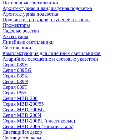
Потолочные светильники
Архитектурная и ландшафтная подсветка
Архитектурная подсветка
Подсветки тротуаров, ступеней, газонов
Прожекторы
Садовые розетки
Аксессуары
Линейные светильники
Светильники
Комплектующие для линейных светильников
Аварийное освещение и световые указатели
Серия 089E
Серия 089BG
Серия 089K
Серия 089N
Серия 089T
Серия IP65
Серия MBD-200
Серия MBD-200/55
Серия MBD-200BG
Серия MBD-200N
Серия MBD-200PL (пластиковые)
Серия MBD-200S (тонкие, сталь)
Светящийся декор
Светящиеся шары