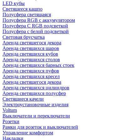
LED кубы
Светящееся кашпо
Полусфера светящаяся
Полусфера RGB с аккумулятором
Полусфера С RGB подсветкой
Полусфера с белой подсветкой
Световая брусчатка
Аренда светящегося декора
Аренда светящихся шаров
Аренда светящихся кубов
Аренда светящихся столов
Аренда светящихся барных стоек
Аренда светящихся пуфов
Аренда светящихся кресел
Аренда светящегося декора
Аренда светящихся цилиндров
Аренда светящихся полусфер
Светящиеся качели
Электроустановочные изделия
Voltum
Выключатели и переключатели
Розетки
Рамки для розеток и выключателей
Управление комфортом
Накладки