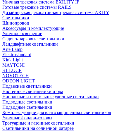
Уличная трековая система EXILITY IP
Готовые трековые системы RAILS
Дизайнерская декоративная трековая система ARITY
Светильники
Шинопровод
Аксессуары и комплектующие
Уличное освещение
Садово-парковые светильники
Ландшафтные светильники
Arte Lamp
Elektrostandard
Kink Light
MAYTONI
ST LUCE
NOVOTECH
ODEON LIGHT
Подвесные светильники
Настенные светильники и бра
Напольные и настольные уличные светильники
Подводные светильники
Подводные светильники
Комплектующие для влагозащищенных светильников
Уличные фонари-головы
Тротуарные и газонные светильнки
Светильники на солнечной батарее