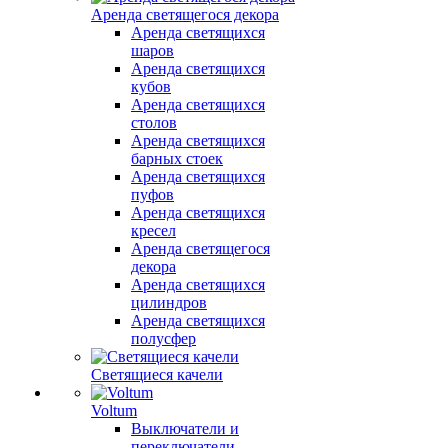
Аренда светящегося декора
Аренда светящихся
шаров
Аренда светящихся
кубов
Аренда светящихся
столов
Аренда светящихся
барных стоек
Аренда светящихся
пуфов
Аренда светящихся
кресел
Аренда светящегося
декора
Аренда светящихся
цилиндров
Аренда светящихся
полусфер
Светящиеся качели
Voltum
Выключатели и
переключатели