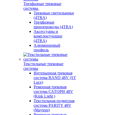
Трехфазные трековые
системы
Трековые светильники
(4TRA)
Трехфазные
шинопроводы (4TRA)
Аксессуары и
комплектующие
(4TRA)
Алюминиевый
профиль
Текстильные трековые
системы
Интерьерная трековая
система BAND 48V (ST
Luce)
Ременная трековая
система САТОРИ 48V
(Kink Light )
Текстильная подвесная
система PARITY 48V
(Maytoni)
Ременная трековая