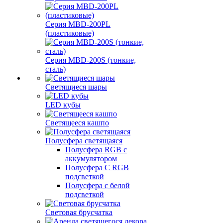
Серия MBD-200PL
(пластиковые)
Серия MBD-200S (тонкие,
сталь)
Светящиеся шары
LED кубы
Светящееся кашпо
Полусфера светящаяся
Полусфера RGB с
аккумулятором
Полусфера С RGB
подсветкой
Полусфера с белой
подсветкой
Световая брусчатка