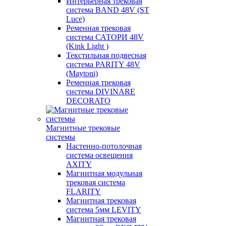
Интерьерная трековая
система BAND 48V (ST
Luce)
Ременная трековая
система САТОРИ 48V
(Kink Light )
Текстильная подвесная
система PARITY 48V
(Maytoni)
Ременная трековая
система DIVINARE
DECORATO
Магнитные трековые
системы
Настенно-потолочная
система освещения
AXITY
Магнитная модульная
трековая система
FLARITY
Магнитная трековая
система 5мм LEVITY
Магнитная трековая