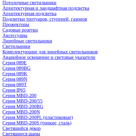
Потолочные светильники
Архитектурная и ландшафтная подсветка
Архитектурная подсветка
Подсветки тротуаров, ступеней, газонов
Прожекторы
Садовые розетки
Аксессуары
Линейные светильники
Светильники
Комплектующие для линейных светильников
Аварийное освещение и световые указатели
Серия 089E
Серия 089BG
Серия 089K
Серия 089N
Серия 089T
Серия IP65
Серия MBD-200
Серия MBD-200/55
Серия MBD-200BG
Серия MBD-200N
Серия MBD-200PL (пластиковые)
Серия MBD-200S (тонкие, сталь)
Светящийся декор
Светящиеся шары