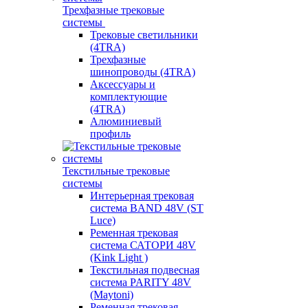
Трехфазные трековые
системы
Трековые светильники
(4TRA)
Трехфазные
шинопроводы (4TRA)
Аксессуары и
комплектующие
(4TRA)
Алюминиевый
профиль
Текстильные трековые
системы
Интерьерная трековая
система BAND 48V (ST
Luce)
Ременная трековая
система САТОРИ 48V
(Kink Light )
Текстильная подвесная
система PARITY 48V
(Maytoni)
Ременная трековая