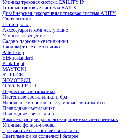
Уличная трековая система EXILITY IP
Готовые трековые системы RAILS
Дизайнерская декоративная трековая система ARITY
Светильники
Шинопровод
Аксессуары и комплектующие
Уличное освещение
Садово-парковые светильники
Ландшафтные светильники
Arte Lamp
Elektrostandard
Kink Light
MAYTONI
ST LUCE
NOVOTECH
ODEON LIGHT
Подвесные светильники
Настенные светильники и бра
Напольные и настольные уличные светильники
Подводные светильники
Подводные светильники
Комплектующие для влагозащищенных светильников
Уличные фонари-головы
Тротуарные и газонные светильнки
Светильники на солнечной батарее