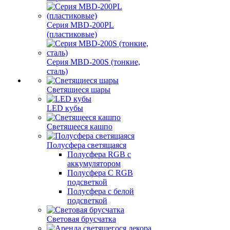
Серия MBD-200PL
(пластиковые)
Серия MBD-200S (тонкие,
сталь)
Светящиеся шары
LED кубы
Светящееся кашпо
Полусфера светящаяся
Полусфера RGB с
аккумулятором
Полусфера С RGB
подсветкой
Полусфера с белой
подсветкой
Световая брусчатка