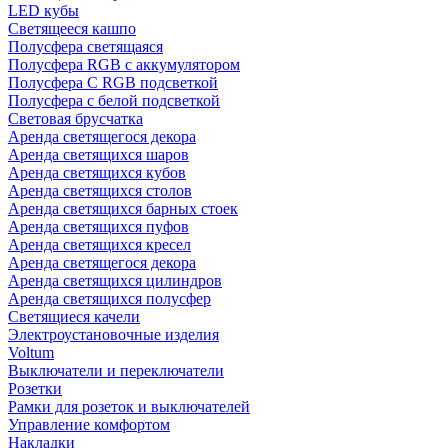
LED кубы
Светящееся кашпо
Полусфера светящаяся
Полусфера RGB с аккумулятором
Полусфера С RGB подсветкой
Полусфера с белой подсветкой
Световая брусчатка
Аренда светящегося декора
Аренда светящихся шаров
Аренда светящихся кубов
Аренда светящихся столов
Аренда светящихся барных стоек
Аренда светящихся пуфов
Аренда светящихся кресел
Аренда светящегося декора
Аренда светящихся цилиндров
Аренда светящихся полусфер
Светящиеся качели
Электроустановочные изделия
Voltum
Выключатели и переключатели
Розетки
Рамки для розеток и выключателей
Управление комфортом
Накладки