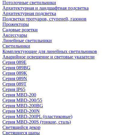
Потолочные светильники
Архитектурная и ландшафтная подсветка
Архитектурная подсветка
Подсветки тротуаров, ступеней, газонов
Прожекторы
Садовые розетки
Аксессуары
Линейные светильники
Светильники
Комплектующие для линейных светильников
Аварийное освещение и световые указатели
Серия 089E
Серия 089BG
Серия 089K
Серия 089N
Серия 089T
Серия IP65
Серия MBD-200
Серия MBD-200/55
Серия MBD-200BG
Серия MBD-200N
Серия MBD-200PL (пластиковые)
Серия MBD-200S (тонкие, сталь)
Светящийся декор
Светящиеся шары