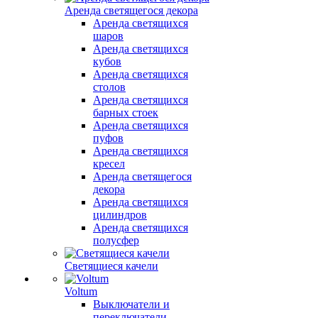
Аренда светящегося декора
Аренда светящихся
шаров
Аренда светящихся
кубов
Аренда светящихся
столов
Аренда светящихся
барных стоек
Аренда светящихся
пуфов
Аренда светящихся
кресел
Аренда светящегося
декора
Аренда светящихся
цилиндров
Аренда светящихся
полусфер
Светящиеся качели
Voltum
Выключатели и
переключатели