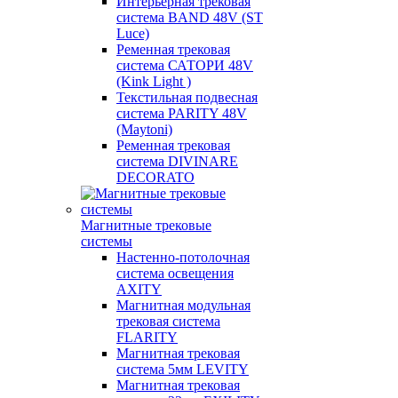
Интерьерная трековая
система BAND 48V (ST
Luce)
Ременная трековая
система САТОРИ 48V
(Kink Light )
Текстильная подвесная
система PARITY 48V
(Maytoni)
Ременная трековая
система DIVINARE
DECORATO
Магнитные трековые
системы
Настенно-потолочная
система освещения
AXITY
Магнитная модульная
трековая система
FLARITY
Магнитная трековая
система 5мм LEVITY
Магнитная трековая