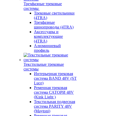
Трехфазные трековые
системы
Трековые светильники
(4TRA)
Трехфазные
шинопроводы (4TRA)
Аксессуары и
комплектующие
(4TRA)
Алюминиевый
профиль
Текстильные трековые
системы
Интерьерная трековая
система BAND 48V (ST
Luce)
Ременная трековая
система САТОРИ 48V
(Kink Light )
Текстильная подвесная
система PARITY 48V
(Maytoni)
Ременная трековая