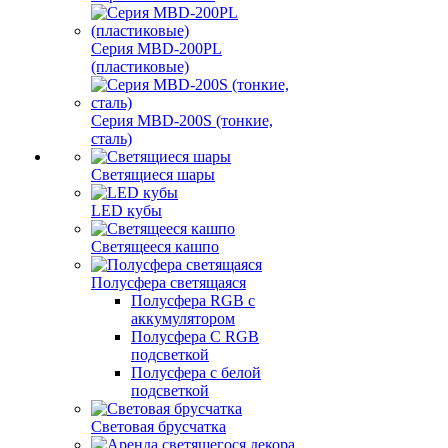
Серия MBD-200PL
(пластиковые)
Серия MBD-200S (тонкие,
сталь)
Светящиеся шары
LED кубы
Светящееся кашпо
Полусфера светящаяся
Полусфера RGB с
аккумулятором
Полусфера С RGB
подсветкой
Полусфера с белой
подсветкой
Световая брусчатка