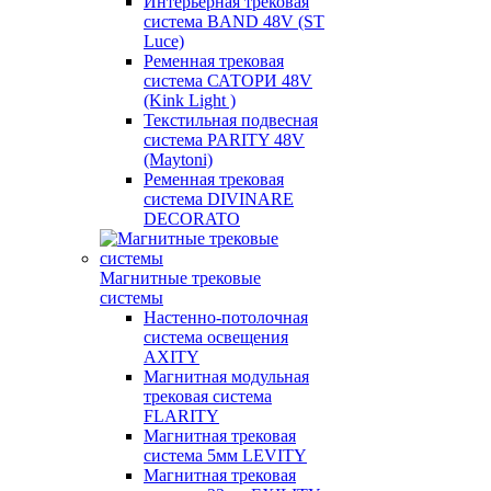
Интерьерная трековая
система BAND 48V (ST
Luce)
Ременная трековая
система САТОРИ 48V
(Kink Light )
Текстильная подвесная
система PARITY 48V
(Maytoni)
Ременная трековая
система DIVINARE
DECORATO
Магнитные трековые
системы
Настенно-потолочная
система освещения
AXITY
Магнитная модульная
трековая система
FLARITY
Магнитная трековая
система 5мм LEVITY
Магнитная трековая