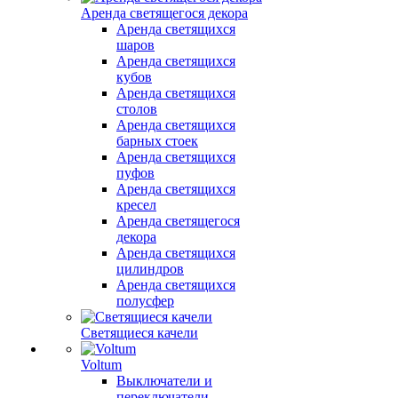
Аренда светящегося декора
Аренда светящихся
шаров
Аренда светящихся
кубов
Аренда светящихся
столов
Аренда светящихся
барных стоек
Аренда светящихся
пуфов
Аренда светящихся
кресел
Аренда светящегося
декора
Аренда светящихся
цилиндров
Аренда светящихся
полусфер
Светящиеся качели
Voltum
Выключатели и
переключатели