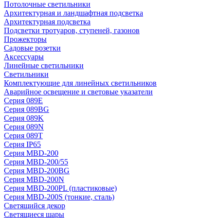
Потолочные светильники
Архитектурная и ландшафтная подсветка
Архитектурная подсветка
Подсветки тротуаров, ступеней, газонов
Прожекторы
Садовые розетки
Аксессуары
Линейные светильники
Светильники
Комплектующие для линейных светильников
Аварийное освещение и световые указатели
Серия 089E
Серия 089BG
Серия 089K
Серия 089N
Серия 089T
Серия IP65
Серия MBD-200
Серия MBD-200/55
Серия MBD-200BG
Серия MBD-200N
Серия MBD-200PL (пластиковые)
Серия MBD-200S (тонкие, сталь)
Светящийся декор
Светящиеся шары