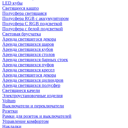
LED кубы
Светящееся кашпо
Полусфера светящаяся
Полусфера RGB с аккумулятором
Полусфера С RGB подсветкой
Полусфера с белой подсветкой
Световая брусчатка
Аренда светящегося декора
Аренда светящихся шаров
Аренда светящихся кубов
Аренда светящихся столов
Аренда светящихся барных стоек
Аренда светящихся пуфов
Аренда светящихся кресел
Аренда светящегося декора
Аренда светящихся цилиндров
Аренда светящихся полусфер
Светящиеся качели
Электроустановочные изделия
Voltum
Выключатели и переключатели
Розетки
Рамки для розеток и выключателей
Управление комфортом
Накладки