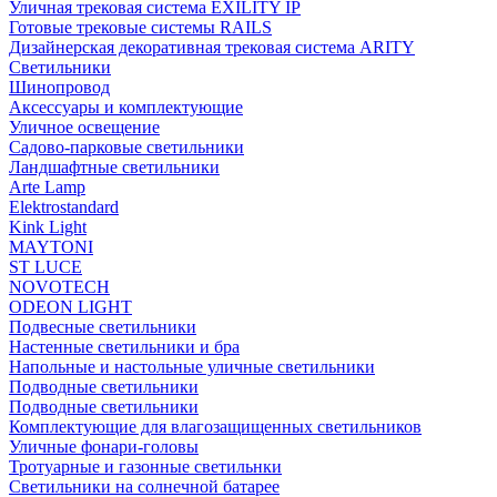
Уличная трековая система EXILITY IP
Готовые трековые системы RAILS
Дизайнерская декоративная трековая система ARITY
Светильники
Шинопровод
Аксессуары и комплектующие
Уличное освещение
Садово-парковые светильники
Ландшафтные светильники
Arte Lamp
Elektrostandard
Kink Light
MAYTONI
ST LUCE
NOVOTECH
ODEON LIGHT
Подвесные светильники
Настенные светильники и бра
Напольные и настольные уличные светильники
Подводные светильники
Подводные светильники
Комплектующие для влагозащищенных светильников
Уличные фонари-головы
Тротуарные и газонные светильнки
Светильники на солнечной батарее