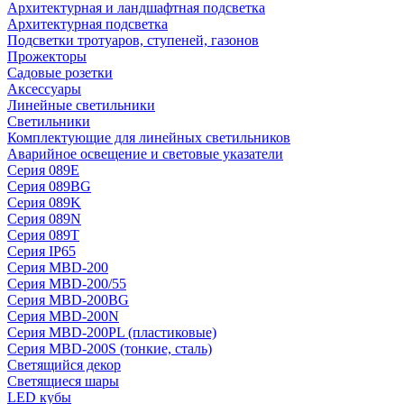
Архитектурная и ландшафтная подсветка
Архитектурная подсветка
Подсветки тротуаров, ступеней, газонов
Прожекторы
Садовые розетки
Аксессуары
Линейные светильники
Светильники
Комплектующие для линейных светильников
Аварийное освещение и световые указатели
Серия 089E
Серия 089BG
Серия 089K
Серия 089N
Серия 089T
Серия IP65
Серия MBD-200
Серия MBD-200/55
Серия MBD-200BG
Серия MBD-200N
Серия MBD-200PL (пластиковые)
Серия MBD-200S (тонкие, сталь)
Светящийся декор
Светящиеся шары
LED кубы