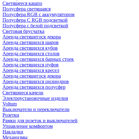
Светящееся кашпо
Полусфера светящаяся
Полусфера RGB с аккумулятором
Полусфера С RGB подсветкой
Полусфера с белой подсветкой
Световая брусчатка
Аренда светящегося декора
Аренда светящихся шаров
Аренда светящихся кубов
Аренда светящихся столов
Аренда светящихся барных стоек
Аренда светящихся пуфов
Аренда светящихся кресел
Аренда светящегося декора
Аренда светящихся цилиндров
Аренда светящихся полусфер
Светящиеся качели
Электроустановочные изделия
Voltum
Выключатели и переключатели
Розетки
Рамки для розеток и выключателей
Управление комфортом
Накладки
Механизмы