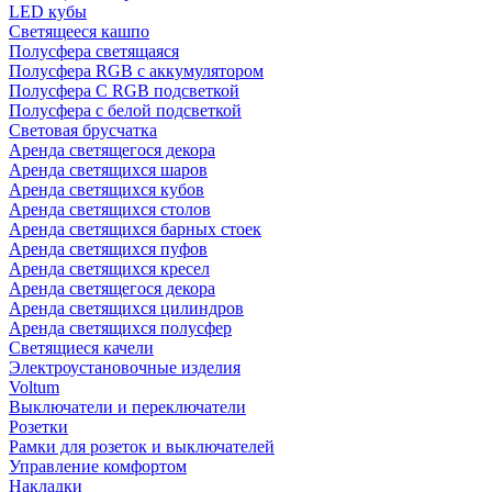
LED кубы
Светящееся кашпо
Полусфера светящаяся
Полусфера RGB с аккумулятором
Полусфера С RGB подсветкой
Полусфера с белой подсветкой
Световая брусчатка
Аренда светящегося декора
Аренда светящихся шаров
Аренда светящихся кубов
Аренда светящихся столов
Аренда светящихся барных стоек
Аренда светящихся пуфов
Аренда светящихся кресел
Аренда светящегося декора
Аренда светящихся цилиндров
Аренда светящихся полусфер
Светящиеся качели
Электроустановочные изделия
Voltum
Выключатели и переключатели
Розетки
Рамки для розеток и выключателей
Управление комфортом
Накладки