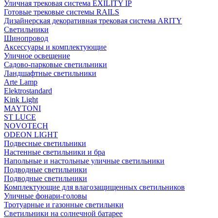
Уличная трековая система EXILITY IP
Готовые трековые системы RAILS
Дизайнерская декоративная трековая система ARITY
Светильники
Шинопровод
Аксессуары и комплектующие
Уличное освещение
Садово-парковые светильники
Ландшафтные светильники
Arte Lamp
Elektrostandard
Kink Light
MAYTONI
ST LUCE
NOVOTECH
ODEON LIGHT
Подвесные светильники
Настенные светильники и бра
Напольные и настольные уличные светильники
Подводные светильники
Подводные светильники
Комплектующие для влагозащищенных светильников
Уличные фонари-головы
Тротуарные и газонные светильнки
Светильники на солнечной батарее