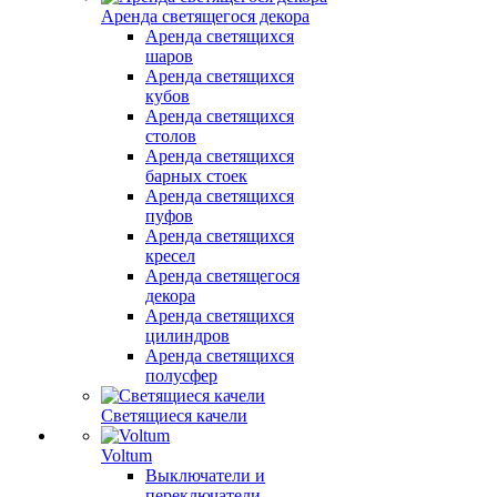
Аренда светящегося декора
Аренда светящихся
шаров
Аренда светящихся
кубов
Аренда светящихся
столов
Аренда светящихся
барных стоек
Аренда светящихся
пуфов
Аренда светящихся
кресел
Аренда светящегося
декора
Аренда светящихся
цилиндров
Аренда светящихся
полусфер
Светящиеся качели
Voltum
Выключатели и
переключатели