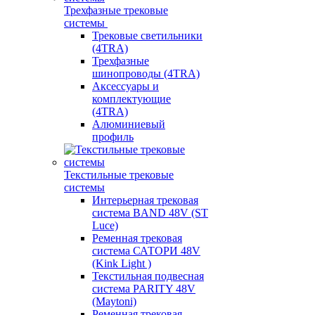
Трехфазные трековые
системы
Трековые светильники
(4TRA)
Трехфазные
шинопроводы (4TRA)
Аксессуары и
комплектующие
(4TRA)
Алюминиевый
профиль
Текстильные трековые
системы
Интерьерная трековая
система BAND 48V (ST
Luce)
Ременная трековая
система САТОРИ 48V
(Kink Light )
Текстильная подвесная
система PARITY 48V
(Maytoni)
Ременная трековая