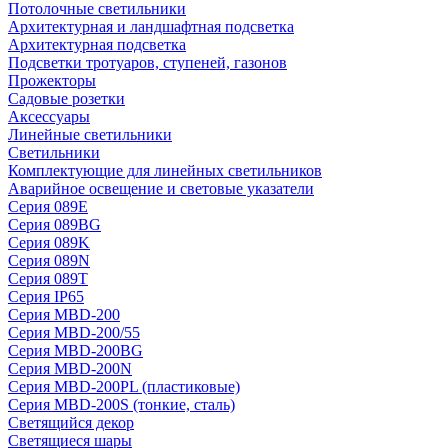
Потолочные светильники
Архитектурная и ландшафтная подсветка
Архитектурная подсветка
Подсветки тротуаров, ступеней, газонов
Прожекторы
Садовые розетки
Аксессуары
Линейные светильники
Светильники
Комплектующие для линейных светильников
Аварийное освещение и световые указатели
Серия 089E
Серия 089BG
Серия 089K
Серия 089N
Серия 089T
Серия IP65
Серия MBD-200
Серия MBD-200/55
Серия MBD-200BG
Серия MBD-200N
Серия MBD-200PL (пластиковые)
Серия MBD-200S (тонкие, сталь)
Светящийся декор
Светящиеся шары