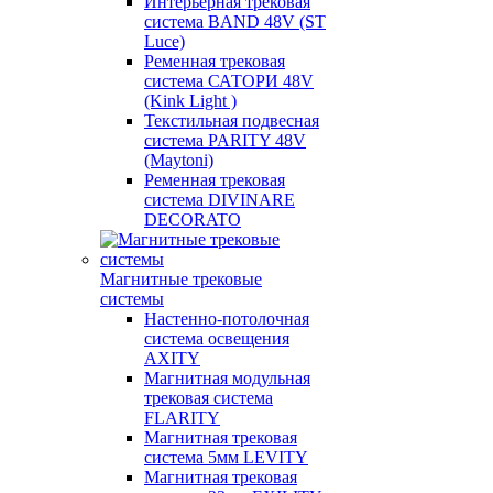
Интерьерная трековая
система BAND 48V (ST
Luce)
Ременная трековая
система САТОРИ 48V
(Kink Light )
Текстильная подвесная
система PARITY 48V
(Maytoni)
Ременная трековая
система DIVINARE
DECORATO
Магнитные трековые
системы
Настенно-потолочная
система освещения
AXITY
Магнитная модульная
трековая система
FLARITY
Магнитная трековая
система 5мм LEVITY
Магнитная трековая