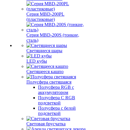
Серия MBD-200PL
(пластиковые)
Серия MBD-200S (тонкие,
сталь)
Светящиеся шары
LED кубы
Светящееся кашпо
Полусфера светящаяся
Полусфера RGB с
аккумулятором
Полусфера С RGB
подсветкой
Полусфера с белой
подсветкой
Световая брусчатка