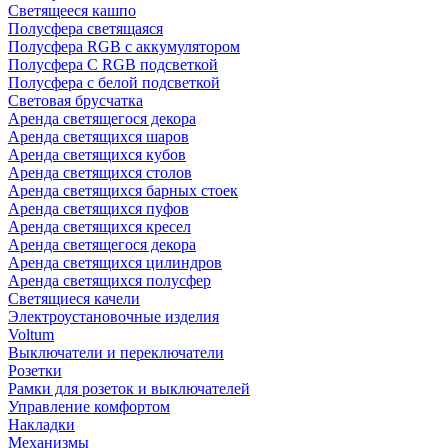
Светящееся кашпо
Полусфера светящаяся
Полусфера RGB с аккумулятором
Полусфера С RGB подсветкой
Полусфера с белой подсветкой
Световая брусчатка
Аренда светящегося декора
Аренда светящихся шаров
Аренда светящихся кубов
Аренда светящихся столов
Аренда светящихся барных стоек
Аренда светящихся пуфов
Аренда светящихся кресел
Аренда светящегося декора
Аренда светящихся цилиндров
Аренда светящихся полусфер
Светящиеся качели
Электроустановочные изделия
Voltum
Выключатели и переключатели
Розетки
Рамки для розеток и выключателей
Управление комфортом
Накладки
Механизмы