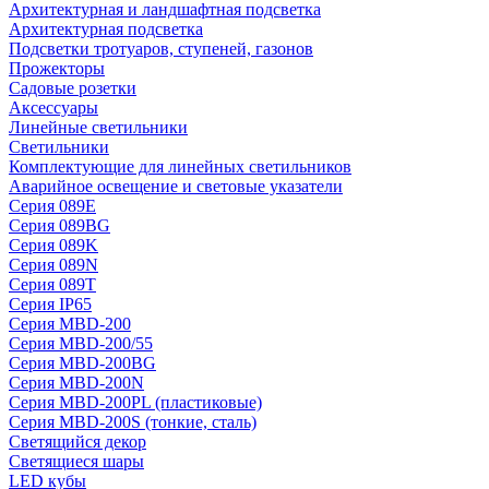
Архитектурная и ландшафтная подсветка
Архитектурная подсветка
Подсветки тротуаров, ступеней, газонов
Прожекторы
Садовые розетки
Аксессуары
Линейные светильники
Светильники
Комплектующие для линейных светильников
Аварийное освещение и световые указатели
Серия 089E
Серия 089BG
Серия 089K
Серия 089N
Серия 089T
Серия IP65
Серия MBD-200
Серия MBD-200/55
Серия MBD-200BG
Серия MBD-200N
Серия MBD-200PL (пластиковые)
Серия MBD-200S (тонкие, сталь)
Светящийся декор
Светящиеся шары
LED кубы