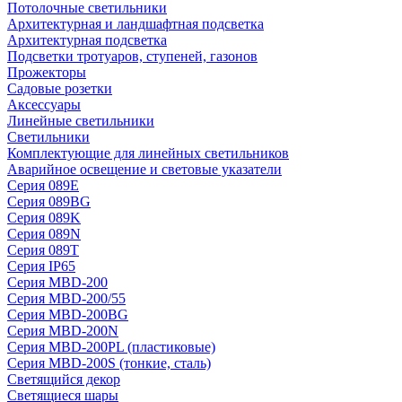
Потолочные светильники
Архитектурная и ландшафтная подсветка
Архитектурная подсветка
Подсветки тротуаров, ступеней, газонов
Прожекторы
Садовые розетки
Аксессуары
Линейные светильники
Светильники
Комплектующие для линейных светильников
Аварийное освещение и световые указатели
Серия 089E
Серия 089BG
Серия 089K
Серия 089N
Серия 089T
Серия IP65
Серия MBD-200
Серия MBD-200/55
Серия MBD-200BG
Серия MBD-200N
Серия MBD-200PL (пластиковые)
Серия MBD-200S (тонкие, сталь)
Светящийся декор
Светящиеся шары