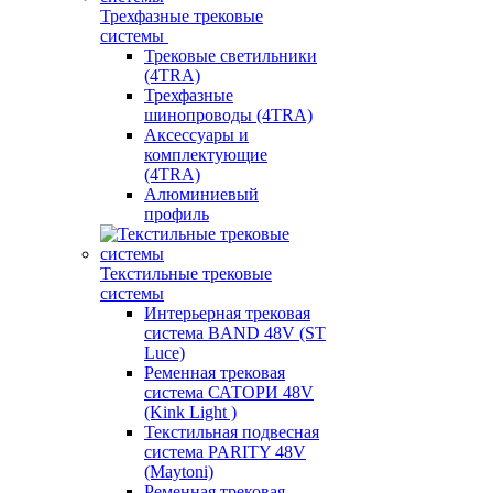
Трехфазные трековые
системы
Трековые светильники
(4TRA)
Трехфазные
шинопроводы (4TRA)
Аксессуары и
комплектующие
(4TRA)
Алюминиевый
профиль
Текстильные трековые
системы
Интерьерная трековая
система BAND 48V (ST
Luce)
Ременная трековая
система САТОРИ 48V
(Kink Light )
Текстильная подвесная
система PARITY 48V
(Maytoni)
Ременная трековая