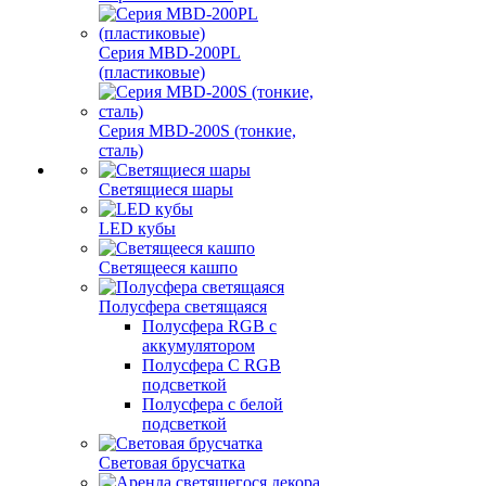
Серия MBD-200PL
(пластиковые)
Серия MBD-200S (тонкие,
сталь)
Светящиеся шары
LED кубы
Светящееся кашпо
Полусфера светящаяся
Полусфера RGB с
аккумулятором
Полусфера С RGB
подсветкой
Полусфера с белой
подсветкой
Световая брусчатка