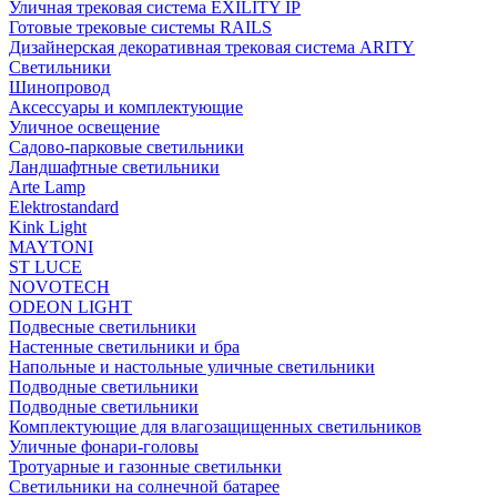
Уличная трековая система EXILITY IP
Готовые трековые системы RAILS
Дизайнерская декоративная трековая система ARITY
Светильники
Шинопровод
Аксессуары и комплектующие
Уличное освещение
Садово-парковые светильники
Ландшафтные светильники
Arte Lamp
Elektrostandard
Kink Light
MAYTONI
ST LUCE
NOVOTECH
ODEON LIGHT
Подвесные светильники
Настенные светильники и бра
Напольные и настольные уличные светильники
Подводные светильники
Подводные светильники
Комплектующие для влагозащищенных светильников
Уличные фонари-головы
Тротуарные и газонные светильнки
Светильники на солнечной батарее