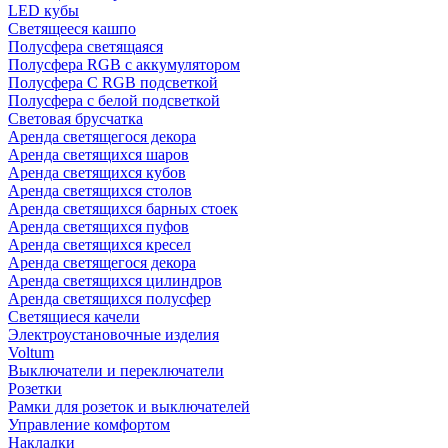
LED кубы
Светящееся кашпо
Полусфера светящаяся
Полусфера RGB с аккумулятором
Полусфера С RGB подсветкой
Полусфера с белой подсветкой
Световая брусчатка
Аренда светящегося декора
Аренда светящихся шаров
Аренда светящихся кубов
Аренда светящихся столов
Аренда светящихся барных стоек
Аренда светящихся пуфов
Аренда светящихся кресел
Аренда светящегося декора
Аренда светящихся цилиндров
Аренда светящихся полусфер
Светящиеся качели
Электроустановочные изделия
Voltum
Выключатели и переключатели
Розетки
Рамки для розеток и выключателей
Управление комфортом
Накладки