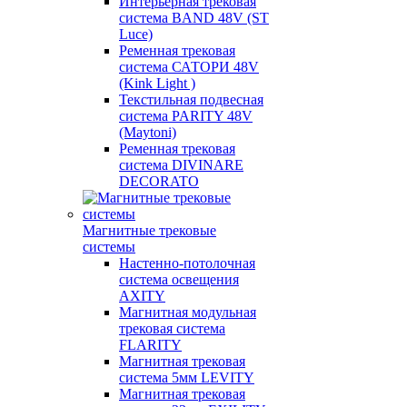
Интерьерная трековая
система BAND 48V (ST
Luce)
Ременная трековая
система САТОРИ 48V
(Kink Light )
Текстильная подвесная
система PARITY 48V
(Maytoni)
Ременная трековая
система DIVINARE
DECORATO
Магнитные трековые
системы
Настенно-потолочная
система освещения
AXITY
Магнитная модульная
трековая система
FLARITY
Магнитная трековая
система 5мм LEVITY
Магнитная трековая