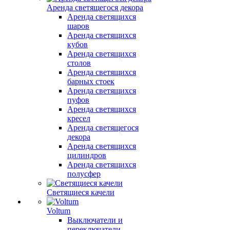
Аренда светящегося декора
Аренда светящихся
шаров
Аренда светящихся
кубов
Аренда светящихся
столов
Аренда светящихся
барных стоек
Аренда светящихся
пуфов
Аренда светящихся
кресел
Аренда светящегося
декора
Аренда светящихся
цилиндров
Аренда светящихся
полусфер
Светящиеся качели
Voltum
Выключатели и
переключатели