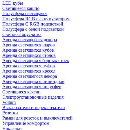
LED кубы
Светящееся кашпо
Полусфера светящаяся
Полусфера RGB с аккумулятором
Полусфера С RGB подсветкой
Полусфера с белой подсветкой
Световая брусчатка
Аренда светящегося декора
Аренда светящихся шаров
Аренда светящихся кубов
Аренда светящихся столов
Аренда светящихся барных стоек
Аренда светящихся пуфов
Аренда светящихся кресел
Аренда светящегося декора
Аренда светящихся цилиндров
Аренда светящихся полусфер
Светящиеся качели
Электроустановочные изделия
Voltum
Выключатели и переключатели
Розетки
Рамки для розеток и выключателей
Управление комфортом
Накладки