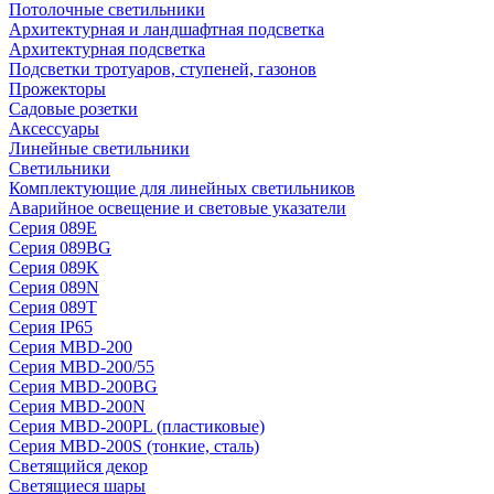
Потолочные светильники
Архитектурная и ландшафтная подсветка
Архитектурная подсветка
Подсветки тротуаров, ступеней, газонов
Прожекторы
Садовые розетки
Аксессуары
Линейные светильники
Светильники
Комплектующие для линейных светильников
Аварийное освещение и световые указатели
Серия 089E
Серия 089BG
Серия 089K
Серия 089N
Серия 089T
Серия IP65
Серия MBD-200
Серия MBD-200/55
Серия MBD-200BG
Серия MBD-200N
Серия MBD-200PL (пластиковые)
Серия MBD-200S (тонкие, сталь)
Светящийся декор
Светящиеся шары