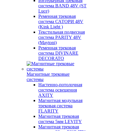
Интерьерная трековая
система BAND 48V (ST
Luce)
Ременная трековая
система САТОРИ 48V
(Kink Light )
Текстильная подвесная
система PARITY 48V
(Maytoni)
Ременная трековая
система DIVINARE
DECORATO
Магнитные трековые
системы
Настенно-потолочная
система освещения
AXITY
Магнитная модульная
трековая система
FLARITY
Магнитная трековая
система 5мм LEVITY
Магнитная трековая