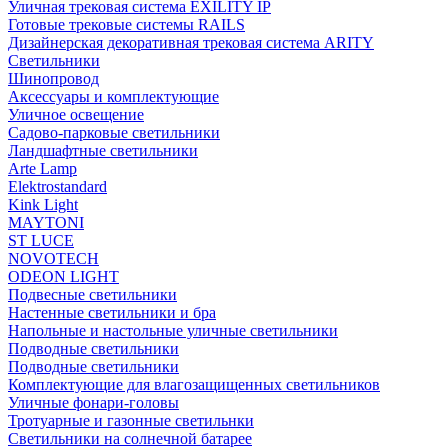
Уличная трековая система EXILITY IP
Готовые трековые системы RAILS
Дизайнерская декоративная трековая система ARITY
Светильники
Шинопровод
Аксессуары и комплектующие
Уличное освещение
Садово-парковые светильники
Ландшафтные светильники
Arte Lamp
Elektrostandard
Kink Light
MAYTONI
ST LUCE
NOVOTECH
ODEON LIGHT
Подвесные светильники
Настенные светильники и бра
Напольные и настольные уличные светильники
Подводные светильники
Подводные светильники
Комплектующие для влагозащищенных светильников
Уличные фонари-головы
Тротуарные и газонные светильнки
Светильники на солнечной батарее