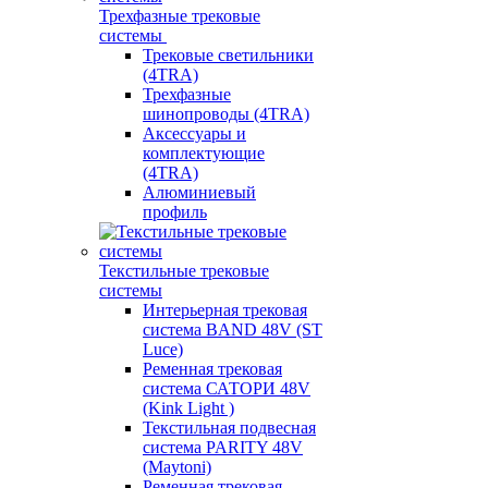
Трехфазные трековые
системы
Трековые светильники
(4TRA)
Трехфазные
шинопроводы (4TRA)
Аксессуары и
комплектующие
(4TRA)
Алюминиевый
профиль
Текстильные трековые
системы
Интерьерная трековая
система BAND 48V (ST
Luce)
Ременная трековая
система САТОРИ 48V
(Kink Light )
Текстильная подвесная
система PARITY 48V
(Maytoni)
Ременная трековая