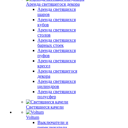
Аренда светящегося декора
Аренда светящихся
шаров
Аренда светящихся
кубов
Аренда светящихся
столов
Аренда светящихся
барных стоек
Аренда светящихся
пуфов
Аренда светящихся
кресел
Аренда светящегося
декора
Аренда светящихся
цилиндров
Аренда светящихся
полусфер
Светящиеся качели
Voltum
Выключатели и
переключатели