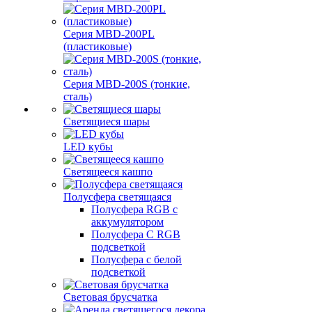
Серия MBD-200PL
(пластиковые)
Серия MBD-200S (тонкие,
сталь)
Светящиеся шары
LED кубы
Светящееся кашпо
Полусфера светящаяся
Полусфера RGB с
аккумулятором
Полусфера С RGB
подсветкой
Полусфера с белой
подсветкой
Световая брусчатка