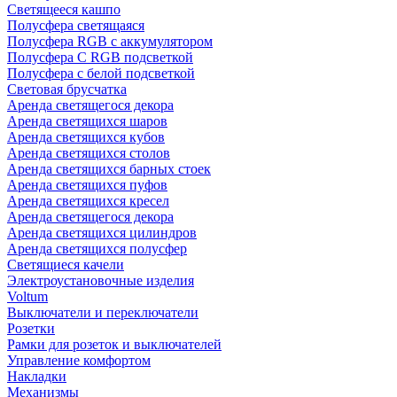
Светящееся кашпо
Полусфера светящаяся
Полусфера RGB с аккумулятором
Полусфера С RGB подсветкой
Полусфера с белой подсветкой
Световая брусчатка
Аренда светящегося декора
Аренда светящихся шаров
Аренда светящихся кубов
Аренда светящихся столов
Аренда светящихся барных стоек
Аренда светящихся пуфов
Аренда светящихся кресел
Аренда светящегося декора
Аренда светящихся цилиндров
Аренда светящихся полусфер
Светящиеся качели
Электроустановочные изделия
Voltum
Выключатели и переключатели
Розетки
Рамки для розеток и выключателей
Управление комфортом
Накладки
Механизмы