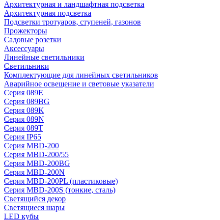
Архитектурная и ландшафтная подсветка
Архитектурная подсветка
Подсветки тротуаров, ступеней, газонов
Прожекторы
Садовые розетки
Аксессуары
Линейные светильники
Светильники
Комплектующие для линейных светильников
Аварийное освещение и световые указатели
Серия 089E
Серия 089BG
Серия 089K
Серия 089N
Серия 089T
Серия IP65
Серия MBD-200
Серия MBD-200/55
Серия MBD-200BG
Серия MBD-200N
Серия MBD-200PL (пластиковые)
Серия MBD-200S (тонкие, сталь)
Светящийся декор
Светящиеся шары
LED кубы