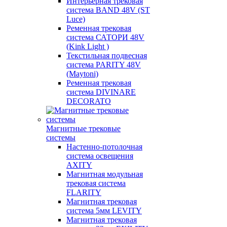
Интерьерная трековая
система BAND 48V (ST
Luce)
Ременная трековая
система САТОРИ 48V
(Kink Light )
Текстильная подвесная
система PARITY 48V
(Maytoni)
Ременная трековая
система DIVINARE
DECORATO
Магнитные трековые
системы
Настенно-потолочная
система освещения
AXITY
Магнитная модульная
трековая система
FLARITY
Магнитная трековая
система 5мм LEVITY
Магнитная трековая