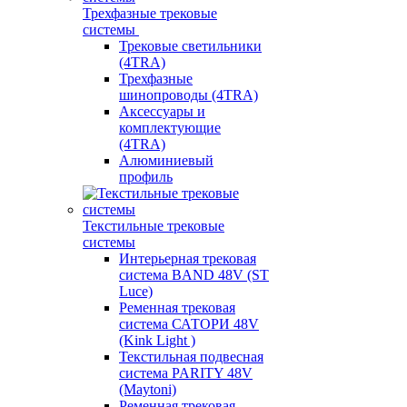
Трехфазные трековые
системы
Трековые светильники
(4TRA)
Трехфазные
шинопроводы (4TRA)
Аксессуары и
комплектующие
(4TRA)
Алюминиевый
профиль
Текстильные трековые
системы
Интерьерная трековая
система BAND 48V (ST
Luce)
Ременная трековая
система САТОРИ 48V
(Kink Light )
Текстильная подвесная
система PARITY 48V
(Maytoni)
Ременная трековая