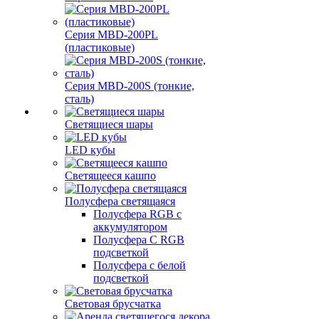
Серия MBD-200PL
(пластиковые)
Серия MBD-200S (тонкие,
сталь)
Светящиеся шары
LED кубы
Светящееся кашпо
Полусфера светящаяся
Полусфера RGB с
аккумулятором
Полусфера С RGB
подсветкой
Полусфера с белой
подсветкой
Световая брусчатка