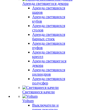
Аренда светящегося декора
Аренда светящихся
шаров
Аренда светящихся
кубов
Аренда светящихся
столов
Аренда светящихся
барных стоек
Аренда светящихся
пуфов
Аренда светящихся
кресел
Аренда светящегося
декора
Аренда светящихся
цилиндров
Аренда светящихся
полусфер
Светящиеся качели
Voltum
Выключатели и
переключатели