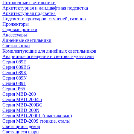
Потолочные светильники
Архитектурная и ландшафтная подсветка
Архитектурная подсветка
Подсветки тротуаров, ступеней, газонов
Прожекторы
Садовые розетки
Аксессуары
Линейные светильники
Светильники
Комплектующие для линейных светильников
Аварийное освещение и световые указатели
Серия 089E
Серия 089BG
Серия 089K
Серия 089N
Серия 089T
Серия IP65
Серия MBD-200
Серия MBD-200/55
Серия MBD-200BG
Серия MBD-200N
Серия MBD-200PL (пластиковые)
Серия MBD-200S (тонкие, сталь)
Светящийся декор
Светящиеся шары