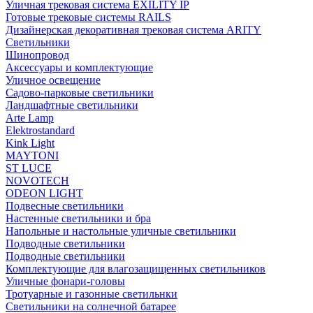
Уличная трековая система EXILITY IP
Готовые трековые системы RAILS
Дизайнерская декоративная трековая система ARITY
Светильники
Шинопровод
Аксессуары и комплектующие
Уличное освещение
Садово-парковые светильники
Ландшафтные светильники
Arte Lamp
Elektrostandard
Kink Light
MAYTONI
ST LUCE
NOVOTECH
ODEON LIGHT
Подвесные светильники
Настенные светильники и бра
Напольные и настольные уличные светильники
Подводные светильники
Подводные светильники
Комплектующие для влагозащищенных светильников
Уличные фонари-головы
Тротуарные и газонные светильнки
Светильники на солнечной батарее