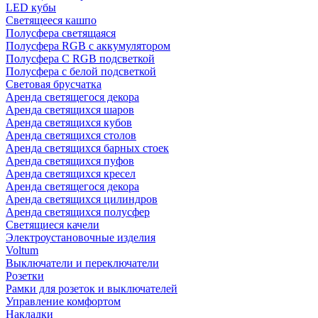
LED кубы
Светящееся кашпо
Полусфера светящаяся
Полусфера RGB с аккумулятором
Полусфера С RGB подсветкой
Полусфера с белой подсветкой
Световая брусчатка
Аренда светящегося декора
Аренда светящихся шаров
Аренда светящихся кубов
Аренда светящихся столов
Аренда светящихся барных стоек
Аренда светящихся пуфов
Аренда светящихся кресел
Аренда светящегося декора
Аренда светящихся цилиндров
Аренда светящихся полусфер
Светящиеся качели
Электроустановочные изделия
Voltum
Выключатели и переключатели
Розетки
Рамки для розеток и выключателей
Управление комфортом
Накладки