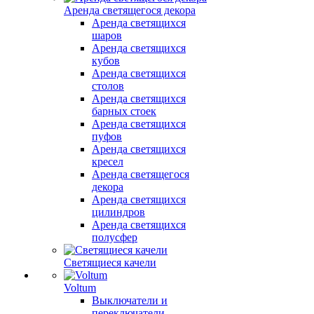
Аренда светящегося декора
Аренда светящихся
шаров
Аренда светящихся
кубов
Аренда светящихся
столов
Аренда светящихся
барных стоек
Аренда светящихся
пуфов
Аренда светящихся
кресел
Аренда светящегося
декора
Аренда светящихся
цилиндров
Аренда светящихся
полусфер
Светящиеся качели
Voltum
Выключатели и
переключатели