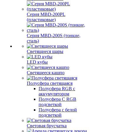
Серия MBD-200PL
(пластиковые)
Серия MBD-200S (тонкие,
сталь)
Светящиеся шары
LED кубы
Светящееся кашпо
Полусфера светящаяся
Полусфера RGB с
аккумулятором
Полусфера С RGB
подсветкой
Полусфера с белой
подсветкой
Световая брусчатка