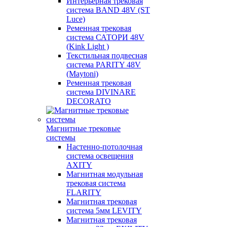
Интерьерная трековая
система BAND 48V (ST
Luce)
Ременная трековая
система САТОРИ 48V
(Kink Light )
Текстильная подвесная
система PARITY 48V
(Maytoni)
Ременная трековая
система DIVINARE
DECORATO
Магнитные трековые
системы
Настенно-потолочная
система освещения
AXITY
Магнитная модульная
трековая система
FLARITY
Магнитная трековая
система 5мм LEVITY
Магнитная трековая