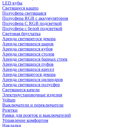
LED кубы
Светящееся кашпо
Полусфера светящаяся
Полусфера RGB с аккумулятором
Полусфера С RGB подсветкой
Полусфера с белой подсветкой
Световая брусчатка
Аренда светящегося декора
Аренда светящихся шаров
Аренда светящихся кубов
Аренда светящихся столов
Аренда светящихся барных стоек
Аренда светящихся пуфов
Аренда светящихся кресел
Аренда светящегося декора
Аренда светящихся цилиндров
Аренда светящихся полусфер
Светящиеся качели
Электроустановочные изделия
Voltum
Выключатели и переключатели
Розетки
Рамки для розеток и выключателей
Управление комфортом
Накладки