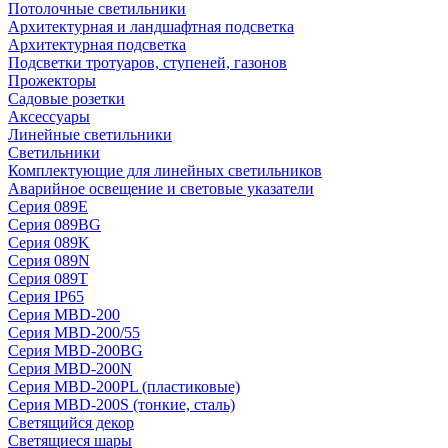
Потолочные светильники
Архитектурная и ландшафтная подсветка
Архитектурная подсветка
Подсветки тротуаров, ступеней, газонов
Прожекторы
Садовые розетки
Аксессуары
Линейные светильники
Светильники
Комплектующие для линейных светильников
Аварийное освещение и световые указатели
Серия 089E
Серия 089BG
Серия 089K
Серия 089N
Серия 089T
Серия IP65
Серия MBD-200
Серия MBD-200/55
Серия MBD-200BG
Серия MBD-200N
Серия MBD-200PL (пластиковые)
Серия MBD-200S (тонкие, сталь)
Светящийся декор
Светящиеся шары