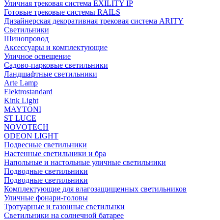
Уличная трековая система EXILITY IP
Готовые трековые системы RAILS
Дизайнерская декоративная трековая система ARITY
Светильники
Шинопровод
Аксессуары и комплектующие
Уличное освещение
Садово-парковые светильники
Ландшафтные светильники
Arte Lamp
Elektrostandard
Kink Light
MAYTONI
ST LUCE
NOVOTECH
ODEON LIGHT
Подвесные светильники
Настенные светильники и бра
Напольные и настольные уличные светильники
Подводные светильники
Подводные светильники
Комплектующие для влагозащищенных светильников
Уличные фонари-головы
Тротуарные и газонные светильнки
Светильники на солнечной батарее