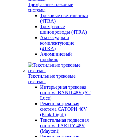
Трехфазные трековые
системы
Трековые светильники
(4TRA)
Трехфазные
шинопроводы (4TRA)
Аксессуары и
комплектующие
(4TRA)
Алюминиевый
профиль
Текстильные трековые
системы
Интерьерная трековая
система BAND 48V (ST
Luce)
Ременная трековая
система САТОРИ 48V
(Kink Light )
Текстильная подвесная
система PARITY 48V
(Maytoni)
Ременная трековая