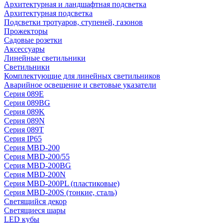
Архитектурная и ландшафтная подсветка
Архитектурная подсветка
Подсветки тротуаров, ступеней, газонов
Прожекторы
Садовые розетки
Аксессуары
Линейные светильники
Светильники
Комплектующие для линейных светильников
Аварийное освещение и световые указатели
Серия 089E
Серия 089BG
Серия 089K
Серия 089N
Серия 089T
Серия IP65
Серия MBD-200
Серия MBD-200/55
Серия MBD-200BG
Серия MBD-200N
Серия MBD-200PL (пластиковые)
Серия MBD-200S (тонкие, сталь)
Светящийся декор
Светящиеся шары
LED кубы