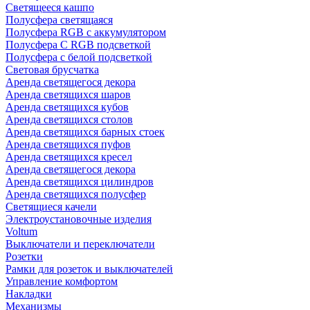
Светящееся кашпо
Полусфера светящаяся
Полусфера RGB с аккумулятором
Полусфера С RGB подсветкой
Полусфера с белой подсветкой
Световая брусчатка
Аренда светящегося декора
Аренда светящихся шаров
Аренда светящихся кубов
Аренда светящихся столов
Аренда светящихся барных стоек
Аренда светящихся пуфов
Аренда светящихся кресел
Аренда светящегося декора
Аренда светящихся цилиндров
Аренда светящихся полусфер
Светящиеся качели
Электроустановочные изделия
Voltum
Выключатели и переключатели
Розетки
Рамки для розеток и выключателей
Управление комфортом
Накладки
Механизмы