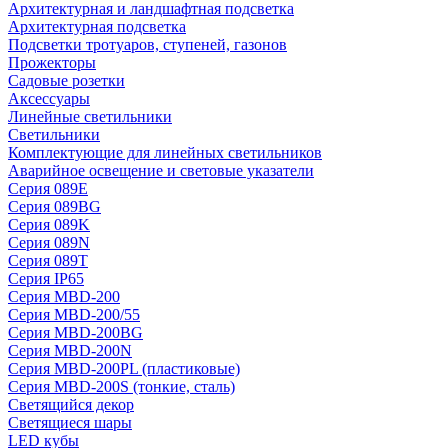
Архитектурная и ландшафтная подсветка
Архитектурная подсветка
Подсветки тротуаров, ступеней, газонов
Прожекторы
Садовые розетки
Аксессуары
Линейные светильники
Светильники
Комплектующие для линейных светильников
Аварийное освещение и световые указатели
Серия 089E
Серия 089BG
Серия 089K
Серия 089N
Серия 089T
Серия IP65
Серия MBD-200
Серия MBD-200/55
Серия MBD-200BG
Серия MBD-200N
Серия MBD-200PL (пластиковые)
Серия MBD-200S (тонкие, сталь)
Светящийся декор
Светящиеся шары
LED кубы