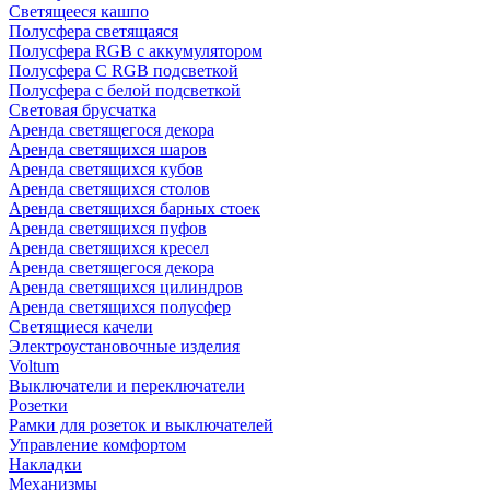
Светящееся кашпо
Полусфера светящаяся
Полусфера RGB с аккумулятором
Полусфера С RGB подсветкой
Полусфера с белой подсветкой
Световая брусчатка
Аренда светящегося декора
Аренда светящихся шаров
Аренда светящихся кубов
Аренда светящихся столов
Аренда светящихся барных стоек
Аренда светящихся пуфов
Аренда светящихся кресел
Аренда светящегося декора
Аренда светящихся цилиндров
Аренда светящихся полусфер
Светящиеся качели
Электроустановочные изделия
Voltum
Выключатели и переключатели
Розетки
Рамки для розеток и выключателей
Управление комфортом
Накладки
Механизмы