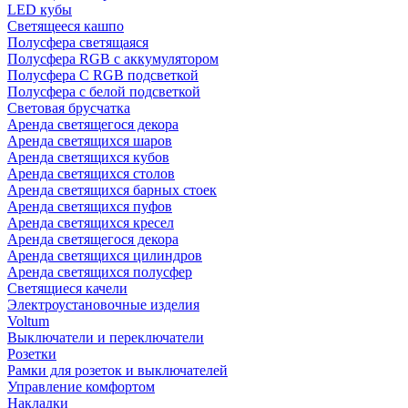
LED кубы
Светящееся кашпо
Полусфера светящаяся
Полусфера RGB с аккумулятором
Полусфера С RGB подсветкой
Полусфера с белой подсветкой
Световая брусчатка
Аренда светящегося декора
Аренда светящихся шаров
Аренда светящихся кубов
Аренда светящихся столов
Аренда светящихся барных стоек
Аренда светящихся пуфов
Аренда светящихся кресел
Аренда светящегося декора
Аренда светящихся цилиндров
Аренда светящихся полусфер
Светящиеся качели
Электроустановочные изделия
Voltum
Выключатели и переключатели
Розетки
Рамки для розеток и выключателей
Управление комфортом
Накладки