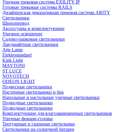
Уличная трековая система EXILITY IP
Готовые трековые системы RAILS
Дизайнерская декоративная трековая система ARITY
Светильники
Шинопровод
Аксессуары и комплектующие
Уличное освещение
Садово-парковые светильники
Ландшафтные светильники
Arte Lamp
Elektrostandard
Kink Light
MAYTONI
ST LUCE
NOVOTECH
ODEON LIGHT
Подвесные светильники
Настенные светильники и бра
Напольные и настольные уличные светильники
Подводные светильники
Подводные светильники
Комплектующие для влагозащищенных светильников
Уличные фонари-головы
Тротуарные и газонные светильнки
Светильники на солнечной батарее