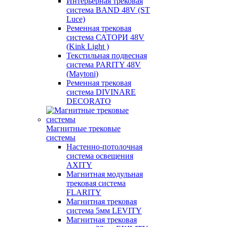
Интерьерная трековая
система BAND 48V (ST
Luce)
Ременная трековая
система САТОРИ 48V
(Kink Light )
Текстильная подвесная
система PARITY 48V
(Maytoni)
Ременная трековая
система DIVINARE
DECORATO
Магнитные трековые
системы
Настенно-потолочная
система освещения
AXITY
Магнитная модульная
трековая система
FLARITY
Магнитная трековая
система 5мм LEVITY
Магнитная трековая