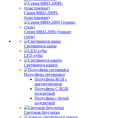
Серия MBD-200PL
(пластиковые)
Серия MBD-200S (тонкие,
сталь)
Светящиеся шары
LED кубы
Светящееся кашпо
Полусфера светящаяся
Полусфера RGB с
аккумулятором
Полусфера С RGB
подсветкой
Полусфера с белой
подсветкой
Световая брусчатка