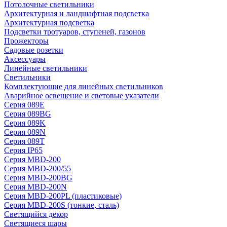
Потолочные светильники
Архитектурная и ландшафтная подсветка
Архитектурная подсветка
Подсветки тротуаров, ступеней, газонов
Прожекторы
Садовые розетки
Аксессуары
Линейные светильники
Светильники
Комплектующие для линейных светильников
Аварийное освещение и световые указатели
Серия 089E
Серия 089BG
Серия 089K
Серия 089N
Серия 089T
Серия IP65
Серия MBD-200
Серия MBD-200/55
Серия MBD-200BG
Серия MBD-200N
Серия MBD-200PL (пластиковые)
Серия MBD-200S (тонкие, сталь)
Светящийся декор
Светящиеся шары