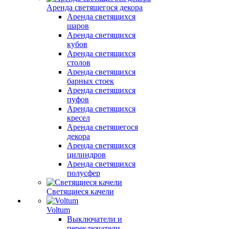
Аренда светящегося декора
Аренда светящихся
шаров
Аренда светящихся
кубов
Аренда светящихся
столов
Аренда светящихся
барных стоек
Аренда светящихся
пуфов
Аренда светящихся
кресел
Аренда светящегося
декора
Аренда светящихся
цилиндров
Аренда светящихся
полусфер
Светящиеся качели
Voltum
Выключатели и
переключатели