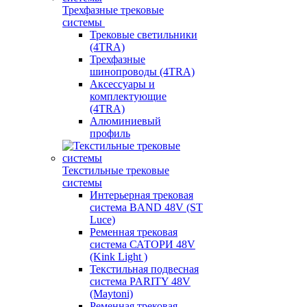
Трехфазные трековые
системы
Трековые светильники
(4TRA)
Трехфазные
шинопроводы (4TRA)
Аксессуары и
комплектующие
(4TRA)
Алюминиевый
профиль
Текстильные трековые
системы
Интерьерная трековая
система BAND 48V (ST
Luce)
Ременная трековая
система САТОРИ 48V
(Kink Light )
Текстильная подвесная
система PARITY 48V
(Maytoni)
Ременная трековая