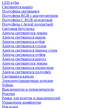
LED кубы
Светящееся кашпо
Полусфера светящаяся
Полусфера RGB с аккумулятором
Полусфера С RGB подсветкой
Полусфера с белой подсветкой
Световая брусчатка
Аренда светящегося декора
Аренда светящихся шаров
Аренда светящихся кубов
Аренда светящихся столов
Аренда светящихся барных стоек
Аренда светящихся пуфов
Аренда светящихся кресел
Аренда светящегося декора
Аренда светящихся цилиндров
Аренда светящихся полусфер
Светящиеся качели
Электроустановочные изделия
Voltum
Выключатели и переключатели
Розетки
Рамки для розеток и выключателей
Управление комфортом
Накладки