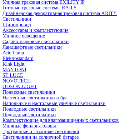
Уличная трековая система EXILITY IP
Готовые трековые системы RAILS
Дизайнерская декоративная трековая система ARITY
Светильники
Шинопровод
Аксессуары и комплектующие
Уличное освещение
Садово-парковые светильники
Ландшафтные светильники
Arte Lamp
Elektrostandard
Kink Light
MAYTONI
ST LUCE
NOVOTECH
ODEON LIGHT
Подвесные светильники
Настенные светильники и бра
Напольные и настольные уличные светильники
Подводные светильники
Подводные светильники
Комплектующие для влагозащищенных светильников
Уличные фонари-головы
Тротуарные и газонные светильнки
Светильники на солнечной батарее