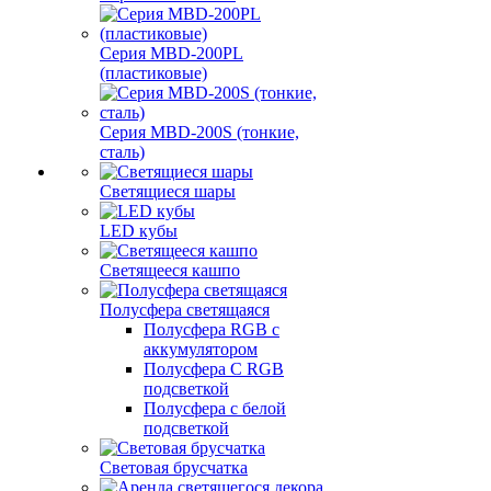
Серия MBD-200PL
(пластиковые)
Серия MBD-200S (тонкие,
сталь)
Светящиеся шары
LED кубы
Светящееся кашпо
Полусфера светящаяся
Полусфера RGB с
аккумулятором
Полусфера С RGB
подсветкой
Полусфера с белой
подсветкой
Световая брусчатка