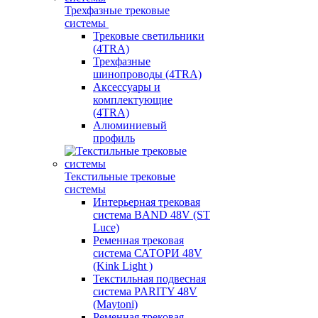
Трехфазные трековые
системы
Трековые светильники
(4TRA)
Трехфазные
шинопроводы (4TRA)
Аксессуары и
комплектующие
(4TRA)
Алюминиевый
профиль
Текстильные трековые
системы
Интерьерная трековая
система BAND 48V (ST
Luce)
Ременная трековая
система САТОРИ 48V
(Kink Light )
Текстильная подвесная
система PARITY 48V
(Maytoni)
Ременная трековая