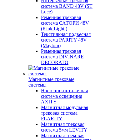
Интерьерная трековая
система BAND 48V (ST
Luce)
Ременная трековая
система САТОРИ 48V
(Kink Light )
Текстильная подвесная
система PARITY 48V
(Maytoni)
Ременная трековая
система DIVINARE
DECORATO
Магнитные трековые
системы
Настенно-потолочная
система освещения
AXITY
Магнитная модульная
трековая система
FLARITY
Магнитная трековая
система 5мм LEVITY
Магнитная трековая