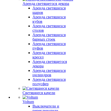
Аренда светящегося декора
Аренда светящихся
шаров
Аренда светящихся
кубов
Аренда светящихся
столов
Аренда светящихся
барных стоек
Аренда светящихся
пуфов
Аренда светящихся
кресел
Аренда светящегося
декора
Аренда светящихся
цилиндров
Аренда светящихся
полусфер
Светящиеся качели
Voltum
Выключатели и
переключатели