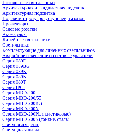
Потолочные светильники
Архитектурная и ландшафтная подсветка
Архитектурная подсветка
Подсветки тротуаров, ступеней, газонов
Прожекторы
Садовые розетки
Аксессуары
Линейные светильники
Светильники
Комплектующие для линейных светильников
Аварийное освещение и световые указатели
Серия 089E
Серия 089BG
Серия 089K
Серия 089N
Серия 089T
Серия IP65
Серия MBD-200
Серия MBD-200/55
Серия MBD-200BG
Серия MBD-200N
Серия MBD-200PL (пластиковые)
Серия MBD-200S (тонкие, сталь)
Светящийся декор
Светящиеся шары