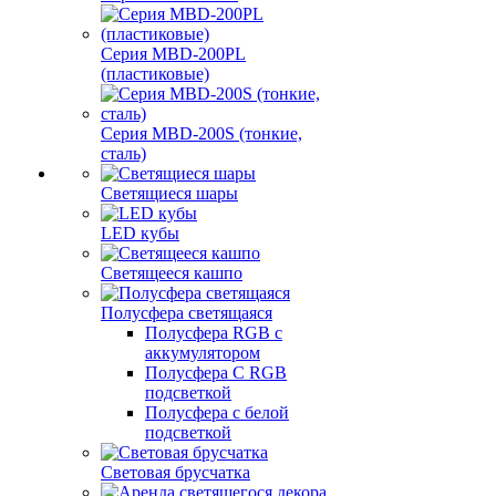
Серия MBD-200PL
(пластиковые)
Серия MBD-200S (тонкие,
сталь)
Светящиеся шары
LED кубы
Светящееся кашпо
Полусфера светящаяся
Полусфера RGB с
аккумулятором
Полусфера С RGB
подсветкой
Полусфера с белой
подсветкой
Световая брусчатка