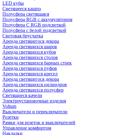
LED кубы
Светящееся кашпо
Полусфера светящаяся
Полусфера RGB с аккумулятором
Полусфера С RGB подсветкой
Полусфера с белой подсветкой
Световая брусчатка
Аренда светящегося декора
Аренда светящихся шаров
Аренда светящихся кубов
Аренда светящихся столов
Аренда светящихся барных стоек
Аренда светящихся пуфов
Аренда светящихся кресел
Аренда светящегося декора
Аренда светящихся цилиндров
Аренда светящихся полусфер
Светящиеся качели
Электроустановочные изделия
Voltum
Выключатели и переключатели
Розетки
Рамки для розеток и выключателей
Управление комфортом
Накладки