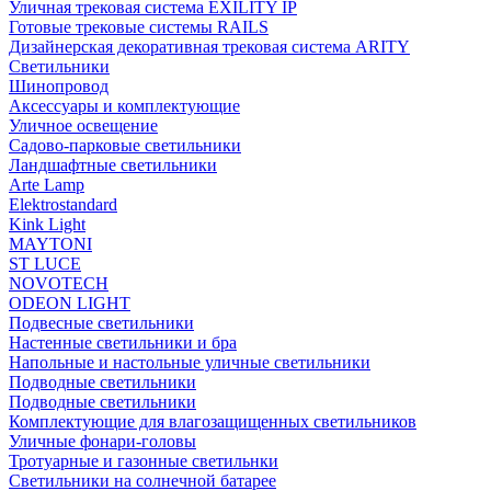
Уличная трековая система EXILITY IP
Готовые трековые системы RAILS
Дизайнерская декоративная трековая система ARITY
Светильники
Шинопровод
Аксессуары и комплектующие
Уличное освещение
Садово-парковые светильники
Ландшафтные светильники
Arte Lamp
Elektrostandard
Kink Light
MAYTONI
ST LUCE
NOVOTECH
ODEON LIGHT
Подвесные светильники
Настенные светильники и бра
Напольные и настольные уличные светильники
Подводные светильники
Подводные светильники
Комплектующие для влагозащищенных светильников
Уличные фонари-головы
Тротуарные и газонные светильнки
Светильники на солнечной батарее