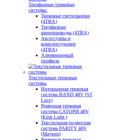
Трехфазные трековые
системы
Трековые светильники
(4TRA)
Трехфазные
шинопроводы (4TRA)
Аксессуары и
комплектующие
(4TRA)
Алюминиевый
профиль
Текстильные трековые
системы
Интерьерная трековая
система BAND 48V (ST
Luce)
Ременная трековая
система САТОРИ 48V
(Kink Light )
Текстильная подвесная
система PARITY 48V
(Maytoni)
Ременная трековая