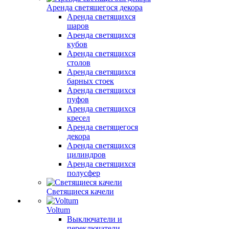
Аренда светящегося декора
Аренда светящихся
шаров
Аренда светящихся
кубов
Аренда светящихся
столов
Аренда светящихся
барных стоек
Аренда светящихся
пуфов
Аренда светящихся
кресел
Аренда светящегося
декора
Аренда светящихся
цилиндров
Аренда светящихся
полусфер
Светящиеся качели
Voltum
Выключатели и
переключатели