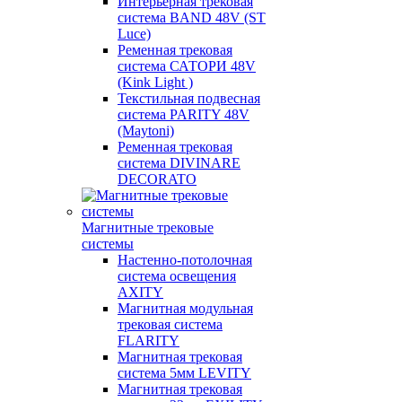
Интерьерная трековая
система BAND 48V (ST
Luce)
Ременная трековая
система САТОРИ 48V
(Kink Light )
Текстильная подвесная
система PARITY 48V
(Maytoni)
Ременная трековая
система DIVINARE
DECORATO
Магнитные трековые
системы
Настенно-потолочная
система освещения
AXITY
Магнитная модульная
трековая система
FLARITY
Магнитная трековая
система 5мм LEVITY
Магнитная трековая