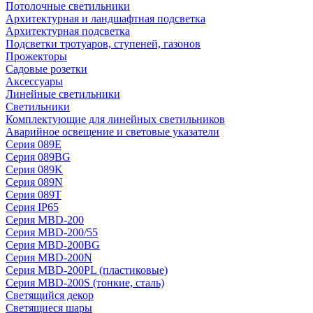
Потолочные светильники
Архитектурная и ландшафтная подсветка
Архитектурная подсветка
Подсветки тротуаров, ступеней, газонов
Прожекторы
Садовые розетки
Аксессуары
Линейные светильники
Светильники
Комплектующие для линейных светильников
Аварийное освещение и световые указатели
Серия 089E
Серия 089BG
Серия 089K
Серия 089N
Серия 089T
Серия IP65
Серия MBD-200
Серия MBD-200/55
Серия MBD-200BG
Серия MBD-200N
Серия MBD-200PL (пластиковые)
Серия MBD-200S (тонкие, сталь)
Светящийся декор
Светящиеся шары