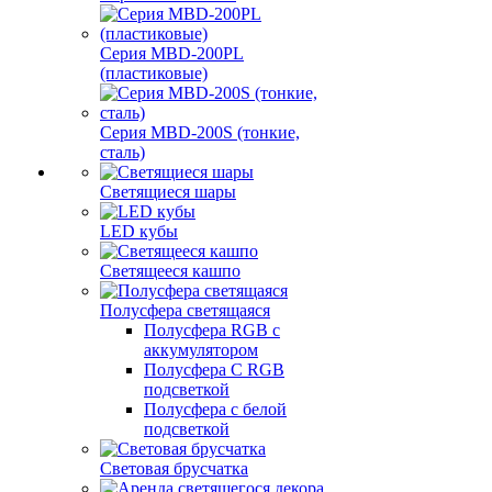
Серия MBD-200PL
(пластиковые)
Серия MBD-200S (тонкие,
сталь)
Светящиеся шары
LED кубы
Светящееся кашпо
Полусфера светящаяся
Полусфера RGB с
аккумулятором
Полусфера С RGB
подсветкой
Полусфера с белой
подсветкой
Световая брусчатка