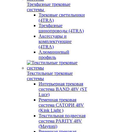
Трехфазные трековые
системы
Трековые светильники
(4TRA)
Трехфазные
шинопроводы (4TRA)
Аксессуары и
комплектующие
(4TRA)
Алюминиевый
профиль
Текстильные трековые
системы
Интерьерная трековая
система BAND 48V (ST
Luce)
Ременная трековая
система САТОРИ 48V
(Kink Light )
Текстильная подвесная
система PARITY 48V
(Maytoni)
Ременная трековая