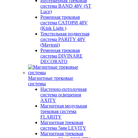
Интерьерная трековая
система BAND 48V (ST
Luce)
Ременная трековая
система САТОРИ 48V
(Kink Light )
Текстильная подвесная
система PARITY 48V
(Maytoni)
Ременная трековая
система DIVINARE
DECORATO
Магнитные трековые
системы
Настенно-потолочная
система освещения
AXITY
Магнитная модульная
трековая система
FLARITY
Магнитная трековая
система 5мм LEVITY
Магнитная трековая