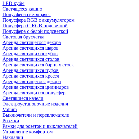
LED кубы
Светящееся кашпо
Полусфера светящаяся
Полусфера RGB с аккумулятором
Полусфера С RGB подсветкой
Полусфера с белой подсветкой
Световая брусчатка
Аренда светящегося декора
Аренда светящихся шаров
Аренда светящихся кубов
Аренда светящихся столов
Аренда светящихся барных стоек
Аренда светящихся пуфов
Аренда светящихся кресел
Аренда светящегося декора
Аренда светящихся цилиндров
Аренда светящихся полусфер
Светящиеся качели
Электроустановочные изделия
Voltum
Выключатели и переключатели
Розетки
Рамки для розеток и выключателей
Управление комфортом
Накладки