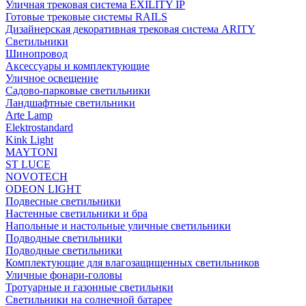
Уличная трековая система EXILITY IP
Готовые трековые системы RAILS
Дизайнерская декоративная трековая система ARITY
Светильники
Шинопровод
Аксессуары и комплектующие
Уличное освещение
Садово-парковые светильники
Ландшафтные светильники
Arte Lamp
Elektrostandard
Kink Light
MAYTONI
ST LUCE
NOVOTECH
ODEON LIGHT
Подвесные светильники
Настенные светильники и бра
Напольные и настольные уличные светильники
Подводные светильники
Подводные светильники
Комплектующие для влагозащищенных светильников
Уличные фонари-головы
Тротуарные и газонные светильнки
Светильники на солнечной батарее