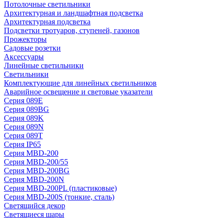
Потолочные светильники
Архитектурная и ландшафтная подсветка
Архитектурная подсветка
Подсветки тротуаров, ступеней, газонов
Прожекторы
Садовые розетки
Аксессуары
Линейные светильники
Светильники
Комплектующие для линейных светильников
Аварийное освещение и световые указатели
Серия 089E
Серия 089BG
Серия 089K
Серия 089N
Серия 089T
Серия IP65
Серия MBD-200
Серия MBD-200/55
Серия MBD-200BG
Серия MBD-200N
Серия MBD-200PL (пластиковые)
Серия MBD-200S (тонкие, сталь)
Светящийся декор
Светящиеся шары