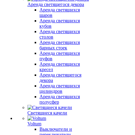
Аренда светящегося декора
Аренда светящихся
шаров
Аренда светящихся
кубов
Аренда светящихся
столов
Аренда светящихся
барных стоек
Аренда светящихся
пуфов
Аренда светящихся
кресел
Аренда светящегося
декора
Аренда светящихся
цилиндров
Аренда светящихся
полусфер
Светящиеся качели
Voltum
Выключатели и
переключатели