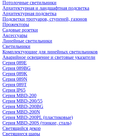
Потолочные светильники
Архитектурная и ландшафтная подсветка
Архитектурная подсветка
Подсветки тротуаров, ступеней, газонов
Прожекторы
Садовые розетки
Аксессуары
Линейные светильники
Светильники
Комплектующие для линейных светильников
Аварийное освещение и световые указатели
Серия 089E
Серия 089BG
Серия 089K
Серия 089N
Серия 089T
Серия IP65
Серия MBD-200
Серия MBD-200/55
Серия MBD-200BG
Серия MBD-200N
Серия MBD-200PL (пластиковые)
Серия MBD-200S (тонкие, сталь)
Светящийся декор
Светящиеся шары