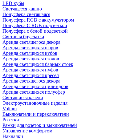
LED кубы
Светящееся кашпо
Полусфера светящаяся
Полусфера RGB с аккумулятором
Полусфера С RGB подсветкой
Полусфера с белой подсветкой
Световая брусчатка
Аренда светящегося декора
Аренда светящихся шаров
Аренда светящихся кубов
Аренда светящихся столов
Аренда светящихся барных стоек
Аренда светящихся пуфов
Аренда светящихся кресел
Аренда светящегося декора
Аренда светящихся цилиндров
Аренда светящихся полусфер
Светящиеся качели
Электроустановочные изделия
Voltum
Выключатели и переключатели
Розетки
Рамки для розеток и выключателей
Управление комфортом
Накладки