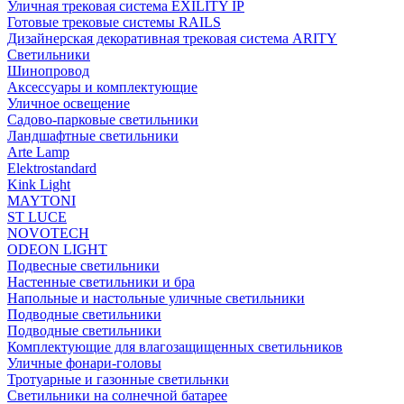
Уличная трековая система EXILITY IP
Готовые трековые системы RAILS
Дизайнерская декоративная трековая система ARITY
Светильники
Шинопровод
Аксессуары и комплектующие
Уличное освещение
Садово-парковые светильники
Ландшафтные светильники
Arte Lamp
Elektrostandard
Kink Light
MAYTONI
ST LUCE
NOVOTECH
ODEON LIGHT
Подвесные светильники
Настенные светильники и бра
Напольные и настольные уличные светильники
Подводные светильники
Подводные светильники
Комплектующие для влагозащищенных светильников
Уличные фонари-головы
Тротуарные и газонные светильнки
Светильники на солнечной батарее