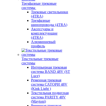
Трехфазные трековые
системы
Трековые светильники
(4TRA)
Трехфазные
шинопроводы (4TRA)
Аксессуары и
комплектующие
(4TRA)
Алюминиевый
профиль
Текстильные трековые
системы
Интерьерная трековая
система BAND 48V (ST
Luce)
Ременная трековая
система САТОРИ 48V
(Kink Light )
Текстильная подвесная
система PARITY 48V
(Maytoni)
Ременная трековая