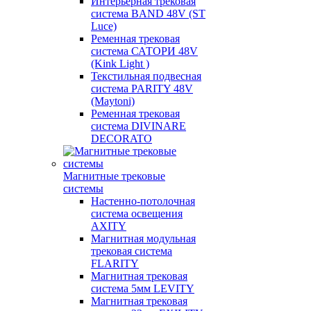
Интерьерная трековая
система BAND 48V (ST
Luce)
Ременная трековая
система САТОРИ 48V
(Kink Light )
Текстильная подвесная
система PARITY 48V
(Maytoni)
Ременная трековая
система DIVINARE
DECORATO
Магнитные трековые
системы
Настенно-потолочная
система освещения
AXITY
Магнитная модульная
трековая система
FLARITY
Магнитная трековая
система 5мм LEVITY
Магнитная трековая