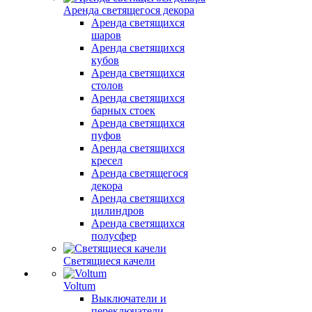
Аренда светящегося декора
Аренда светящихся
шаров
Аренда светящихся
кубов
Аренда светящихся
столов
Аренда светящихся
барных стоек
Аренда светящихся
пуфов
Аренда светящихся
кресел
Аренда светящегося
декора
Аренда светящихся
цилиндров
Аренда светящихся
полусфер
Светящиеся качели
Voltum
Выключатели и
переключатели