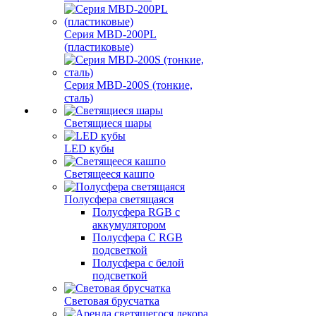
Серия MBD-200PL
(пластиковые)
Серия MBD-200S (тонкие,
сталь)
Светящиеся шары
LED кубы
Светящееся кашпо
Полусфера светящаяся
Полусфера RGB с
аккумулятором
Полусфера С RGB
подсветкой
Полусфера с белой
подсветкой
Световая брусчатка