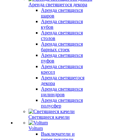
Аренда светящегося декора
Аренда светящихся
шаров
Аренда светящихся
кубов
Аренда светящихся
столов
Аренда светящихся
барных стоек
Аренда светящихся
пуфов
Аренда светящихся
кресел
Аренда светящегося
декора
Аренда светящихся
цилиндров
Аренда светящихся
полусфер
Светящиеся качели
Voltum
Выключатели и
переключатели