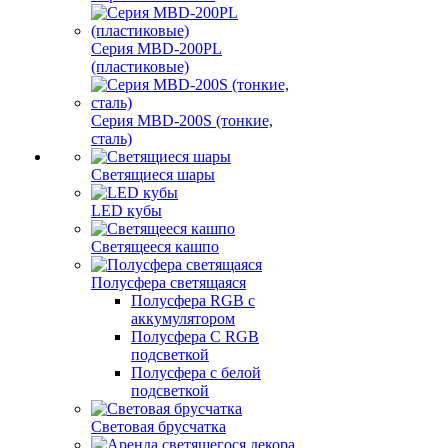
Серия MBD-200PL
(пластиковые)
Серия MBD-200S (тонкие,
сталь)
Светящиеся шары
LED кубы
Светящееся кашпо
Полусфера светящаяся
Полусфера RGB с
аккумулятором
Полусфера С RGB
подсветкой
Полусфера с белой
подсветкой
Световая брусчатка