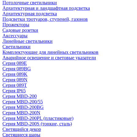
Потолочные светильники
Архитектурная и ландшафтная подсветка
Архитектурная подсветка
Подсветки тротуаров, ступеней, газонов
Прожекторы
Садовые розетки
Аксессуары
Линейные светильники
Светильники
Комплектующие для линейных светильников
Аварийное освещение и световые указатели
Серия 089E
Серия 089BG
Серия 089K
Серия 089N
Серия 089T
Серия IP65
Серия MBD-200
Серия MBD-200/55
Серия MBD-200BG
Серия MBD-200N
Серия MBD-200PL (пластиковые)
Серия MBD-200S (тонкие, сталь)
Светящийся декор
Светящиеся шары