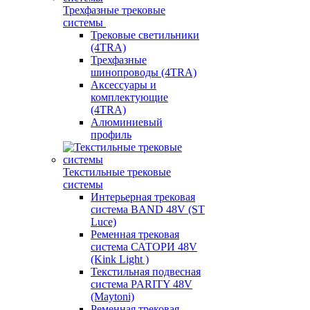
Трехфазные трековые
системы
Трековые светильники
(4TRA)
Трехфазные
шинопроводы (4TRA)
Аксессуары и
комплектующие
(4TRA)
Алюминиевый
профиль
Текстильные трековые
системы
Интерьерная трековая
система BAND 48V (ST
Luce)
Ременная трековая
система САТОРИ 48V
(Kink Light )
Текстильная подвесная
система PARITY 48V
(Maytoni)
Ременная трековая