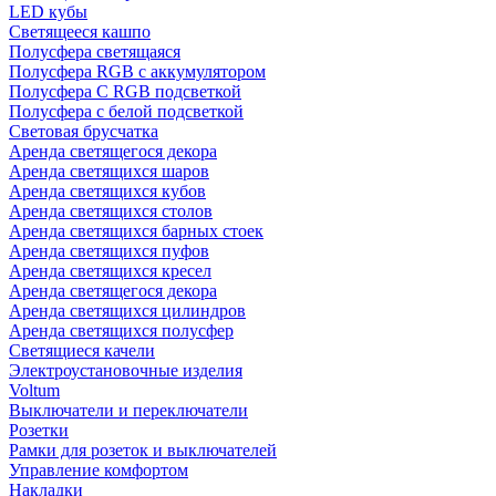
LED кубы
Светящееся кашпо
Полусфера светящаяся
Полусфера RGB с аккумулятором
Полусфера С RGB подсветкой
Полусфера с белой подсветкой
Световая брусчатка
Аренда светящегося декора
Аренда светящихся шаров
Аренда светящихся кубов
Аренда светящихся столов
Аренда светящихся барных стоек
Аренда светящихся пуфов
Аренда светящихся кресел
Аренда светящегося декора
Аренда светящихся цилиндров
Аренда светящихся полусфер
Светящиеся качели
Электроустановочные изделия
Voltum
Выключатели и переключатели
Розетки
Рамки для розеток и выключателей
Управление комфортом
Накладки