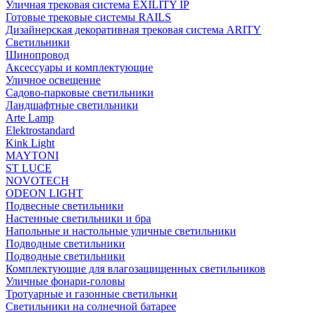
Уличная трековая система EXILITY IP
Готовые трековые системы RAILS
Дизайнерская декоративная трековая система ARITY
Светильники
Шинопровод
Аксессуары и комплектующие
Уличное освещение
Садово-парковые светильники
Ландшафтные светильники
Arte Lamp
Elektrostandard
Kink Light
MAYTONI
ST LUCE
NOVOTECH
ODEON LIGHT
Подвесные светильники
Настенные светильники и бра
Напольные и настольные уличные светильники
Подводные светильники
Подводные светильники
Комплектующие для влагозащищенных светильников
Уличные фонари-головы
Тротуарные и газонные светильнки
Светильники на солнечной батарее